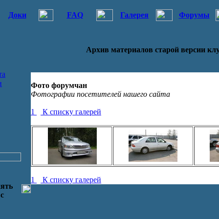
Доки
FAQ
Галерея
Форумы
Архив материалов старой версии кл
та
и
Фото форумчан
Фотографии посетителей нашего сайта
1
К списку галерей
1
К списку галерей
нять
 с