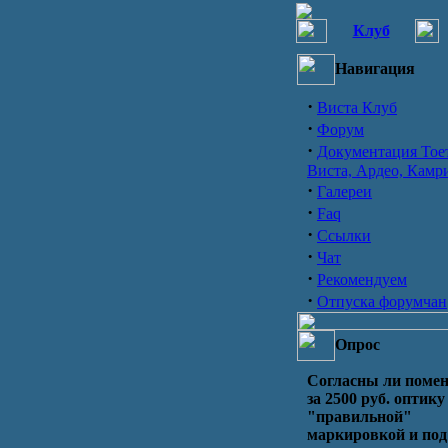
Клуб
Навигация
·
Виста Клуб
·
Форум
·
Документация Тое
Виста, Ардео, Камр
·
Галереи
·
Faq
·
Ссылки
·
Чат
·
Рекомендуем
·
Отпуска форумчан
Опрос
Согласны ли поме
за 2500 руб. оптику
"правильной"
маркировкой и под