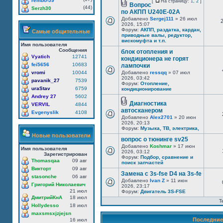
rembo-59
[
На страницу:
1
,
2
]
Вопрос
(44)
Serzh30
по АКПП U240E-02A
Добавлено
Sergej111
» 26 июл
2026, 15:07
Форум:
АКПП, раздатка, кардан,
Самые общительные
приводные валы, редуктор,
вискомуфта и т.п.
Имя пользователя
Сообщения
блок отопления и
Vyatich
12741
кондиционера не горят
fei5656
10683
лампочки
vromi
10044
Добавлено
ressqq
» 07 июл
2026, 03:42
pavanik_27
7539
Форум:
Отопление,
uraStav
6759
кондиционирование
Andrey 27
5602
Диагностика
VERVIL
4844
автосканером
Evgenyslik
4108
Добавлено
Alex2701
» 20 июн
2026, 20:13
Форум:
Музыка, ТВ, электрика,
Новые пользователи
вопрос о тюнинге sv25
Добавлено
Koshmar
» 17 июн
Имя пользователя
2026, 03:12
Зарегистрирован
Форум:
Подбор, сравнение и
Thomasqaa
09 авг
поиск запчастей
Викторт
09 авг
Замена с 3s-fse D4 на 3s-fe
stasonche
06 авг
Добавлено
Ivan Z
» 11 июн
Григорий Николаевич
2026, 23:17
21 июл
Форум:
Двигатель 3S-FSE
ДмитрийКнА
18 июл
Т
Hollydesso
18 июл
maxsmsxjzjejsn
Последние
16 июл