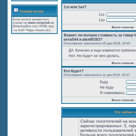
1зз или 1аз?
Ссылка на нас
1зз
Если хотите разместить
1аз
ссылку на
www.vistaclub.ru
.
Используйте этот HTML код:
Всего голосов :
Вернет ли полную стоимость за товар 
seva544 и alex80383?
Голосование закончилось 05 дек 2018, 18:40
ДА. Конечно и еще извинится публично
Нет. Не будет не чего делать.
Всего голосов :
Кто будет?
Голосование закончилось 11 дек 2016, 19:37
Буду
Не буду
Я сомневаюсь
Всего голосов :
Кто сейчас 
Сейчас посетителей на ко
зарегистрированных: 3, скр
активности пользователей 
Больше всего посетителей 