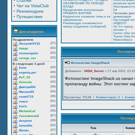
·
Ссылки
ОБЪЯВЛЕНИЕ ПО ПОВОДУ
решение проб
·
Чат на VistaClub
ФЛУДА
Неисправность
·
Юридические консультации
D4
Рекомендуем
ПРАВИЛА ФОРУМА
Промывка двиг
·
Путешествия
Корректное название темы и ее
демиксидом
оформление.
Настоящий по
Рекомендую ознакомиться
АРДЕО!!!
перед созданием сообщений.
Ну что народ,
похоже :(
Дни рождения
Салон vista zz
Toyota Vista A
Поздравляем:
Новосибирск
(37)
AlexandrSV32
(43)
Intego
Последни
(42)
neonavigator
(43)
serega_ser
Фотохостинг ImageShack
В следующие 3 дней:
(40)
Emm
Добавлено :
VASH_Server
» 17 апр 2022, 23:2
(40)
evgeniy.pet
(33)
KoT_03
Фотохостинг ImageShack.us начал 
(42)
Oriersile
пропаганду войны. Этот хостинг ка
(39)
Дмитрий54
(44)
Михаил55
(36)
саня4715
Просмотры: 70148 •
Комментарии: 0
•
Комме
(51)
сокол
(40)
koxic
об
(45)
MichaelLof
(67)
Сахалинский
Последн
(39)
despoint
(42)
lioneddie
Тем
Комме
(37)
Master_
(67)