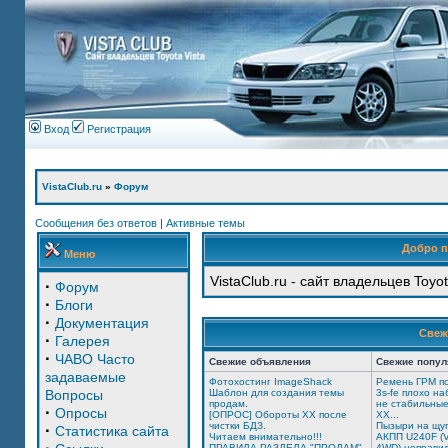
Вход
Регистрация
VistaClub.ru
»
Форум
Сообщения без ответов
|
Активные темы
Добро 
Меню
VistaClub.ru - сайт владельцев Toyot
·
Форум
·
Блоги
·
Документация
Свеж
·
Галерея
·
ЧАВО Часто
Свежие объявления
Свежие попу
задаваемые
Фотохостинг ImageShack
Ремень ГРМ по
Вопросы
Шаблон для создания темы
3s-fe плохо н
продам.
не стабильны
·
Опросы
[ОПРОС] Обороты ХХ после
ХХ...
чистки БДЗ.
Пызыри на щу
·
Статистика сайта
Читаем внимательно!!!
АКПП U240F (V
ПРАВИЛА РАЗДЕЛА "ПРОДАМ"
4WD) неправил