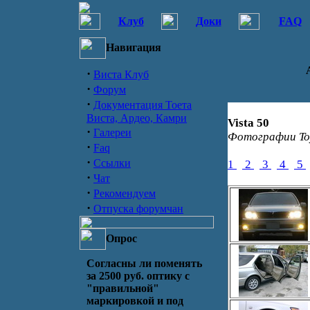
Клуб
Доки
FAQ
Навигация
·
Виста Клуб
·
Форум
·
Документация Тоета
Виста, Ардео, Камри
Vista 50
·
Галереи
Фотографии Toyo
·
Faq
·
Ссылки
1
2
3
4
5
·
Чат
·
Рекомендуем
·
Отпуска форумчан
Опрос
Согласны ли поменять
за 2500 руб. оптику с
"правильной"
маркировкой и под