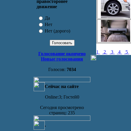
правосторонее
движение
Да
Нет
Нет (дорого)
1
2
3
4
5
Голосование окончено
Новые голосования
Голосов:
7034
Сейчас на сайте
Online:3; Гостей0
Сегодня просмотрено
страниц: 235
.