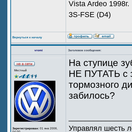
Vista Ardeo 1998г.
3S-FSE (D4)
Вернуться к началу
vromi
Заголовок сообщения:
На ступице зу
НЕ ПУТАТЬ с 
Местный
тормозного ди
забилось?
_______________
Управлял шесть л
Зарегистрирован:
01 янв 2006,
04:00