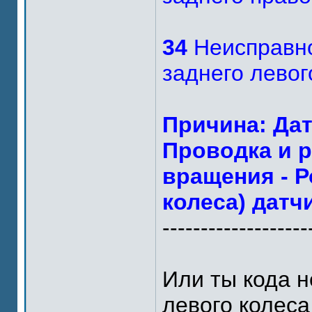
34
Неисправно
заднего левого
Причина: Дат
Проводка и р
вращения - Р
колеса) датч
-------------------
Или ты кода н
левого колеса 