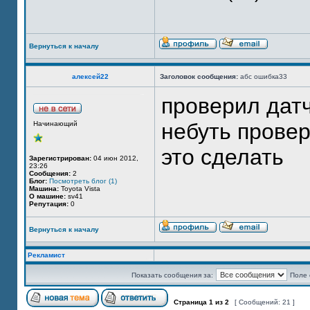
Вернуться к началу
алексей22
Заголовок сообщения:
абс ошибка33
проверил датч
небуть провер
Начинающий
это сделать
Зарегистрирован:
04 июн 2012,
23:26
Сообщения:
2
Блог:
Посмотреть блог (1)
Машина:
Toyota Vista
О машине:
sv41
Репутация:
0
Вернуться к началу
Рекламист
Показать сообщения за:
Поле 
Страница
1
из
2
[ Сообщений: 21 ]