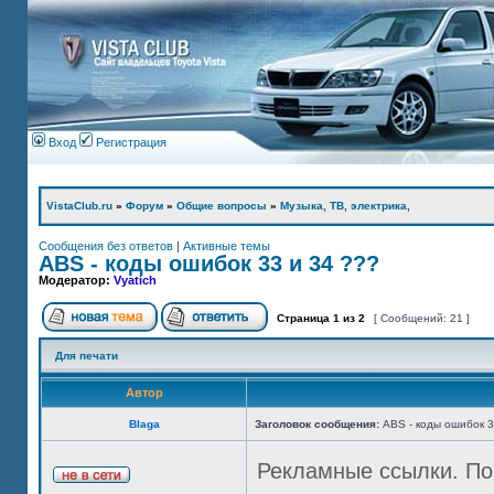
Вход
Регистрация
VistaClub.ru
»
Форум
»
Общие вопросы
»
Музыка, ТВ, электрика,
Сообщения без ответов
|
Активные темы
ABS - коды ошибок 33 и 34 ???
Модератор:
Vyatich
Страница
1
из
2
[ Сообщений: 21 ]
Для печати
Автор
Blaga
Заголовок сообщения:
ABS - коды ошибок 3
Рекламные ссылки. По