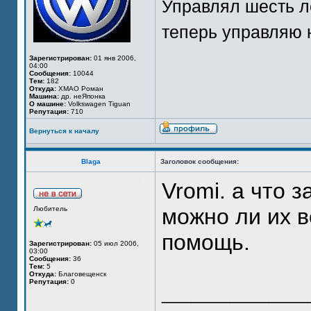
Управлял шесть л
теперь управляю 
Зарегистрирован:
01 янв 2006,
04:00
Сообщения:
10044
Тем:
182
Откуда:
ХМАО Роман
Машина:
др. неЯпонка
О машине:
Volkswagen Tiguan
Репутация:
710
Вернуться к началу
Blaga
Заголовок сообщения:
Vromi. а что з
можно ли их в
Любитель
помощь.
Зарегистрирован:
05 июл 2006,
03:00
Сообщения:
36
Тем:
5
Откуда:
Благовещенск
Репутация:
0
_______________