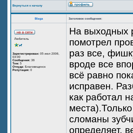
Вернуться к началу
Blaga
Заголовок сообщения:
На выходных 
помотрел про
Любитель
раз все, фишк
Зарегистрирован:
05 июл 2006,
03:00
Сообщения:
36
вроде все впо
Тем:
5
Откуда:
Благовещенск
Репутация:
0
всё равно пок
исправен. Раз
как работал н
места).Только
сломаны зубчи
определяет, в