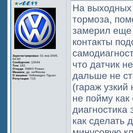
На выходных 
тормоза, пом
замерил еще 
контакты под
самодиагност
Зарегистрирован:
01 янв 2006,
04:00
что датчик н
Сообщения:
10044
Тем:
182
Откуда:
ХМАО Роман
Машина:
др. неЯпонка
дальше не ст
О машине:
Volkswagen Tiguan
Репутация:
710
(гараж узкий 
не пойму как
диагностика 
как сделать 
минусовую к