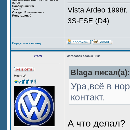
03:00
Сообщения:
36
Vista Ardeo 1998г.
Тем:
5
Откуда:
Благовещенск
Репутация:
0
3S-FSE (D4)
Вернуться к началу
vromi
Заголовок сообщения:
Blaga писал(а):
Местный
Ура,всё в но
контакт.
А что делал?