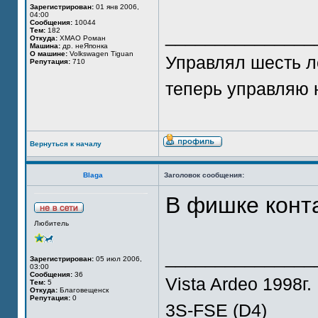
Зарегистрирован:
01 янв 2006,
04:00
Сообщения:
10044
Тем:
182
_______________
Откуда:
ХМАО Роман
Машина:
др. неЯпонка
О машине:
Volkswagen Tiguan
Управлял шесть л
Репутация:
710
теперь управляю 
Вернуться к началу
Blaga
Заголовок сообщения:
В фишке конта
Любитель
_______________
Зарегистрирован:
05 июл 2006,
03:00
Сообщения:
36
Vista Ardeo 1998г.
Тем:
5
Откуда:
Благовещенск
Репутация:
0
3S-FSE (D4)