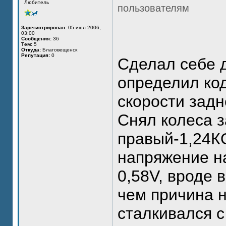
Любитель
пользователям
Зарегистрирован:
05 июл 2006,
03:00
Сообщения:
36
Тем:
5
Откуда:
Благовещенск
Репутация:
0
Сделал себе 
определил код
скорости задн
Снял колеса 
правый-1,24К
напряжение на
0,58V, вроде 
чем причина н
сталкивался с