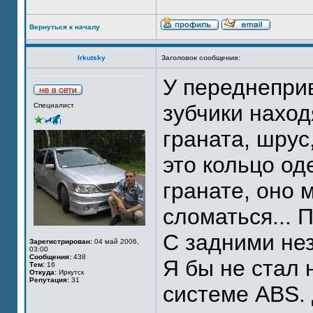
Вернуться к началу
Irkutsky
Заголовок сообщения:
У переднепри
зубчики наход
Специалист
граната, шрус
это кольцо од
гранате, оно 
сломаться... 
С задними нез
Зарегистрирован:
04 май 2006,
03:00
Сообщения:
438
Я бы не стал 
Тем:
16
Откуда:
Иркутск
Репутация:
31
системе ABS. 