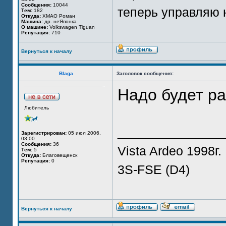
Сообщения:
10044
теперь управляю 
Тем:
182
Откуда:
ХМАО Роман
Машина:
др. неЯпонка
О машине:
Volkswagen Tiguan
Репутация:
710
Вернуться к началу
Blaga
Заголовок сообщения:
Надо будет ра
Любитель
_______________
Зарегистрирован:
05 июл 2006,
03:00
Сообщения:
36
Vista Ardeo 1998г.
Тем:
5
Откуда:
Благовещенск
Репутация:
0
3S-FSE (D4)
Вернуться к началу