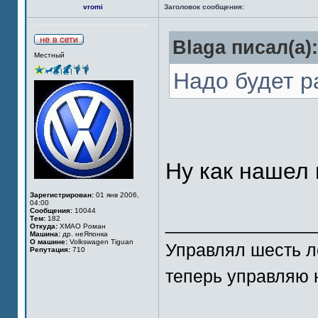
vromi
Заголовок сообщения:
Blaga писал(а):
Местный
Надо будет р
Ну как нашел
Зарегистрирован:
01 янв 2006,
04:00
Сообщения:
10044
_______________
Тем:
182
Откуда:
ХМАО Роман
Машина:
др. неЯпонка
О машине:
Volkswagen Tiguan
Управлял шесть л
Репутация:
710
теперь управляю 