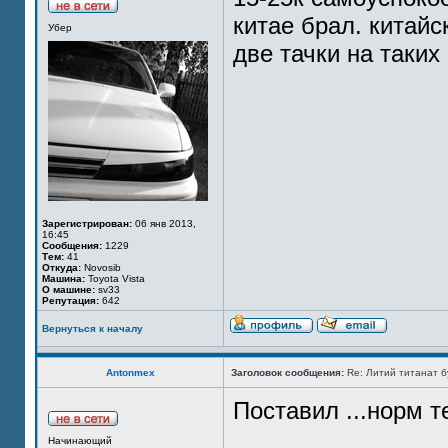
китае брал. китайс
Убер
две тачки на таких 
Зарегистрирован:
06 янв 2013,
16:45
Сообщения:
1229
Тем:
41
Откуда:
Novosib
Машина:
Toyota Vista
О машине:
sv33
Репутация:
642
Вернуться к началу
Antonmex
Заголовок сообщения:
Re: Литий титанат бу
Поставил ...норм 
Начинающий