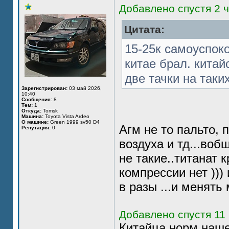
Добавлено спустя 2 ч
Цитата:
15-25к самоуспоко
китае брал. китай
две тачки на таких
Зарегистрирован:
03 май 2026,
10:40
Сообщения:
8
Тем:
1
Откуда:
Tomsk
Машина:
Toyota Vista Ardeo
О машине:
Green 1999 sv50 D4
Агм не то пальто, 
Репутация:
0
воздуха и тд...воб
не такие..титанат 
компрессии нет )))
в разы ...и менять 
Добавлено спустя 11 
Китайца норм наше