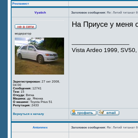
Рекламист
Vyatich
Заголовок сообщения:
Re: Литий титанат бу
На Приусе у меня с
модератор
_________________
Vista Ardeo 1999, SV50, 
Зарегистрирован:
27 окт 2008,
04:00
Сообщения:
12741
Тем:
15
Откуда:
Вятка
Машина:
др. Японка
О машине:
Toyota Prius 51
Репутация:
2433
Вернуться к началу
Antonmex
Заголовок сообщения:
Re: Литий титанат бу