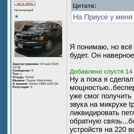
Цитата:
Начинающий
На Приусе у меня 
Я понимаю, но всё
будет. Он наверное
Зарегистрирован:
03 май 2026,
10:40
Добавлено спустя 14 
Сообщения:
8
Тем:
1
Ну а пока я сделал
Откуда:
Tomsk
Машина:
Toyota Vista Ardeo
О машине:
Green 1999 sv50 D4
мощностью..беспер
Репутация:
0
уже смог получить 
звука на микрухе t
ликвидировать пет
обратную связь...
устройств на 220 в