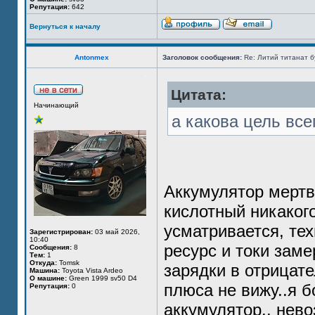
Репутация:
642
Вернуться к началу
Antonmex
Заголовок сообщения:
Re: Литий титанат бу
Цитата:
Начинающий
а какова цель все
Аккумулятор мертв
кислотный никаког
усматривается, те
Зарегистрирован:
03 май 2026,
10:40
ресурс и токи заме
Сообщения:
8
Тем:
1
Откуда:
Tomsk
зарядки в отрицате
Машина:
Toyota Vista Ardeo
О машине:
Green 1999 sv50 D4
плюса не вижу..я 
Репутация:
0
аккумулятор.. нево