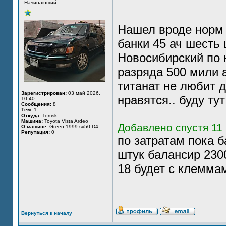
Начинающий
Нашел вроде норм 
банки 45 ач шесть
Новосибирский по 
разряда 500 мили а
титанат не любит д
Зарегистрирован:
03 май 2026,
нравятся.. буду ту
10:40
Сообщения:
8
Тем:
1
Откуда:
Tomsk
Машина:
Toyota Vista Ardeo
Добавлено спустя 11 
О машине:
Green 1999 sv50 D4
Репутация:
0
по затратам пока б
штук балансир 230
18 будет с клемма
Вернуться к началу