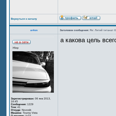
Вернуться к началу
ar4on
Заголовок сообщения:
Re: Литий титанат бу
а какова цель всег
Убер
Зарегистрирован:
06 янв 2013,
16:45
Сообщения:
1229
Тем:
41
Откуда:
Novosib
Машина:
Toyota Vista
О машине:
sv33