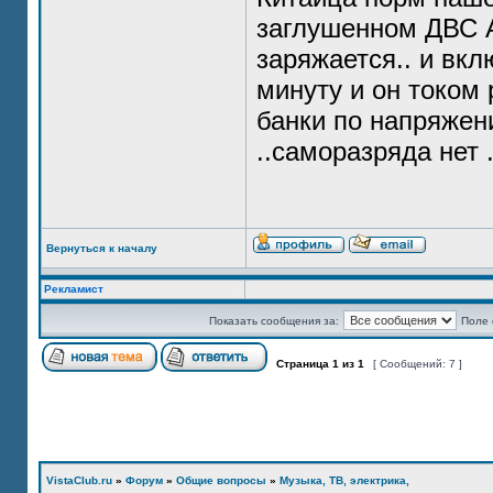
заглушенном ДВС А
заряжается.. и вкл
минуту и он током
банки по напряжени
..саморазряда нет 
Вернуться к началу
Рекламист
Показать сообщения за:
Поле 
Страница
1
из
1
[ Сообщений: 7 ]
VistaClub.ru
»
Форум
»
Общие вопросы
»
Музыка, ТВ, электрика,