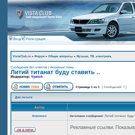
Вход
Регистрация
VistaClub.ru
»
Форум
»
Общие вопросы
»
Музыка, ТВ, электрика,
Сообщения без ответов
|
Активные темы
Литий титанат буду ставить ..
Модератор:
Vyatich
Страница
1
из
1
[ Сообщений: 7 ]
Для печати
Автор
Antonmex
Заголовок сообщения:
Литий титанат буду с
Рекламные ссылки. Показыв