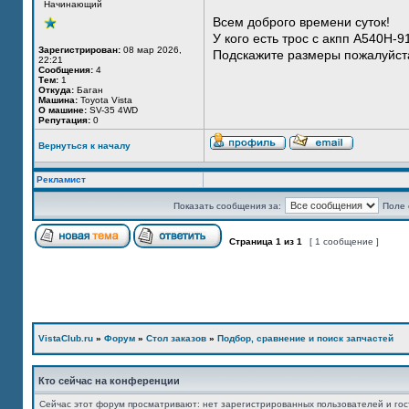
Начинающий
Всем доброго времени суток!
У кого есть трос с акпп A540H-9
Зарегистрирован:
08 мар 2026,
Подскажите размеры пожалуйста
22:21
Сообщения:
4
Тем:
1
Откуда:
Баган
Машина:
Toyota Vista
О машине:
SV-35 4WD
Репутация:
0
Вернуться к началу
Рекламист
Показать сообщения за:
Поле 
Страница
1
из
1
[ 1 сообщение ]
VistaClub.ru
»
Форум
»
Стол заказов
»
Подбор, сравнение и поиск запчастей
Кто сейчас на конференции
Сейчас этот форум просматривают: нет зарегистрированных пользователей и гос