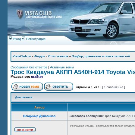
Вход
Регистрация
VistaClub.ru
»
Форум
»
Стол заказов
»
Подбор, сравнение и поиск запчастей
Сообщения без ответов
|
Активные темы
Трос Кикдауна АКПП А540Н-914 Toyota Vis
Модератор:
uraStav
Страница
1
из
1
[ 1 сообщение ]
Для печати
Автор
Владимир Дубовиков
Заголовок сообщения:
Трос Кикдауна АКПП 
Рекламные ссылки. Показывается только незарег