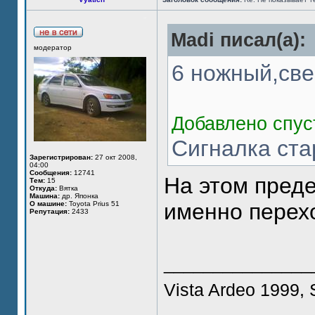
Madi писал(а):
модератор
6 ножный,све
Добавлено спус
Сигналка ста
Зарегистрирован:
27 окт 2008,
04:00
Сообщения:
12741
На этом пред
Тем:
15
Откуда:
Вятка
Машина:
др. Японка
именно перех
О машине:
Toyota Prius 51
Репутация:
2433
_______________
Vista Ardeo 1999, 