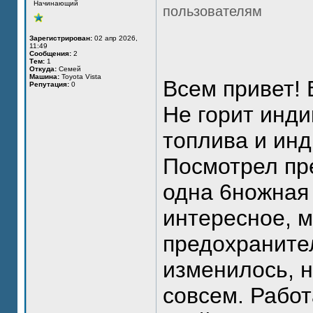
Начинающий
пользователям
Зарегистрирован:
02 апр 2026,
11:49
Сообщения:
2
Тем:
1
Откуда:
Семей
Машина:
Toyota Vista
Всем привет! 
Репутация:
0
Не горит инди
топлива и ин
Посмотрел пр
одна 6ножная 
интересное, м
предохранител
изменилось, н
совсем. Работ