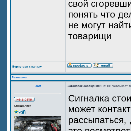
свой сгоревши
понять что де
не могут найт
товарищи
Вернуться к началу
Рекламист
сам
Заголовок сообщения:
Re: Не показывает т
Сигналка стои
может контакт
Специалист
рассыпаться, 
это посмотрет