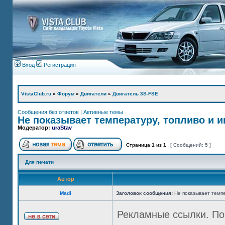
Вход
Регистрация
VistaClub.ru
»
Форум
»
Двигатели
»
Двигатель 3S-FSE
Сообщения без ответов
|
Активные темы
Не показывает температуру, топливо и 
Модератор:
uraStav
Страница
1
из
1
[ Сообщений: 5 ]
Для печати
Автор
Madi
Заголовок сообщения:
Не показывает темпе
Рекламные ссылки. По