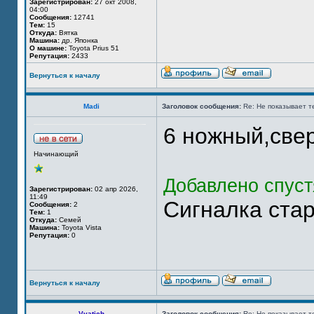
Зарегистрирован:
27 окт 2008,
04:00
Сообщения:
12741
Тем:
15
Откуда:
Вятка
Машина:
др. Японка
О машине:
Toyota Prius 51
Репутация:
2433
Вернуться к началу
Madi
Заголовок сообщения:
Re: Не показывает т
6 ножный,све
Начинающий
Добавлено спуст
Зарегистрирован:
02 апр 2026,
11:49
Сигналка стар
Сообщения:
2
Тем:
1
Откуда:
Семей
Машина:
Toyota Vista
Репутация:
0
Вернуться к началу
Vyatich
Заголовок сообщения:
Re: Не показывает т