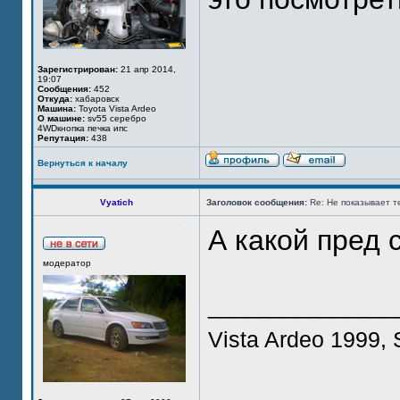
Зарегистрирован:
21 апр 2014,
19:07
Сообщения:
452
Откуда:
хабаровск
Машина:
Toyota Vista Ardeo
О машине:
sv55 серебро
4WDкнопка печка ипс
Репутация:
438
Вернуться к началу
Vyatich
Заголовок сообщения:
Re: Не показывает т
А какой пред 
модератор
_______________
Vista Ardeo 1999, 