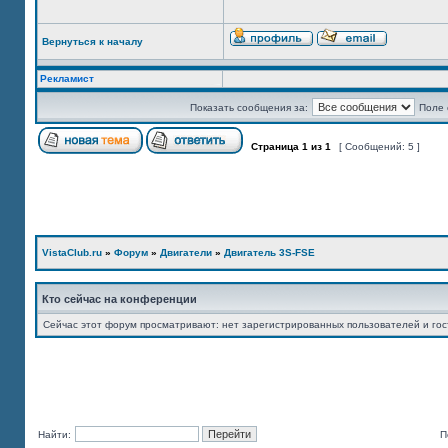
Вернуться к началу
Рекламист
Показать сообщения за:
Поле 
Страница
1
из
1
[ Сообщений: 5 ]
VistaClub.ru
»
Форум
»
Двигатели
»
Двигатель 3S-FSE
Кто сейчас на конференции
Сейчас этот форум просматривают: нет зарегистрированных пользователей и гос
Найти:
П