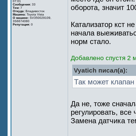
07:01
Сообщения:
33
оборота, значит 10
Тем:
7
Откуда:
Владивосток
Машина:
Toyota Vista
О машине:
SV350029109,
3S6674080
Катализатор кст не
Репутация:
0
начала выеживатьс
норм стало.
Добавлено спустя 2 м
Vyatich писал(а):
Так может клапан
Да не, тоже снача
регулировать, все 
Замена датчика те