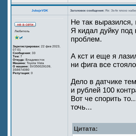
JubajeVDK
Заголовок сообщения:
Re: 3s-fe плохо наб
Не так выразился, 
Я кидал дуйку под 
Любитель
проблем.
Зарегистрирован:
22 фев 2023,
07:01
Сообщения:
33
А кст и еще я лази
Тем:
7
Откуда:
Владивосток
ни фига все стояло
Машина:
Toyota Vista
О машине:
SV350029109,
3S6674080
Репутация:
0
Дело в датчике те
и рублей 100 контр
Вот че спорить то.
точь...
Цитата: