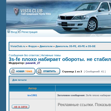
Вход
Регистрация
VistaClub.ru
»
Форум
»
Двигатели
»
Двигатель 3S-FE, 4S-FE и 3S-GE
Сообщения без ответов
|
Активные темы
3s-fe плохо набирает обороты. не стаби
Модератор:
pavanik_27
Страница
1
из
3
[ Сообщений: 41 ]
Для печати
Автор
tsv1981
Заголовок сообщения:
3s-fe плохо набирае
Рекламные ссылки. Показыв