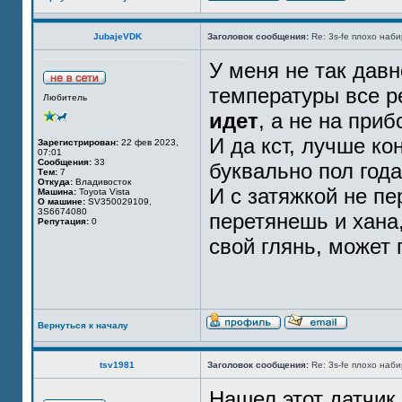
JubajeVDK
Заголовок сообщения:
Re: 3s-fe плохо наб
У меня не так дав
температуры все р
Любитель
идет
, а не на приб
И да кст, лучше ко
Зарегистрирован:
22 фев 2023,
07:01
Сообщения:
33
буквально пол года
Тем:
7
Откуда:
Владивосток
И с затяжкой не пе
Машина:
Toyota Vista
О машине:
SV350029109,
3S6674080
перетянешь и хана,
Репутация:
0
свой глянь, может 
Вернуться к началу
tsv1981
Заголовок сообщения:
Re: 3s-fe плохо наб
Нашел этот датчик