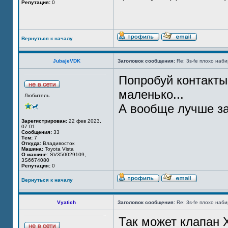
Репутация:
0
Вернуться к началу
JubajeVDK
Заголовок сообщения:
Re: 3s-fe плохо наб
Попробуй контакты
маленько...
Любитель
А вообще лучше за
Зарегистрирован:
22 фев 2023,
07:01
Сообщения:
33
Тем:
7
Откуда:
Владивосток
Машина:
Toyota Vista
О машине:
SV350029109,
3S6674080
Репутация:
0
Вернуться к началу
Vyatich
Заголовок сообщения:
Re: 3s-fe плохо наб
Так может клапан 