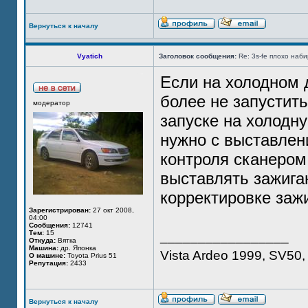
Вернуться к началу
Vyatich
Заголовок сообщения:
Re: 3s-fe плохо наб
Если на холодном 
более не запустить
модератор
запуске на холодну
нужно с выставлен
контроля сканером 
выставлять зажига
корректировке заж
Зарегистрирован:
27 окт 2008,
04:00
Сообщения:
12741
Тем:
15
_________________
Откуда:
Вятка
Машина:
др. Японка
Vista Ardeo 1999, SV50, 
О машине:
Toyota Prius 51
Репутация:
2433
Вернуться к началу