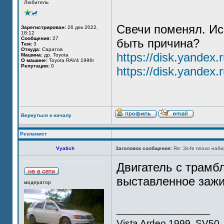
Любитель
Свечи поменял. Ис
Зарегистрирован:
26 дек 2022,
18:12
Сообщения:
27
быть причина?
Тем:
3
Откуда:
Саратов
https://disk.yandex
Машина:
др. Toyota
О машине:
Toyota RAV4 1996г
Репутация:
0
https://disk.yande
Вернуться к началу
Рекламист
Vyatich
Заголовок сообщения:
Re: 3s-fe плохо наб
Двигатель с трамб
выставленное зажи
модератор
_________________
Vista Ardeo 1999, SV50, 