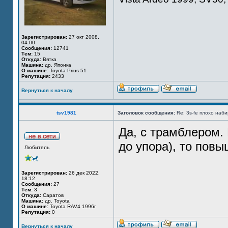
Зарегистрирован:
27 окт 2008,
04:00
Сообщения:
12741
Тем:
15
Откуда:
Вятка
Машина:
др. Японка
О машине:
Toyota Prius 51
Репутация:
2433
Вернуться к началу
tsv1981
Заголовок сообщения:
Re: 3s-fe плохо наб
Да, с трамблером. 
до упора), то пов
Любитель
Зарегистрирован:
26 дек 2022,
18:12
Сообщения:
27
Тем:
3
Откуда:
Саратов
Машина:
др. Toyota
О машине:
Toyota RAV4 1996г
Репутация:
0
Вернуться к началу