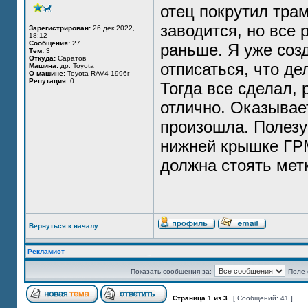
отец покрутил тра
заводится, но все 
Зарегистрирован:
26 дек 2022,
18:12
Сообщения:
27
раньше. Я уже соз
Тем:
3
Откуда:
Саратов
отписаться, что де
Машина:
др. Toyota
О машине:
Toyota RAV4 1996г
Репутация:
0
Тогда все сделал,
отлично. Оказывае
произошла. Полезу
нижней крышке ГРМ
должна стоять мет
Вернуться к началу
Рекламист
Показать сообщения за:
Поле 
Страница
1
из
3
[ Сообщений: 41 ]