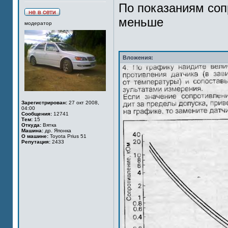
По показаниям соп
меньше
модератор
Вложения:
Зарегистрирован:
27 окт 2008,
04:00
Сообщения:
12741
Тем:
15
Откуда:
Вятка
Машина:
др. Японка
О машине:
Toyota Prius 51
Репутация:
2433