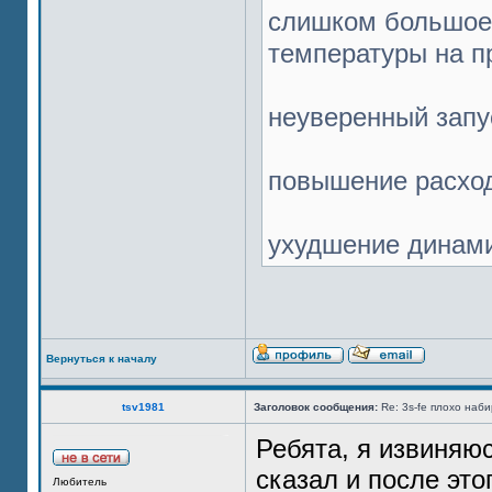
слишком большое 
температуры на п
неуверенный запус
повышение расход
ухудшение динами
Вернуться к началу
tsv1981
Заголовок сообщения:
Re: 3s-fe плохо наб
Ребята, я извиняю
сказал и после эт
Любитель