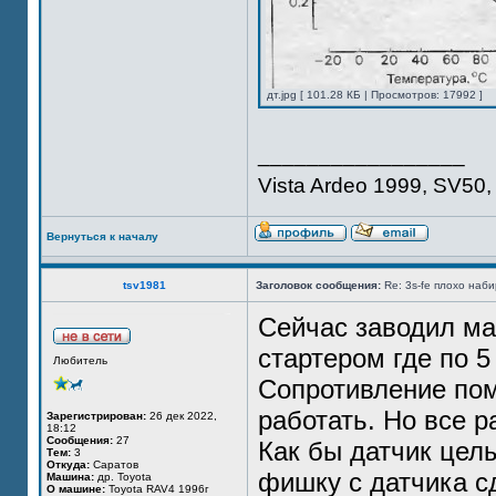
дт.jpg [ 101.28 КБ | Просмотров: 17992 ]
_________________
Vista Ardeo 1999, SV50, 
Вернуться к началу
tsv1981
Заголовок сообщения:
Re: 3s-fe плохо наб
Сейчас заводил ма
стартером где по 5 
Любитель
Сопротивление пом
работать. Но все р
Зарегистрирован:
26 дек 2022,
18:12
Сообщения:
27
Как бы датчик целы
Тем:
3
Откуда:
Саратов
фишку с датчика с
Машина:
др. Toyota
О машине:
Toyota RAV4 1996г