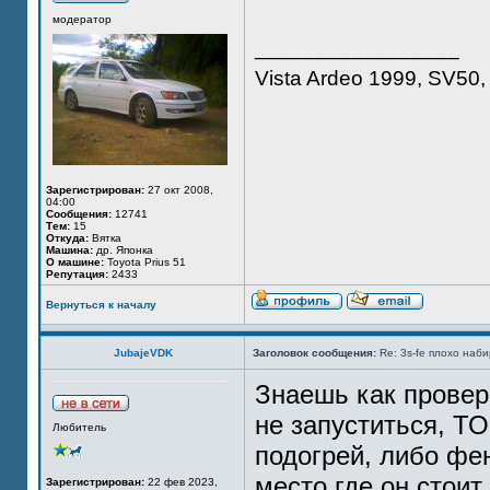
модератор
_________________
Vista Ardeo 1999, SV50, 
Зарегистрирован:
27 окт 2008,
04:00
Сообщения:
12741
Тем:
15
Откуда:
Вятка
Машина:
др. Японка
О машине:
Toyota Prius 51
Репутация:
2433
Вернуться к началу
JubajeVDK
Заголовок сообщения:
Re: 3s-fe плохо наб
Знаешь как проверь
не запуститься, ТО
Любитель
подогрей, либо фе
место где он стоит
Зарегистрирован:
22 фев 2023,