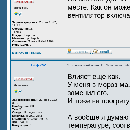
месте. Как он може
Любитель
вентилятор включае
Зарегистрирован:
26 дек 2022,
18:12
Сообщения:
27
Тем:
3
Откуда:
Саратов
Машина:
др. Toyota
О машине:
Toyota RAV4 1996г
Репутация:
0
Вернуться к началу
JubajeVDK
Заголовок сообщения:
Re: 3s-fe плохо наб
Влияет еще как.
У меня в мороз ма
Любитель
заменил его.
И тоже на прогрет
Зарегистрирован:
22 фев 2023,
07:01
Сообщения:
33
Тем:
7
Откуда:
Владивосток
А вообще я думаю 
Машина:
Toyota Vista
О машине:
SV350029109,
3S6674080
температуре, соот
Репутация:
0