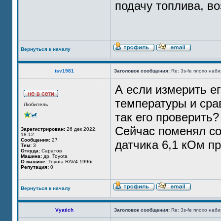
подачу топлива, воз
Вернуться к началу
tsv1981
Заголовок сообщения:
Re: 3s-fe плохо наб
А если измерить ег
температуры и сра
Любитель
так его проверить?
Сейчас поменял со
Зарегистрирован:
26 дек 2022,
18:12
Сообщения:
27
датчика 6,1 кОм п
Тем:
3
Откуда:
Саратов
Машина:
др. Toyota
О машине:
Toyota RAV4 1996г
Репутация:
0
Вернуться к началу
Vyatich
Заголовок сообщения:
Re: 3s-fe плохо наб