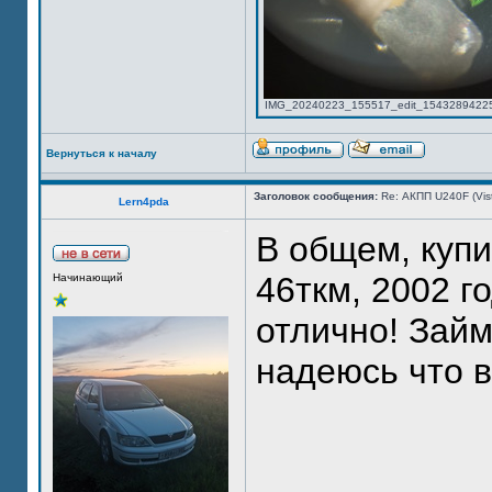
IMG_20240223_155517_edit_1543289422541
Вернуться к началу
Заголовок сообщения:
Re: АКПП U240F (Vi
Lern4pda
В общем, купи
46ткм, 2002 г
Начинающий
отлично! Займ
надеюсь что в