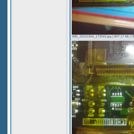
IMG_20231004_173543.jpg [ 807.17 КБ | П