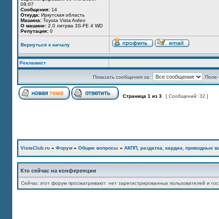
08:07
Сообщения:
14
Откуда:
Иркутская область
Машина:
Toyota Vista Ardeo
О машине:
2.0 литрва 3S-FE 4 WD
Репутация:
0
Вернуться к началу
Рекламист
Показать сообщения за:
Поле 
Страница
1
из
3
[ Сообщений: 32 ]
VistaClub.ru
»
Форум
»
Общие вопросы
»
АКПП, раздатка, кардан, приводные ва
Кто сейчас на конференции
Сейчас этот форум просматривают: нет зарегистрированных пользователей и гос