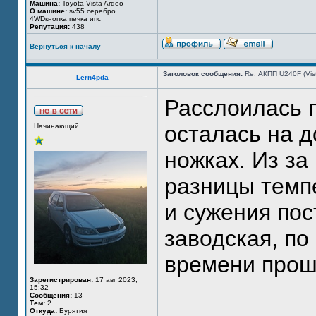
Машина:
Toyota Vista Ardeo
О машине:
sv55 серебро
4WDкнопка печка ипс
Репутация:
438
Вернуться к началу
Заголовок сообщения:
Re: АКПП U240F (Vi
Lern4pda
Расслоилась п
осталась на д
Начинающий
ножках. Из за
разницы темп
и сужения пос
заводская, по 
времени про
Зарегистрирован:
17 авг 2023,
15:32
Сообщения:
13
Тем:
2
Откуда:
Бурятия