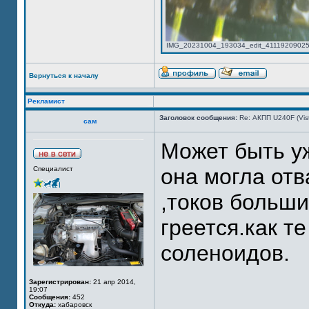
IMG_20231004_193034_edit_4111920902549
Вернуться к началу
Рекламист
Заголовок сообщения:
Re: АКПП U240F (Vi
сам
Может быть уж
она могла отв
Специалист
,токов больши
греется.как т
соленоидов.
Зарегистрирован:
21 апр 2014,
19:07
Сообщения:
452
Откуда:
хабаровск