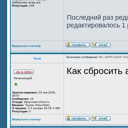
4WDкнопка печка ипс
Репутация:
438
Последний раз ред
редактировалось 1 
Вернуться к началу
Заголовок сообщения:
Re: АКПП U240F (Vi
Sviat
Как сбросить
Начинающий
Зарегистрирован:
30 янв 2026,
08:07
Сообщения:
14
Откуда:
Иркутская область
Машина:
Toyota Vista Ardeo
О машине:
2.0 литрва 3S-FE 4 WD
Репутация:
0
Вернуться к началу