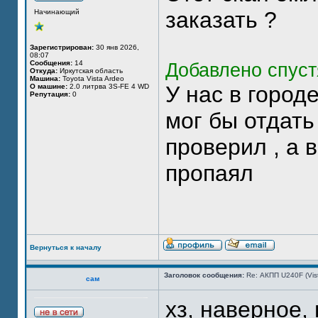
заказать ?
Начинающий
Зарегистрирован:
30 янв 2026,
08:07
Сообщения:
14
Добавлено спуст
Откуда:
Иркутская область
Машина:
Toyota Vista Ardeo
У нас в город
О машине:
2.0 литрва 3S-FE 4 WD
Репутация:
0
мог бы отдать
проверил , а 
пропаял
Вернуться к началу
Заголовок сообщения:
Re: АКПП U240F (Vi
сам
хз, наверное,