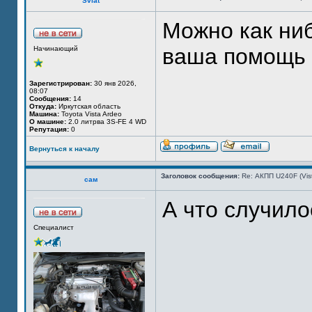
Sviat
Можно как ниб
ваша помощь
Начинающий
Зарегистрирован:
30 янв 2026,
08:07
Сообщения:
14
Откуда:
Иркутская область
Машина:
Toyota Vista Ardeo
О машине:
2.0 литрва 3S-FE 4 WD
Репутация:
0
Вернуться к началу
Заголовок сообщения:
Re: АКПП U240F (Vi
сам
А что случило
Специалист