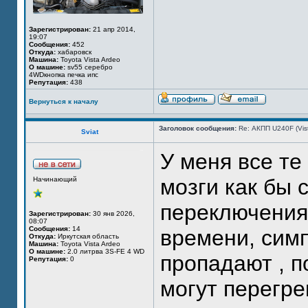
Зарегистрирован:
21 апр 2014,
19:07
Сообщения:
452
Откуда:
хабаровск
Машина:
Toyota Vista Ardeo
О машине:
sv55 серебро
4WDкнопка печка ипс
Репутация:
438
Вернуться к началу
Заголовок сообщения:
Re: АКПП U240F (Vi
Sviat
У меня все те
мозги как бы 
Начинающий
переключения 
Зарегистрирован:
30 янв 2026,
08:07
Сообщения:
14
времени, сим
Откуда:
Иркутская область
Машина:
Toyota Vista Ardeo
О машине:
2.0 литрва 3S-FE 4 WD
пропадают , п
Репутация:
0
могут перегре