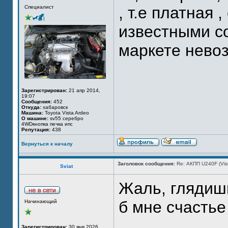
, т.е платная 
Специалист
известными с
маркете нево
Зарегистрирован:
21 апр 2014,
19:07
Сообщения:
452
Откуда:
хабаровск
Машина:
Toyota Vista Ardeo
О машине:
sv55 серебро
4WDкнопка печка ипс
Репутация:
438
Вернуться к началу
Заголовок сообщения:
Re: АКПП U240F (Vi
Sviat
Жаль, глядишь
б мне счастье
Начинающий
Зарегистрирован:
30 янв 2026,