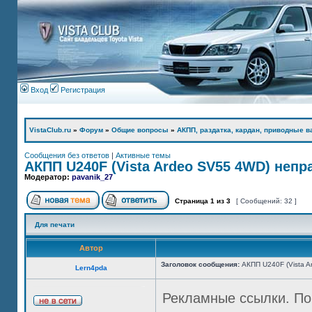
Вход
Регистрация
VistaClub.ru
»
Форум
»
Общие вопросы
»
АКПП, раздатка, кардан, приводные ва
Сообщения без ответов
|
Активные темы
АКПП U240F (Vista Ardeo SV55 4WD) неп
Модератор:
pavanik_27
Страница
1
из
3
[ Сообщений: 32 ]
Для печати
Автор
Заголовок сообщения:
АКПП U240F (Vista 
Lern4pda
Рекламные ссылки. По