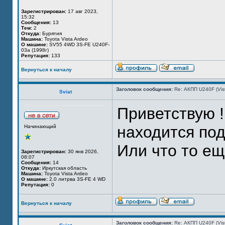
Зарегистрирован:
17 авг 2023,
15:32
Сообщения:
13
Тем:
2
Откуда:
Бурятия
Машина:
Toyota Vista Ardeo
О машине:
SV55 4WD 3S-FE U240F-
03a (1998г)
Репутация:
133
Вернуться к началу
Заголовок сообщения:
Re: АКПП U240F (Vi
Sviat
Приветствую 
находится под
Начинающий
Или что то е
Зарегистрирован:
30 янв 2026,
08:07
Сообщения:
14
Откуда:
Иркутская область
Машина:
Toyota Vista Ardeo
О машине:
2.0 литрва 3S-FE 4 WD
Репутация:
0
Вернуться к началу
Заголовок сообщения:
Re: АКПП U240F (Vi