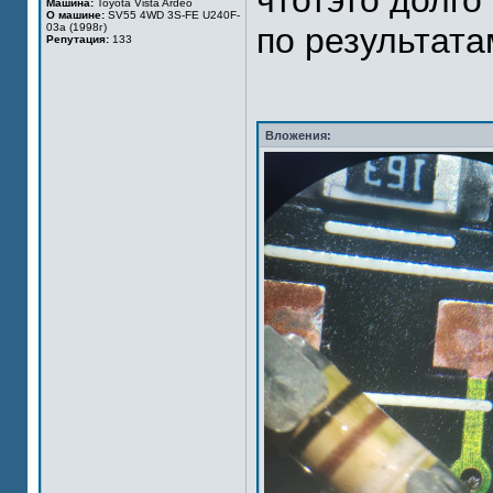
чтотэто долго
Машина:
Toyota Vista Ardeo
О машине:
SV55 4WD 3S-FE U240F-
03a (1998г)
по результата
Репутация:
133
Вложения: