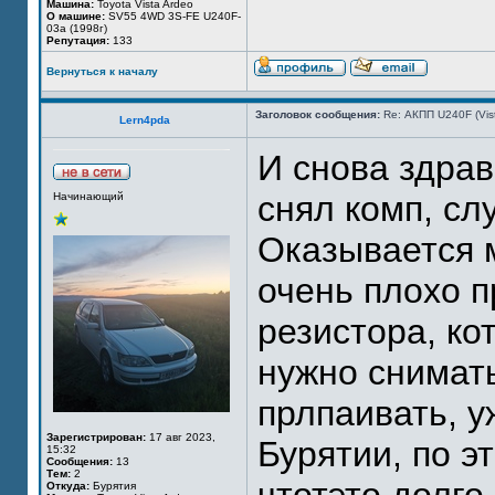
Машина:
Toyota Vista Ardeo
О машине:
SV55 4WD 3S-FE U240F-
03a (1998г)
Репутация:
133
Вернуться к началу
Заголовок сообщения:
Re: АКПП U240F (Vi
Lern4pda
И снова здрав
снял комп, сл
Начинающий
Оказывается 
очень плохо 
резистора, ко
нужно снимат
прлпаивать, у
Зарегистрирован:
17 авг 2023,
Бурятии, по э
15:32
Сообщения:
13
Тем:
2
Откуда:
Бурятия