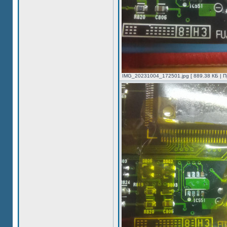
IMG_20231004_172501.jpg [ 889.38 КБ | П