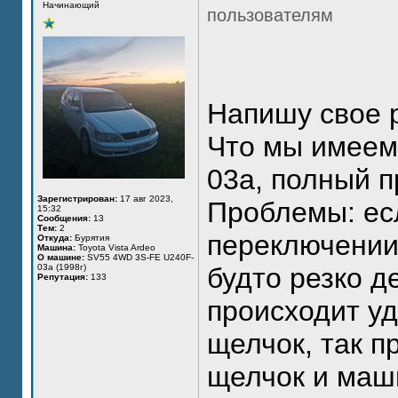
Начинающий
пользователям
Напишу свое 
Что мы имеем:
03a, полный п
Зарегистрирован:
17 авг 2023,
Проблемы: есл
15:32
Сообщения:
13
Тем:
2
переключении 
Откуда:
Бурятия
Машина:
Toyota Vista Ardeo
О машине:
SV55 4WD 3S-FE U240F-
03a (1998г)
будто резко д
Репутация:
133
происходит уд
щелчок, так п
щелчок и маш