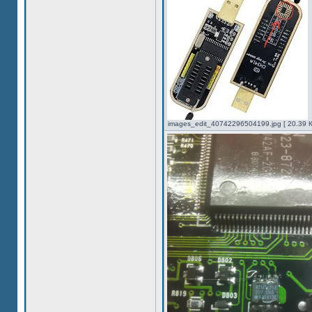
images_edit_40742296504199.jpg [ 20.39 К