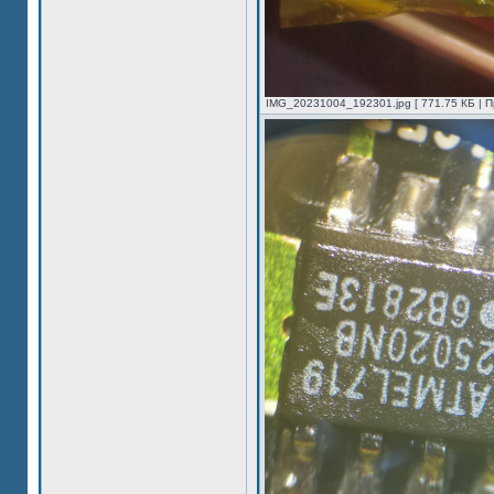
IMG_20231004_192301.jpg [ 771.75 КБ | П