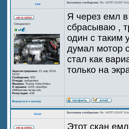
Заголовок сообщения:
Re: АКПП U240F (Vi
сам
Я через емл в
сбрасываю , т
Специалист
один с таким 
думал мотор с
стал как вари
только на экр
Зарегистрирован:
21 апр 2014,
19:07
Сообщения:
452
Откуда:
хабаровск
Машина:
Toyota Vista Ardeo
О машине:
sv55 серебро
4WDкнопка печка ипс
Репутация:
438
Вернуться к началу
Заголовок сообщения:
Re: АКПП U240F (Vi
Sviat
Этот скан емл