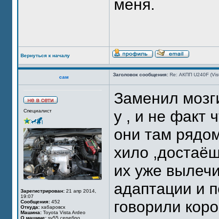
меня.
Вернуться к началу
Заголовок сообщения:
Re: АКПП U240F (Vi
сам
Заменил мозги
у , и не факт
Специалист
они там рядо
хило ,достаёш
их уже вылечи
адаптации и п
Зарегистрирован:
21 апр 2014,
19:07
говорили коро
Сообщения:
452
Откуда:
хабаровск
Машина:
Toyota Vista Ardeo
О машине:
sv55 серебро