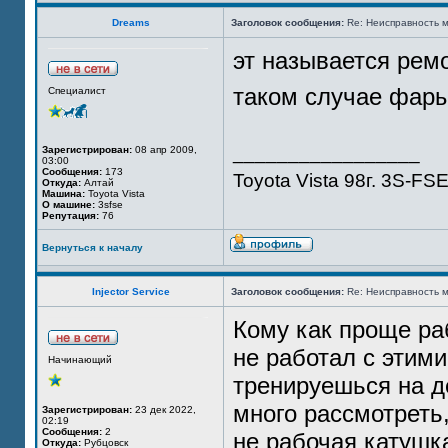
Dreams
Заголовок сообщения:
Re: Неисправность м
эт называется рем
таком случае фары
Специалист
_________________
Зарегистрирован:
08 апр 2009,
03:00
Сообщения:
173
Toyota Vista 98г. 3S-FS
Откуда:
Алтай
Машина:
Toyota Vista
О машине:
3sfse
Репутация:
76
Вернуться к началу
Injector Service
Заголовок сообщения:
Re: Неисправность м
Кому как проще раб
не работал с этими
Начинающий
тренируешься на д
много рассмотреть
Зарегистрирован:
23 дек 2022,
02:19
Сообщения:
2
не рабочая катушк
Откуда:
Рубцовск