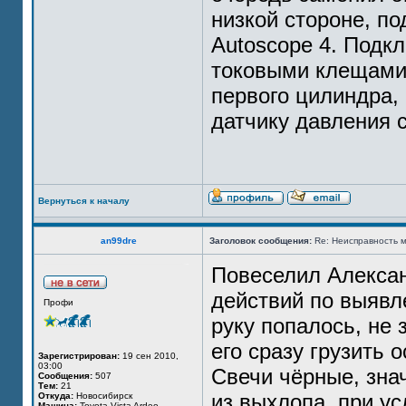
низкой стороне, п
Autoscope 4. Подк
токовыми клещами 
первого цилиндра,
датчику давления 
Вернуться к началу
an99dre
Заголовок сообщения:
Re: Неисправность м
Повеселил Алексан
действий по выявл
Профи
руку попалось, не 
его сразу грузить 
Зарегистрирован:
19 сен 2010,
03:00
Свечи чёрные, зна
Сообщения:
507
Тем:
21
из выхлопа, при у
Откуда:
Новосибирск
Машина:
Toyota Vista Ardeo