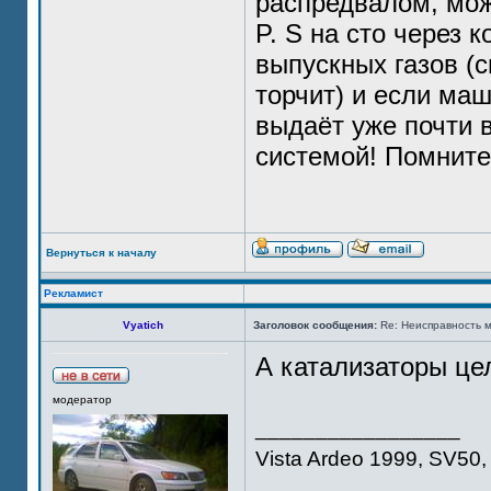
распредвалом, мо
P. S на сто через
выпускных газов (
торчит) и если маш
выдаёт уже почти 
системой! Помните
Вернуться к началу
Рекламист
Vyatich
Заголовок сообщения:
Re: Неисправность м
А катализаторы це
модератор
_________________
Vista Ardeo 1999, SV50, 