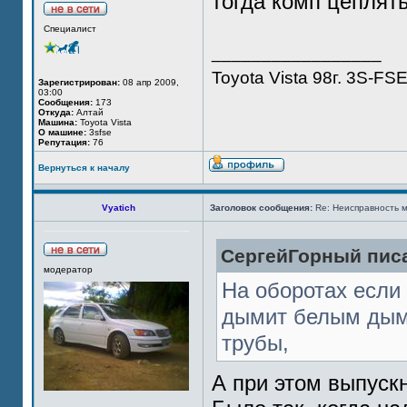
тогда комп цеплят
Специалист
_________________
Toyota Vista 98г. 3S-FS
Зарегистрирован:
08 апр 2009,
03:00
Сообщения:
173
Откуда:
Алтай
Машина:
Toyota Vista
О машине:
3sfse
Репутация:
76
Вернуться к началу
Vyatich
Заголовок сообщения:
Re: Неисправность м
СергейГорный писа
модератор
На оборотах если 
дымит белым дым
трубы,
А при этом выпуск