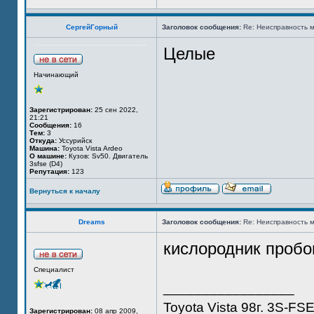
СергейГорный
Заголовок сообщения:
Re: Неисправность м
Целые
Начинающий
Зарегистрирован:
25 сен 2022,
21:21
Сообщения:
16
Тем:
3
Откуда:
Уссурийск
Машина:
Toyota Vista Ardeo
О машине:
Кузов: Sv50. Двигатель
3sfse (D4)
Репутация:
123
Вернуться к началу
Dreams
Заголовок сообщения:
Re: Неисправность м
кислородник пробо
Специалист
_________________
Toyota Vista 98г. 3S-FS
Зарегистрирован:
08 апр 2009,