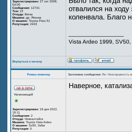
Было так, когда н
Зарегистрирован:
27 окт 2008,
04:00
отвалился на ходу
Сообщения:
12741
Тем:
15
Откуда:
Вятка
коленвала. Благо н
Машина:
др. Японка
О машине:
Toyota Prius 51
Репутация:
2433
_________________
Vista Ardeo 1999, SV50, 
Вернуться к началу
Роман инженер
Заголовок сообщения:
Re: Неисправность м
Наверное, катализ
Начинающий
Зарегистрирован:
19 дек 2022,
18:11
Сообщения:
2
Откуда:
Новоалтайск
Машина:
Toyota Vista Ardeo
О машине:
Sv50, 3sfse
Репутация:
0