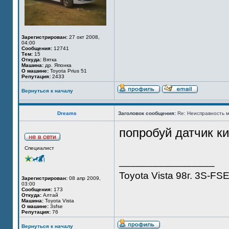
Зарегистрирован:
27 окт 2008,
04:00
Сообщения:
12741
Тем:
15
Откуда:
Вятка
Машина:
др. Японка
О машине:
Toyota Prius 51
Репутация:
2433
Вернуться к началу
Dreams
Заголовок сообщения:
Re: Неисправность м
попробуй датчик к
Специалист
_________________
Toyota Vista 98г. 3S-FS
Зарегистрирован:
08 апр 2009,
03:00
Сообщения:
173
Откуда:
Алтай
Машина:
Toyota Vista
О машине:
3sfse
Репутация:
76
Вернуться к началу