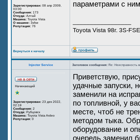
параметрами с ним
Зарегистрирован:
08 апр 2009,
03:00
Сообщения:
173
Откуда:
Алтай
Машина:
Toyota Vista
_________________
О машине:
3sfse
Репутация:
76
Toyota Vista 98г. 3S-FS
Вернуться к началу
Injector Service
Заголовок сообщения:
Re: Неисправность м
Приветствую, прису
удачные запуски, 
Начинающий
заменили на испра
по топливной, у в
Зарегистрирован:
23 дек 2022,
02:19
Сообщения:
2
месте, чтоб не тре
Откуда:
Рубцовск
Машина:
Toyota Vista Ardeo
методом тыка. Обр
Репутация:
0
оборудование и оп
очередь заменил б