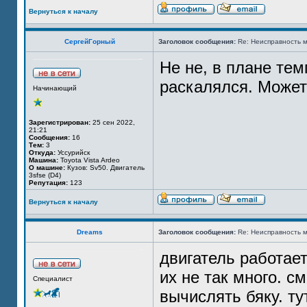
Вернуться к началу
СергейГорный
Заголовок сообщения:
Re: Неисправность м
Не не, в плане тем
раскалялся. Может
Начинающий
Зарегистрирован:
25 сен 2022,
21:21
Сообщения:
16
Тем:
3
Откуда:
Уссурийск
Машина:
Toyota Vista Ardeo
О машине:
Кузов: Sv50. Двигатель
3sfse (D4)
Репутация:
123
Вернуться к началу
Dreams
Заголовок сообщения:
Re: Неисправность м
двигатель работает
их не так много. с
Специалист
вычислять бяку. т