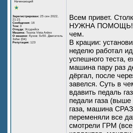
Начинающий
Всем привет. Столк
Зарегистрирован:
25 сен 2022,
21:21
Сообщения:
16
НУЖНА ПОМОЩЬ! Ник
Тем:
3
Откуда:
Уссурийск
чем.
Машина:
Toyota Vista Ardeo
О машине:
Кузов: Sv50. Двигатель
3sfse (D4)
В крации: установи
Репутация:
123
неделю работал ид
успешного теста, е
машина пару раз де
дёргал, после чере
завелся. Суть в ч
вдавить педаль газ
педали газа (выше
газа, машина СРАЗ
переменяли все да
смотрели ГРМ (все