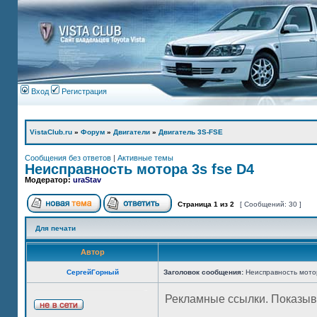
Вход
Регистрация
VistaClub.ru
»
Форум
»
Двигатели
»
Двигатель 3S-FSE
Сообщения без ответов
|
Активные темы
Неисправность мотора 3s fse D4
Модератор:
uraStav
Страница
1
из
2
[ Сообщений: 30 ]
Для печати
Автор
СергейГорный
Заголовок сообщения:
Неисправность мотор
Рекламные ссылки. Показыв