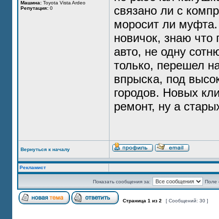
Машина:
Toyota Vista Ardeo
связано ли с компр
Репутация:
0
моросит ли муфта. 
новичок, знаю что
авто, не одну сотн
только, перешел н
впрыска, под высо
городов. Новых кли
ремонт, ну а стары
Вернуться к началу
Рекламист
Показать сообщения за:
Поле 
Страница
1
из
2
[ Сообщений: 30 ]