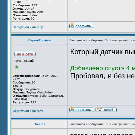
03:00
Сообщения:
173
Откуда:
Алтай
Машина:
Toyota Vista
О машине:
3sfse
Репутация:
76
Вернуться к началу
СергейГорный
Заголовок сообщения:
Re: Неисправность м
Который датчик вы
Начинающий
Добавлено спустя 4 м
Пробовал, и без н
Зарегистрирован:
25 сен 2022,
21:21
Сообщения:
16
Тем:
3
Откуда:
Уссурийск
Машина:
Toyota Vista Ardeo
О машине:
Кузов: Sv50. Двигатель
3sfse (D4)
Репутация:
123
Вернуться к началу
Dreams
Заголовок сообщения:
Re: Неисправность м