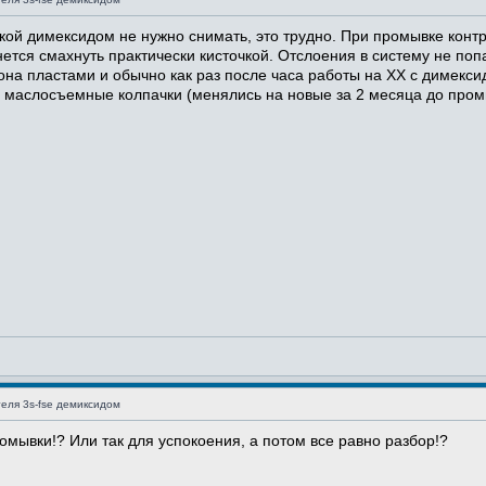
кой димексидом не нужно снимать, это трудно. При промывке конт
нется смахнуть практически кисточкой. Отслоения в систему не поп
дона пластами и обычно как раз после часа работы на ХХ с димекс
маслосъемные колпачки (менялись на новые за 2 месяца до пром
еля 3s-fse демиксидом
ромывки!? Или так для успокоения, а потом все равно разбор!?