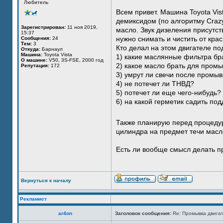
Любитель
Всем привет. Машина Toyota Vis
демиксидом (по алгоритму Crazy
Зарегистрирован:
11 ноя 2019,
масло. Звук дизеления присутст
15:37
нужно снимать и чистить от кра
Сообщения:
24
Тем:
3
Кто делал на этом двигателе п
Откуда:
Барнаул
Машина:
Toyota Vista
1) какие маслянные фильтра бр
О машине:
V50, 3S-FSE, 2000 год
2) какое масло брать для пром
Репутация:
172
3) умрут ли свечи после промыв
4) не потечет ли ТНВД?
5) потечет ли еще чего-нибудь?
6) на какой герметик садить по
Также планирую перед процедур
цилиндра на предмет течи масла
Есть ли вообще смысл делать пр
Вернуться к началу
Рекламист
ar4on
Заголовок сообщения:
Re: Промывка двигат