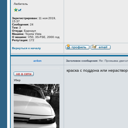
Любитель
Зарегистрирован:
11 ноя 2019,
15:37
Сообщения:
24
Тем:
3
Откуда:
Барнаул
Машина:
Toyota Vista
О машине:
V50, 3S-FSE, 2000 год
Репутация:
172
Вернуться к началу
ar4on
Заголовок сообщения:
Re: Промывка двигат
краска с поддона или нераство
Убер