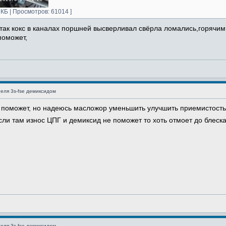
КБ | Просмотров: 61014 ]
 ,так кокс в каналах поршней высверливал свёрла ломались,горячи
поможет,
еля 3s-fse демиксидом
 поможет, но надеюсь масложор уменьшить улучшить приемистость 
сли там износ ЦПГ и демиксид не поможет то хоть отмоет до блеск
еля 3s-fse демиксидом