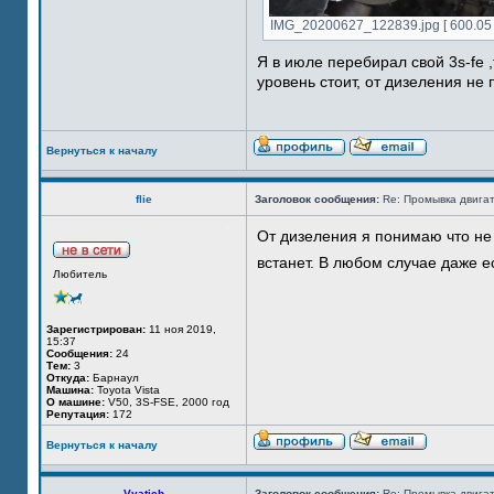
IMG_20200627_122839.jpg [ 600.05 
Я в июле перебирал свой 3s-fe
уровень стоит, от дизеления не 
Вернуться к началу
flie
Заголовок сообщения:
Re: Промывка двигат
От дизеления я понимаю что не
встанет. В любом случае даже е
Любитель
Зарегистрирован:
11 ноя 2019,
15:37
Сообщения:
24
Тем:
3
Откуда:
Барнаул
Машина:
Toyota Vista
О машине:
V50, 3S-FSE, 2000 год
Репутация:
172
Вернуться к началу
Vyatich
Заголовок сообщения:
Re: Промывка двигат