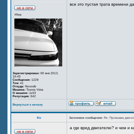
все это пустая трата времени да
Убер
Зарегистрирован:
06 янв 2013,
16:45
Сообщения:
1229
Тем:
41
Откуда:
Novosib
Машина:
Toyota Vista
О машине:
sv33
Репутация:
642
Вернуться к началу
flie
Заголовок сообщения:
Re: Промывка двигат
а где вред двигателю? и чем и к