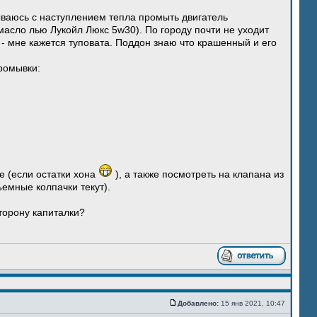
умываюсь с наступлением тепла промыть двигатель
масло лью Лукойл Люкс 5w30). По городу почти не уходит
- мне кажется туповата. Поддон знаю что крашенный и его
ромывки:
е (если остатки хона
), а также посмотреть на клапана из
ъемные колпачки текут).
торону капиталки?
Добавлено:
15 янв 2021, 10:47