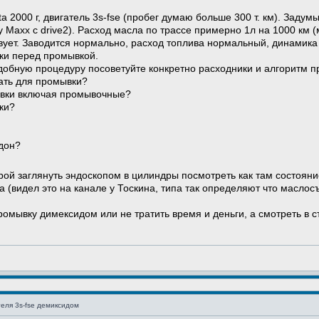
ta 2000 г, двигатель 3s-fse (пробег думаю больше 300 т. км). Зад
 Maxx с drive2). Расход масла по трассе примерно 1л на 1000 км (
вует. Заводится нормально, расход топлива нормальный, динамика 
ски перед промывкой.
одобную процедуру посоветуйте конкретно расходники и алгоритм п
ать для промывки?
ывки включая промывочные?
ки?
ддон?
ой заглянуть эндоскопом в цилиндры посмотреть как там состояни
 (видел это на канале у Тоскина, типа так определяют что маслос
омывку димексидом или не тратить время и деньги, а смотреть в с
еля 3s-fse демиксидом