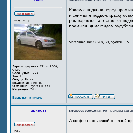
Краску с поддона перед промыв
и снимайте поддон, краску оста
растворяется, а отстает от под
модератор
промывки димексидом задубели 
_________________
Vista Ardeo 1999, SV50, D4, Мультик, TV...
Зарегистрирован:
27 окт 2008,
04:00
Сообщения:
12741
Тем:
15
Откуда:
Вятка
Машина:
др. Японка
О машине:
Toyota Prius 51
Репутация:
2433
Вернуться к началу
alex80383
Заголовок сообщения:
Re: Промывка двигат
А эффект есть какой от такой п
Гуру
_________________