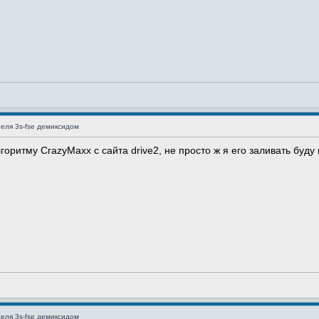
еля 3s-fse демиксидом
оритму CrazyMaxx с сайта drive2, не просто ж я его заливать буду 
еля 3s-fse демиксидом