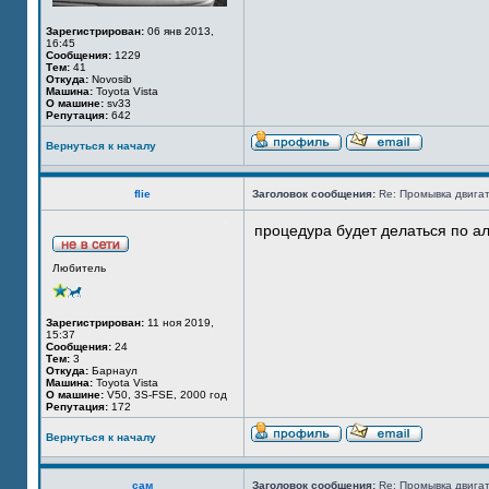
Зарегистрирован:
06 янв 2013,
16:45
Сообщения:
1229
Тем:
41
Откуда:
Novosib
Машина:
Toyota Vista
О машине:
sv33
Репутация:
642
Вернуться к началу
flie
Заголовок сообщения:
Re: Промывка двигат
процедура будет делаться по алг
Любитель
Зарегистрирован:
11 ноя 2019,
15:37
Сообщения:
24
Тем:
3
Откуда:
Барнаул
Машина:
Toyota Vista
О машине:
V50, 3S-FSE, 2000 год
Репутация:
172
Вернуться к началу
сам
Заголовок сообщения:
Re: Промывка двигат