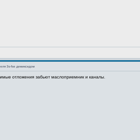
еля 3s-fse демиксидом
римые отложения забьют маслоприемник и каналы.