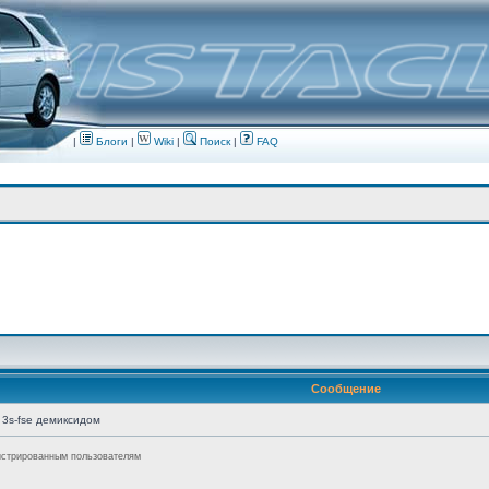
|
Блоги
|
Wiki
|
Поиск
|
FAQ
Сообщение
3s-fse демиксидом
истрированным пользователям