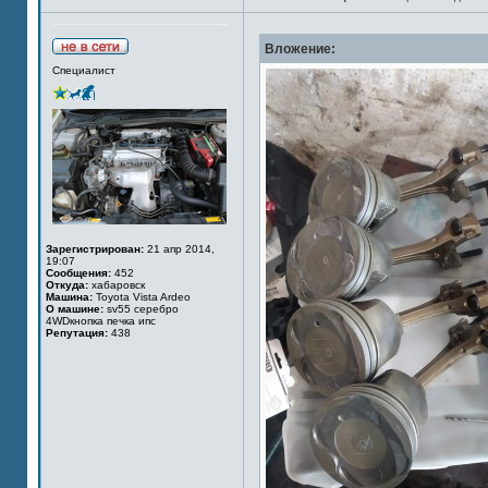
Вложение:
Специалист
Зарегистрирован:
21 апр 2014,
19:07
Сообщения:
452
Откуда:
хабаровск
Машина:
Toyota Vista Ardeo
О машине:
sv55 серебро
4WDкнопка печка ипс
Репутация:
438