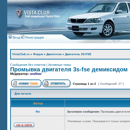
Вход
Регистрация
VistaClub.ru
»
Форум
»
Двигатели
»
Двигатель 3S-FSE
Сообщения без ответов
|
Активные темы
Промывка двигателя 3s-fse демиксидом
Модератор:
uraStav
Страница
1
из
2
[ Сообщений: 27 ]
Для печати
Автор
flie
Заголовок сообщения:
Промывка двигателя 
Рекламные ссылки. Показывается только незарег