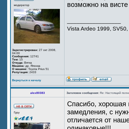
возможно на висте 
модератор
_________________
Vista Ardeo 1999, SV50, 
Зарегистрирован:
27 окт 2008,
04:00
Сообщения:
12741
Тем:
15
Откуда:
Вятка
Машина:
др. Японка
О машине:
Toyota Prius 51
Репутация:
2433
Вернуться к началу
alex80383
Заголовок сообщения:
Re: Настоящий полн
Спасибо, хорошая 
замедления, с нуж
Гуру
отличается от наш
одинаковые!!!