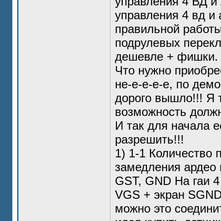
управления 4 ВД и
управления 4 вд и 
правильной работы
подрулевых перекл
дешевле + фишки.
Что нужно приобрес
не-е-е-е-е, по дем
дорого вышло!!! Я
возможность должн
И так для начала 
разрешить!!!
1) 1-1 Количество 
замедления ардео и
GST, GND На гаи 4
VGS + экран SGND.
можно это соединит