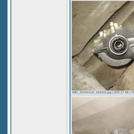
IMG_20201019_183333.jpg [ 835.17 КБ | П