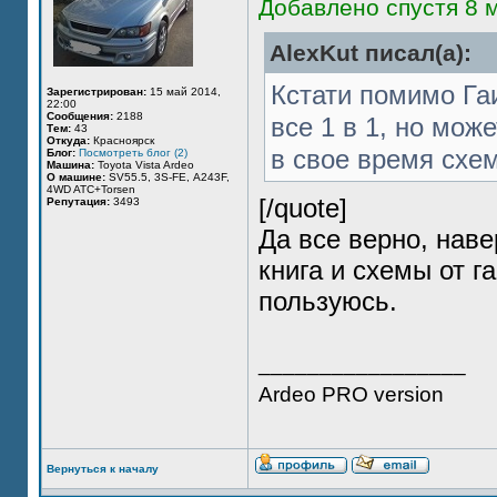
Добавлено спустя 8 м
AlexKut писал(а):
Кстати помимо Га
Зарегистрирован:
15 май 2014,
22:00
Сообщения:
2188
все 1 в 1, но мож
Тем:
43
Откуда:
Красноярск
в свое время схе
Блог:
Посмотреть блог (2)
Машина:
Toyota Vista Ardeo
О машине:
SV55.5, 3S-FE, А243F,
4WD ATC+Torsen
[/quote]
Репутация:
3493
Да все верно, наве
книга и схемы от г
пользуюсь.
_________________
Ardeo PRO version
Вернуться к началу