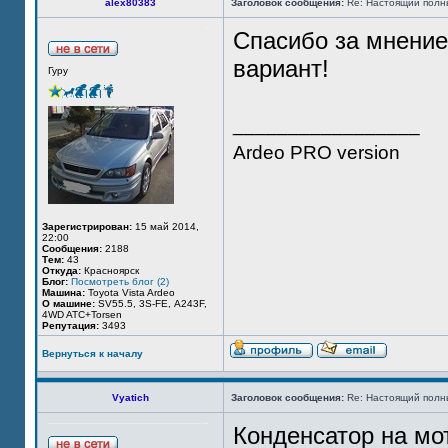
alex80383
Заголовок сообщения:
Re: Настоящий полн
Спасибо за мнение!
вариант!
Гуру
_________________
Ardeo PRO version
Зарегистрирован:
15 май 2014,
22:00
Сообщения:
2188
Тем:
43
Откуда:
Красноярск
Блог:
Посмотреть блог (2)
Машина:
Toyota Vista Ardeo
О машине:
SV55.5, 3S-FE, А243F,
4WD ATC+Torsen
Репутация:
3493
Вернуться к началу
Vyatich
Заголовок сообщения:
Re: Настоящий полн
Конденсатор на мо