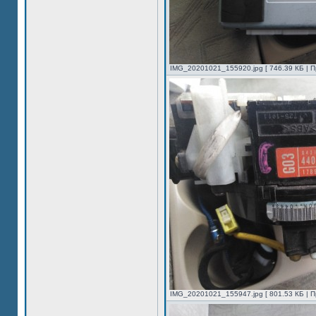
IMG_20201021_155920.jpg [ 746.39 КБ | П
IMG_20201021_155947.jpg [ 801.53 КБ | П