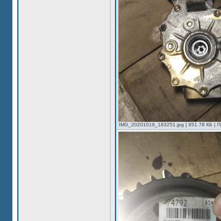
IMG_20201019_183251.jpg [ 851.78 КБ | П