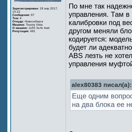
По мне так надежн
Зарегистрирован:
18 апр 2017,
15:22
управления. Там в
Сообщения:
67
Тем:
4
калибровки под ве
Откуда:
Новосибирск
Машина:
Toyota Vista
О машине:
sv55 3s-fe 4wd
другом меняли бло
Репутация:
491
кодируется: модел
будет ли адекватно
ABS лезть не хотел
управления муфтой
alex80383 писал(а):
Еще одним вопрос
на два блока ее н