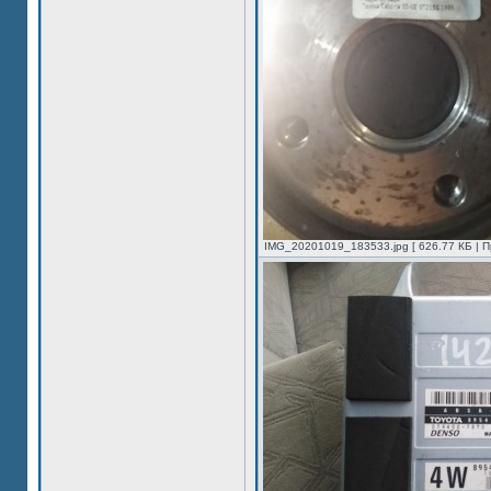
IMG_20201019_183533.jpg [ 626.77 КБ | П