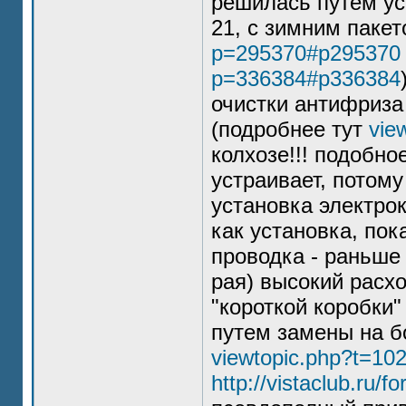
решилась путем ус
21, с зимним пакет
p=295370#p295370
p=336384#p336384
очистки антифриза 
(подробнее тут
vie
колхозе!!! подобн
устраивает, потому
установка электро
как установка, пок
проводка - раньше 
рая) высокий расхо
"короткой коробки
путем замены на б
viewtopic.php?t=10
http://vistaclub.ru/