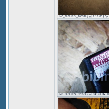
IMG_20201024_180540.jpg [ 1.13 МБ | Про
IMG_20201024_025530.jpg [ 835.73 КБ | П