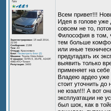
Гуру
Всем привет!!! Нов
Идея в голове уже 
совсем не то, пото
Философия в том, 
Зарегистрирован:
15 май 2014,
тем больше комфорт
22:00
Сообщения:
2188
или иные техничес
Тем:
43
Откуда:
Красноярск
Блог:
Посмотреть блог (2)
предугадать их эк
Машина:
Toyota Vista Ardeo
О машине:
SV55.5, 3S-FE, А243F,
выявить только вре
4WD ATC+Torsen
Репутация:
3493
применяет на себе 
Владею ардео уже д
стоит уточнить до
не юзал!!! А вот он
эксплуатации не ус
был шок, как в той