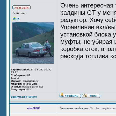
Очень интересная т
калдины GT у меня 
Любитель
редуктор. Хочу се
Управление вкл/вы
установкой блока 
муфты, не убирая 
коробка сток, впол
расхода топлива кс
Зарегистрирован:
18 апр 2017,
15:22
Сообщения:
67
Тем:
4
Откуда:
Новосибирск
Машина:
Toyota Vista
О машине:
sv55 3s-fe 4wd
Репутация:
491
Вернуться к началу
alex80383
Заголовок сообщения:
Re: Настоящий полн