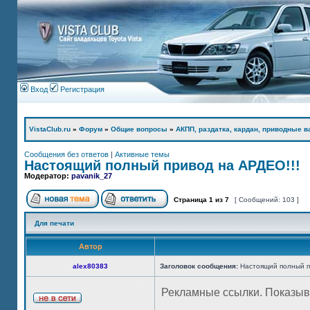
Вход
Регистрация
VistaClub.ru
»
Форум
»
Общие вопросы
»
АКПП, раздатка, кардан, приводные ва
Сообщения без ответов
|
Активные темы
Настоящий полный привод на АРДЕО!!!
Модератор:
pavanik_27
Страница
1
из
7
[ Сообщений: 103 ]
Для печати
Автор
alex80383
Заголовок сообщения:
Настоящий полный п
Рекламные ссылки. Показыв