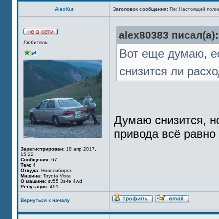
AlexKut
Заголовок сообщения:
Re: Настоящий полн
alex80383 писал(а):
Любитель
Вот еще думаю, е
снизится ли расх
Думаю снизится, но
привода всё равно 
Зарегистрирован:
18 апр 2017,
15:22
Сообщения:
67
Тем:
4
Откуда:
Новосибирск
Машина:
Toyota Vista
О машине:
sv55 3s-fe 4wd
Репутация:
491
Вернуться к началу