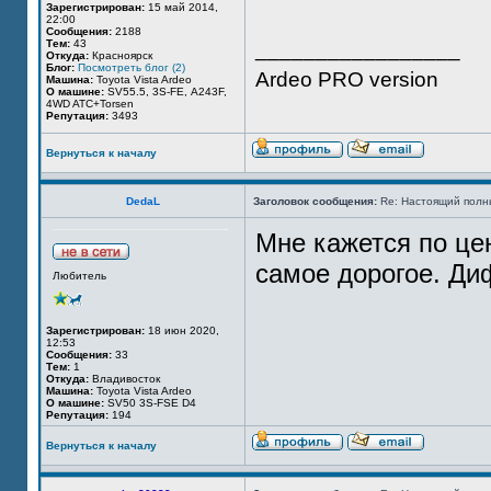
Зарегистрирован:
15 май 2014,
22:00
Сообщения:
2188
Тем:
43
_________________
Откуда:
Красноярск
Блог:
Посмотреть блог (2)
Ardeo PRO version
Машина:
Toyota Vista Ardeo
О машине:
SV55.5, 3S-FE, А243F,
4WD ATC+Torsen
Репутация:
3493
Вернуться к началу
DedaL
Заголовок сообщения:
Re: Настоящий полн
Мне кажется по цен
самое дорогое. Ди
Любитель
Зарегистрирован:
18 июн 2020,
12:53
Сообщения:
33
Тем:
1
Откуда:
Владивосток
Машина:
Toyota Vista Ardeo
О машине:
SV50 3S-FSE D4
Репутация:
194
Вернуться к началу