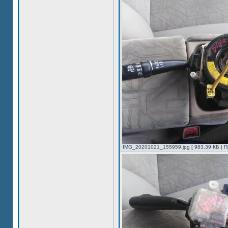
IMG_20201021_155959.jpg [ 983.39 КБ | П