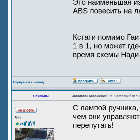
Это наименьшая и
ABS повесить на л
Кстати помимо Гаи
1 в 1, но может гд
время схемы Нади 
Вернуться к началу
alex80383
Заголовок сообщения:
Re: Настоящий полн
С лампой ручника,
чем они управляют
Гуру
перепутать!