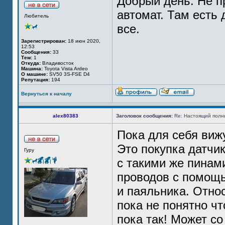
Добрый день. Не п
автомат. Там есть 
Любитель
все.
Зарегистрирован:
18 июн 2020,
12:53
Сообщения:
33
Тем:
1
Откуда:
Владивосток
Машина:
Toyota Vista Ardeo
О машине:
SV50 3S-FSE D4
Репутация:
194
Вернуться к началу
alex80383
Заголовок сообщения:
Re: Настоящий полн
Пока для себя виж
Это покупка датчик
Гуру
с такими же пинам
проводов с помощь
и паяльника. Отно
пока не понятно ч
пока так! Может с