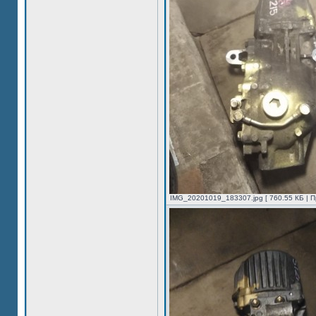
IMG_20201019_183307.jpg [ 760.55 КБ | П