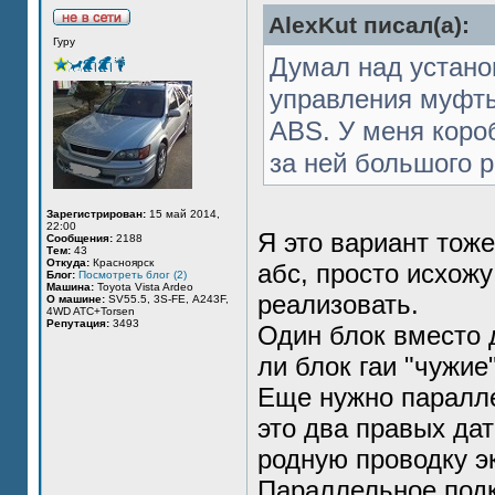
AlexKut писал(а):
Гуру
Думал над устано
управления муфты
ABS. У меня короб
за ней большого р
Зарегистрирован:
15 май 2014,
22:00
Я это вариант тож
Сообщения:
2188
Тем:
43
Откуда:
Красноярск
абс, просто исхожу
Блог:
Посмотреть блог (2)
Машина:
Toyota Vista Ardeo
реализовать.
О машине:
SV55.5, 3S-FE, А243F,
4WD ATC+Torsen
Репутация:
3493
Один блок вместо д
ли блок гаи "чужие
Еще нужно паралле
это два правых дат
родную проводку э
Параллельное подк