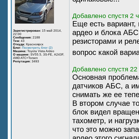
Добавлено спустя 2 ч
Еще есть вариант,
ардео и блока АБС 
Зарегистрирован:
15 май 2014,
22:00
Сообщения:
2188
резисторами и реле
Тем:
43
Откуда:
Красноярск
Блог:
Посмотреть блог (2)
вопрос какой вари
Машина:
Toyota Vista Ardeo
О машине:
SV55.5, 3S-FE, А243F,
4WD ATC+Torsen
Репутация:
3493
Добавлено спустя 22 
Основная проблема
датчиков АБС, а и
снимать же ее тепе
В втором случае то
блок видел вращен
тахометр, и нагруз
что это можно запа
ардео этого сигнал