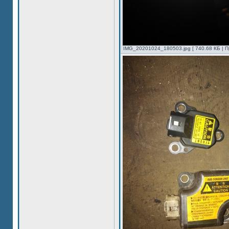
IMG_20201024_180503.jpg [ 740.68 КБ | П