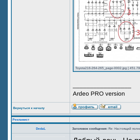
Toyota216-264-265_page-0002.jpg [ 451.79
_________________
Ardeo PRO version
Вернуться к началу
Рекламист
DedaL
Заголовок сообщения:
Re: Настоящий полн