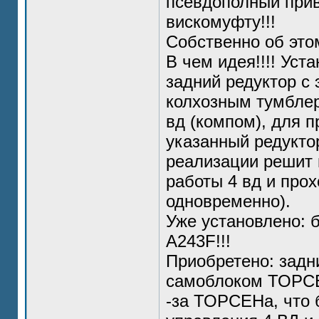
псевдополный при
вискомуфту!!!
Собственно об этом
В чем идея!!!! Уст
задний редуктор с 
колхозным тумблеро
вд (компом), для 
указанный редукто
реализации решит 
работы 4 вд и про
одновременно).
Уже установлено: 
А243F!!!
Приобретено: задн
самоблоком ТОРСЕН
-за ТОРСЕНа, что б