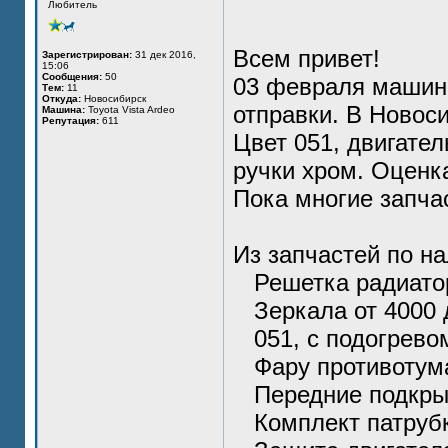
Любитель
Всем привет!
Зарегистрирован:
31 дек 2016,
15:06
Сообщения:
50
03 февраля машина
Тем:
11
Откуда:
Новосибирск
отправки. В Новос
Машина:
Toyota Vista Ardeo
Репутация:
611
Цвет 051, двигател
ручки хром. Оценк
Пока многие запча
Из запчастей по н
Решетка радиатор
Зеркала от 4000 
051, с подогрево
Фару противотума
Передние подкрыл
Комплект патрубк