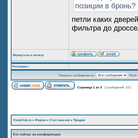
позиции в бронь?
петли каких двере
фильтра до дроссе
Вернуться к началу
Рекламист
Показать сообщения за:
Поле 
Страница
1
из
3
[ Сообщений: 33 ]
VistaClub.ru
»
Форум
»
Стол заказов
»
Продам
Кто сейчас на конференции