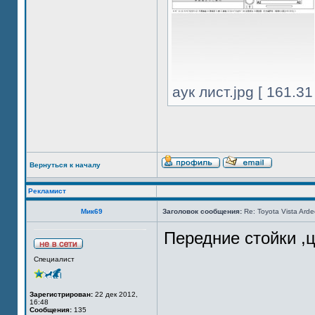
аук лист.jpg [ 161.3
Вернуться к началу
Рекламист
Мик69
Заголовок сообщения:
Re: Toyota Vista Ard
Передние стойки ,
Специалист
Зарегистрирован:
22 дек 2012,
16:48
Сообщения:
135