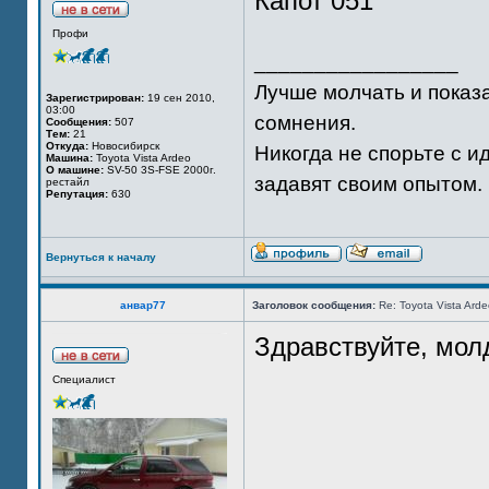
Капот 051
Профи
_________________
Лучше молчать и показа
Зарегистрирован:
19 сен 2010,
03:00
сомнения.
Сообщения:
507
Тем:
21
Откуда:
Новосибирск
Никогда не спорьте с и
Машина:
Toyota Vista Ardeo
О машине:
SV-50 3S-FSE 2000г.
задавят своим опытом.
рестайл
Репутация:
630
Вернуться к началу
анвар77
Заголовок сообщения:
Re: Toyota Vista Ard
Здравствуйте, мол
Специалист