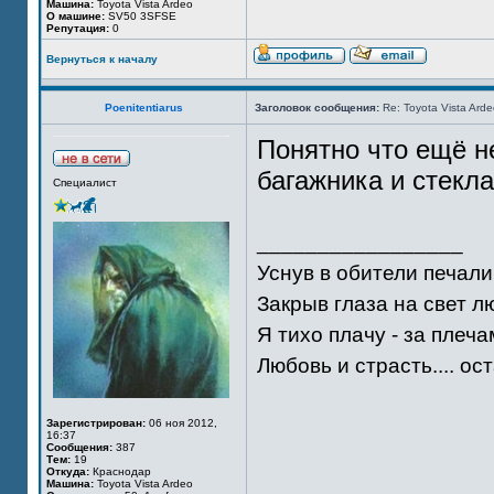
Машина:
Toyota Vista Ardeo
О машине:
SV50 3SFSE
Репутация:
0
Вернуться к началу
Poenitentiarus
Заголовок сообщения:
Re: Toyota Vista Ard
Понятно что ещё н
багажника и стекла
Специалист
_________________
Уснув в обители печали
Закрыв глаза на свет л
Я тихо плачу - за плеч
Любовь и страсть.... ост
Зарегистрирован:
06 ноя 2012,
16:37
Сообщения:
387
Тем:
19
Откуда:
Краснодар
Машина:
Toyota Vista Ardeo