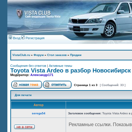
Вход
Регистрация
VistaClub.ru
»
Форум
»
Стол заказов
»
Продам
Сообщения без ответов
|
Активные темы
Toyota Vista Ardeo в разбор Новосибирск
Модератор:
Александр171
Страница
1
из
3
[ Сообщений: 33 ]
Для печати
Автор
serega54
Заголовок сообщения:
Toyota Vista Ardeo в
Рекламные ссылки. Показыв