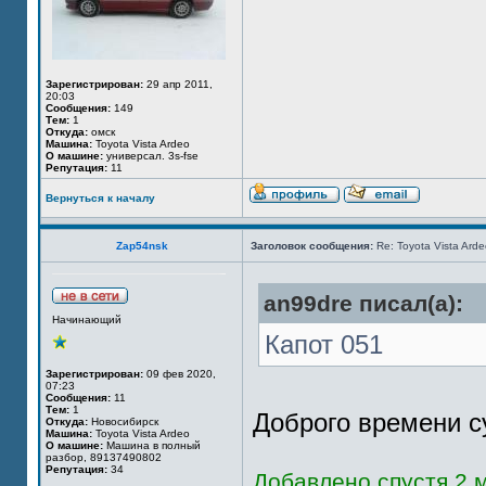
Зарегистрирован:
29 апр 2011,
20:03
Сообщения:
149
Тем:
1
Откуда:
омск
Машина:
Toyota Vista Ardeo
О машине:
универсал. 3s-fse
Репутация:
11
Вернуться к началу
Zap54nsk
Заголовок сообщения:
Re: Toyota Vista Ard
an99dre писал(а):
Начинающий
Капот 051
Зарегистрирован:
09 фев 2020,
07:23
Сообщения:
11
Тем:
1
Доброго времени с
Откуда:
Новосибирск
Машина:
Toyota Vista Ardeo
О машине:
Машина в полный
разбор, 89137490802
Репутация:
34
Добавлено спустя 2 