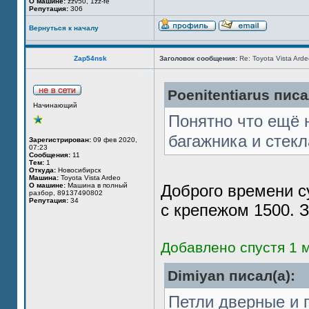
О машине:
zzv50, 1zz-fe
Репутация:
306
Вернуться к началу
Zap54nsk
Заголовок сообщения:
Re: Toyota Vista Ard
Poenitentiarus писа
Начинающий
Понятно что ещё 
багажника и стекл
Зарегистрирован:
09 фев 2020,
07:23
Сообщения:
11
Тем:
1
Откуда:
Новосибирск
Машина:
Toyota Vista Ardeo
О машине:
Машина в полный
Доброго времени с
разбор, 89137490802
Репутация:
34
с крепежом 1500. 
Добавлено спустя 1 
Dimiyan писал(а):
Петли дверные и 