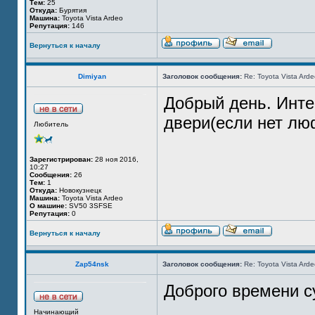
Тем:
25
Откуда:
Бурятия
Машина:
Toyota Vista Ardeo
Репутация:
146
Вернуться к началу
Dimiyan
Заголовок сообщения:
Re: Toyota Vista Ard
Добрый день. Инте
двери(если нет лю
Любитель
Зарегистрирован:
28 ноя 2016,
10:27
Сообщения:
26
Тем:
1
Откуда:
Новокузнецк
Машина:
Toyota Vista Ardeo
О машине:
SV50 3SFSE
Репутация:
0
Вернуться к началу
Zap54nsk
Заголовок сообщения:
Re: Toyota Vista Ard
Доброго времени с
Начинающий