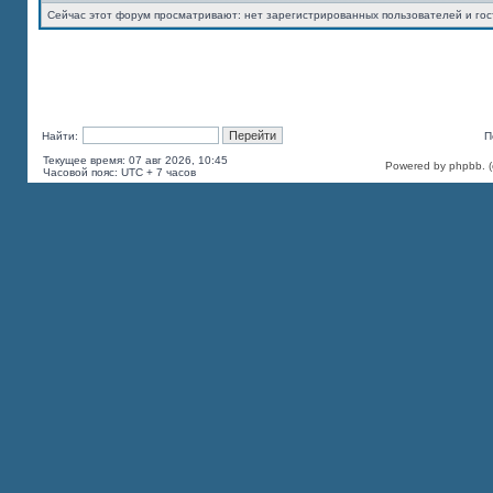
Сейчас этот форум просматривают: нет зарегистрированных пользователей и гос
Найти:
П
Текущее время: 07 авг 2026, 10:45
Powered by phpbb. (c
Часовой пояс: UTC + 7 часов