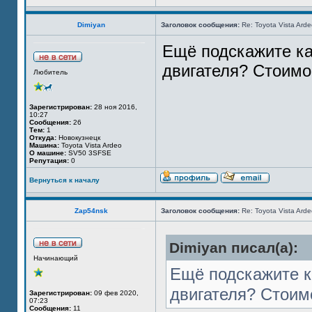
Dimiyan
Заголовок сообщения:
Re: Toyota Vista Ard
Ещё подскажите ка
двигателя? Стоимо
Любитель
Зарегистрирован:
28 ноя 2016,
10:27
Сообщения:
26
Тем:
1
Откуда:
Новокузнецк
Машина:
Toyota Vista Ardeo
О машине:
SV50 3SFSE
Репутация:
0
Вернуться к началу
Zap54nsk
Заголовок сообщения:
Re: Toyota Vista Ard
Dimiyan писал(а):
Начинающий
Ещё подскажите к
двигателя? Стоим
Зарегистрирован:
09 фев 2020,
07:23
Сообщения:
11