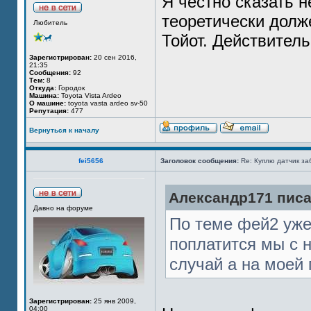
Я честно сказать 
теоретически долж
Любитель
Тойот. Действител
Зарегистрирован:
20 сен 2016,
21:35
Сообщения:
92
Тем:
8
Откуда:
Городок
Машина:
Toyota Vista Ardeo
О машине:
toyota vasta ardeo sv-50
Репутация:
477
Вернуться к началу
fei5656
Заголовок сообщения:
Re: Куплю датчик за
Александр171 писа
Давно на форуме
По теме фей2 уже 
поплатится мы с 
случай а на моей 
Зарегистрирован:
25 янв 2009,
04:00