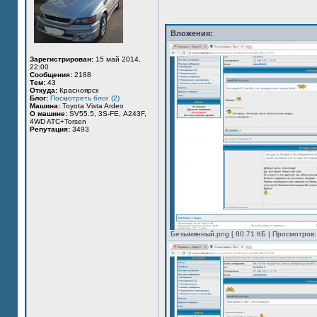
Вложения:
Зарегистрирован:
15 май 2014,
22:00
Сообщения:
2188
Тем:
43
Откуда:
Красноярск
Блог:
Посмотреть блог (2)
Машина:
Toyota Vista Ardeo
О машине:
SV55.5, 3S-FE, А243F,
4WD ATC+Torsen
Репутация:
3493
Безымянный.png [ 80.71 КБ | Просмотров: