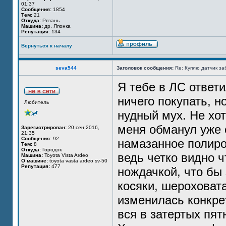
01:37
Сообщения:
1854
Тем:
21
Откуда:
Рязань
Машина:
др. Японка
Репутация:
134
Вернуться к началу
seva544
Заголовок сообщения:
Re: Куплю датчик за
Я тебе в ЛС ответи
ничего покупать, 
Любитель
нудный мух. Не хот
меня обманул уже 
Зарегистрирован:
20 сен 2016,
21:35
Сообщения:
92
намазанное полиро
Тем:
8
Откуда:
Городок
ведь четко видно ч
Машина:
Toyota Vista Ardeo
О машине:
toyota vasta ardeo sv-50
Репутация:
477
нождачкой, что бы 
косяки, шероховата
изменилась конкрет
вся в затертых пят