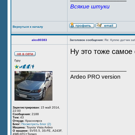
Всякие штуки
Вернуться к началу
alex80383
Заголовок сообщения:
Re: Куплю датчик за
Ну это тоже самое
Гуру
_________________
Ardeo PRO version
Зарегистрирован:
15 май 2014,
22:00
Сообщения:
2188
Тем:
43
Откуда:
Красноярск
Блог:
Посмотреть блог (2)
Машина:
Toyota Vista Ardeo
О машине:
SV55.5, 3S-FE, А243F,
4WD ATC+Torsen