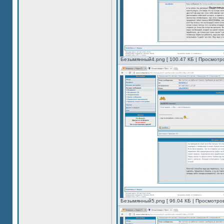
Безымянный4.png [ 100.47 КБ | Просмотро
Безымянный5.png [ 96.04 КБ | Просмотров