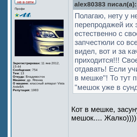
alex80383 писал(а):
Профи
Полагаю, нету у н
перепродажей их з
естественно с сво
запчестюли со все
видел, вот и за ка
приходится!!! Свое
Зарегистрирован:
11 янв 2012,
15:44
отдавать! Если уч
Сообщения:
754
Тем:
13
в мешке"! То тут 
Откуда:
Владивосток
Машина:
др. Японка
О машине:
классный аппарат Vista
"мешок уже в сунд
ArdeВА
Репутация:
1983
Кот в мешке, засу
мешок.... Жалко))))
_________________