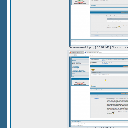
Безымянный1.png [ 80.87 КБ | Просмотров