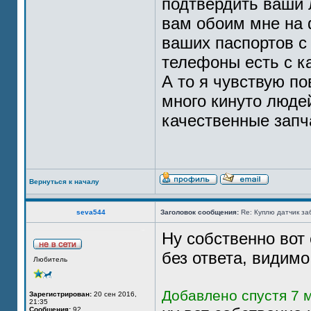
подтвердить ваши 
вам обоим мне на 
ваших паспортов с
телефоны есть с к
А то я чувствую по
много кинуто люде
качественные запч
Вернуться к началу
seva544
Заголовок сообщения:
Re: Куплю датчик за
Ну собственно вот
без ответа, видимо
Любитель
Добавлено спустя 7 м
Зарегистрирован:
20 сен 2016,
21:35
Сообщения:
92