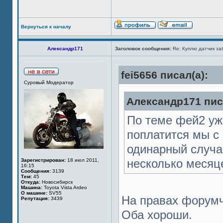
Вернуться к началу
Александр171
Заголовок сообщения:
Re: Куплю датчик за
fei5656 писал(а):
Суровый Модератор
Александр171 пис
По теме фей2 уже
поплатится мы с 
одинарный случа
несколько месяце
Зарегистрирован:
18 июл 2011,
16:15
Сообщения:
3139
Тем:
45
Откуда:
Новосибирск
Машина:
Toyota Vista Ardeo
О машине:
SV55
На правах форум
Репутация:
3439
Оба хороши.