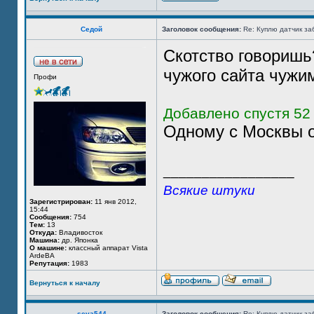
Седой
Заголовок сообщения:
Re: Куплю датчик за
Скотство говоришь
чужого сайта чужи
Профи
Добавлено спустя 52
Одному с Москвы от
_________________
Всякие штуки
Зарегистрирован:
11 янв 2012,
15:44
Сообщения:
754
Тем:
13
Откуда:
Владивосток
Машина:
др. Японка
О машине:
классный аппарат Vista
ArdeВА
Репутация:
1983
Вернуться к началу
seva544
Заголовок сообщения:
Re: Куплю датчик за