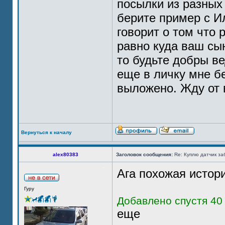
посылки из разных 
берите пример с И
говорит о том что 
равно куда ваш сын
то будьте добры ве
еще в личку мне б
выложено. Жду от в
Вернуться к началу
alex80383
Заголовок сообщения:
Re: Куплю датчик за
Ага похожая истор
Гуру
Добавлено спустя 40 
еще