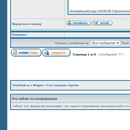
Безымянный11.jpg [ 46.08 КБ | Просмотров
Вернуться к началу
Рекламист
Показать сообщения за:
Поле 
Страница
1
из
6
[ Сообщений: 77 ]
VistaClub.ru
»
Форум
»
Стол заказов
»
Куплю
Кто сейчас на конференции
Сейчас этот форум просматривают: нет зарегистрированных пользователей и гос