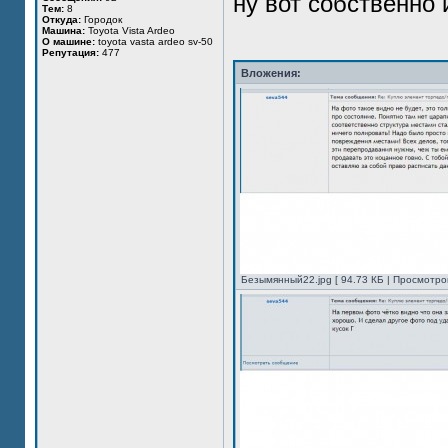
ну вот собственно 
Тем:
8
Откуда:
Городок
Машина:
Toyota Vista Ardeo
О машине:
toyota vasta ardeo sv-50
Репутация:
477
Вложения:
Безымянный22.jpg [ 94.73 КБ | Просмотров