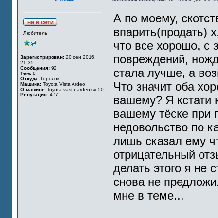
А по моему, скотст
впарить(продать) х
Любитель
что все хорошо, с 
повреждений, ножд
Зарегистрирован:
20 сен 2016,
21:35
Сообщения:
92
стала лучше, а во
Тем:
8
Откуда:
Городок
Что значит оба хо
Машина:
Toyota Vista Ardeo
О машине:
toyota vasta ardeo sv-50
Репутация:
477
вашему? Я кстати 
вашему тёске при 
недовольство по ка
лишь сказал ему ч
отрицательный отз
делать этого я не 
снова не предложи
мне в теме...