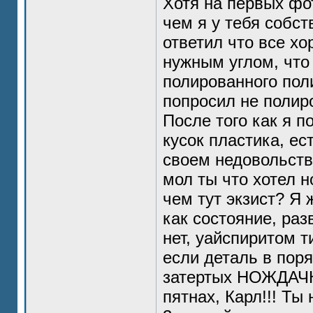
Хотя на первых фо
чем я у тебя собст
ответил что все х
нужным углом, что
полированного поли
попросил не полиро
После того как я 
кусок пластика, е
своем недовольстве
мол ты что хотел н
чем тут экзист? Я
как состояние, раз
нет, уайспиритом т
если деталь в пор
затертых НОЖДАЧКО
пятнах, Карл!!! Ты