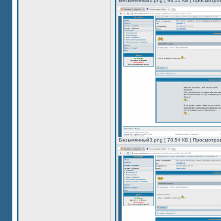
Безымянный2.png [ 93.51 КБ | Просмотров
Безымянный3.png [ 78.54 КБ | Просмотров