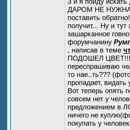
3 и я пойду искать
ДАРОМ НЕ НУЖНА, 
поставить обратно!!
получит... Ну и ту
зашарканное говно
форумчанину
Рум
, написав в теме
ч
ПОДОШЕЛ ЦВЕТ!!!! К
переспрашиваю чел
то нае..ть??? (фо
пропадает, видать
Вот теперь опять п
совсем нет у чело
предложением в ЛС
ничего не куплю(фо
покупать у человек