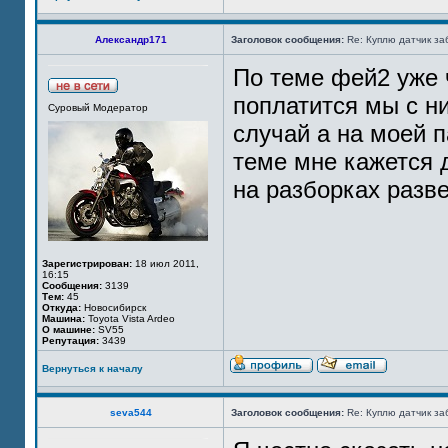
Александр171
Заголовок сообщения:
Re: Куплю датчик за
По теме фей2 уже ч
поплатится мы с н
Суровый Модератор
случай а на моей п
теме мне кажется д
на разборках разв
Зарегистрирован:
18 июл 2011,
16:15
Сообщения:
3139
Тем:
45
Откуда:
Новосибирск
Машина:
Toyota Vista Ardeo
О машине:
SV55
Репутация:
3439
Вернуться к началу
seva544
Заголовок сообщения:
Re: Куплю датчик за