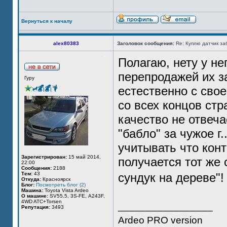
Вернуться к началу
alex80383
Заголовок сообщения:
Re: Куплю датчик за
Полагаю, нету у не
перепродажей их з
Гуру
естественно с сво
со всех концов стр
качество не отвеча
"бабло" за чужое г.
учитывать что конт
Зарегистрирован:
15 май 2014,
получается тот же 
22:00
Сообщения:
2188
Тем:
43
сундук на дереве"
Откуда:
Красноярск
Блог:
Посмотреть блог (2)
Машина:
Toyota Vista Ardeo
О машине:
SV55.5, 3S-FE, А243F,
4WD ATC+Torsen
_________________
Репутация:
3493
Ardeo PRO version