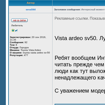
Автор
seva544
Заголовок сообщения:
Интересный момент с 
Рекламные ссылки. Показыв
Любитель
Vista ardeo sv50. 
Зарегистрирован:
20 сен 2016,
21:35
Сообщения:
92
Тем:
8
Откуда:
Городок
Машина:
Toyota Vista Ardeo
О машине:
toyota vasta ardeo sv-50
Репутация:
477
Ребят вообщем Инт
читать прежде чем 
люди как тут выло
ненадлежащего кач
С уважением моде