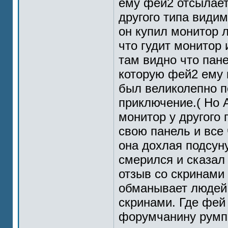
ему фей2 отсылает
другого типа види
он купил монитор л
что гудит монитор 
там видно что пан
которую фей2 ему 
был великолепно п
приключение.( Но 
монитор у другого 
свою панель и все 
она дохлая подсун
смерился и сказал 
отзыв со скринами
обманывает людей 
скринами. Где фей
форумчанину румпе