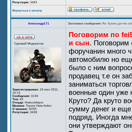
Репутация:
3493
Вернуться к началу
Александр171
Заголовок сообщения:
Re: Куплю датчик за
Поговорим по fei5
и сын
. Поговорим
Суровый Модератор
форучанин много ч
автомобилю но еще
было с ним вопросо
продавец т.е он за
заниматься торгов
Зарегистрирован:
18 июл 2011,
военные один уже н
16:15
Сообщения:
3139
Круто? Да круто в
Тем:
45
Откуда:
Новосибирск
Машина:
Toyota Vista Ardeo
сумму денег и еще
О машине:
SV55
Репутация:
3439
подряд. Иногда мне
они утверждают он