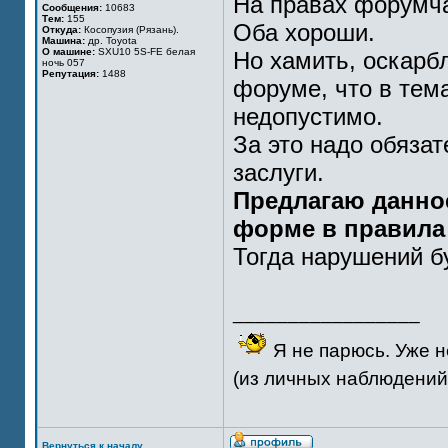
На правах форумч
Сообщения:
10683
Тем:
155
Оба хороши.
Откуда:
Косопузия (Рязань).
Машина:
др. Toyota
О машине:
SXU10 5S-FE белая
Но хамить, оскарбл
ночь 057
Репутация:
1488
форуме, что в тема
недопустимо.
За это надо обяза
заслуги.
Предлагаю данное
форме в правила
Тогда нарушений б
_________________
Я не парюсь. Уже н
(из личных наблюдений.
Вернуться к началу