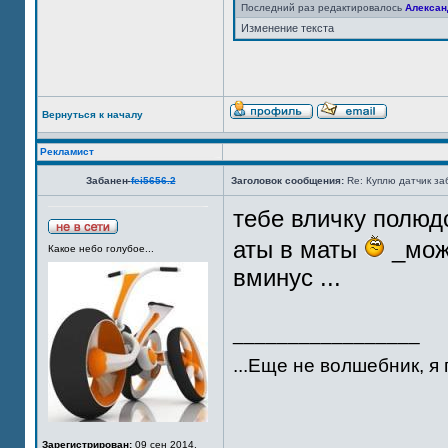
Последний раз редактировалось
Алексан
Изменение текста
Вернуться к началу
Рекламист
Забанен
fei5656.2
Заголовок сообщения:
Re: Куплю датчик за
тебе вличку полюд
аты в маты
_може
Какое небо голубое...
вминус ...
_________________
...Еще не волшебник, я
Зарегистрирован:
09 сен 2014,