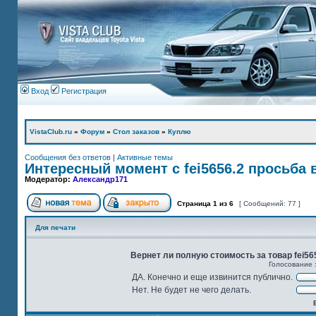
Вход
Регистрация
VistaClub.ru
»
Форум
»
Стол заказов
»
Куплю
Сообщения без ответов
|
Активные темы
Интересный момент с fei5656.2 просьба в
Модератор:
Александр171
Страница
1
из
6
[ Сообщений: 77 ]
Для печати
Вернет ли полную стоимость за товар fei5
Голосование 
ДА. Конечно и еще извинится публично.
Нет. Не будет не чего делать.