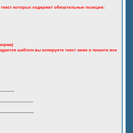
 текст которых содержит обязательные позиции:
форма)
оздается шаблон вы копируете текст ниже и пишите все
_______
_______________
_______________