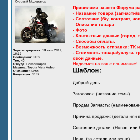
Суровый Модератор
Правилами нашего Форума раз
- Название товара (запчасти/в
- Состояние (б/у, контракт, ново
- Описание товара
- Фото
- Контактные данные (город, те
- Способы оплаты.
- Возможность отправки: ТК 
Зарегистрирован:
18 июл 2011,
- Стоимость товара/услуги. 
16:15
Сообщения:
3139
свои данные.
Тем:
45
Надеемся на ваше понимание!
Откуда:
Новосибирск
Машина:
Toyota Vista Ardeo
Шаблон:
О машине:
SV55
Репутация:
3439
Добрый день.
Заголовок: (название темы)_
Продам Запчасть: (наименова
Причина продажи: (детали ил
Состояние детали: (Новое. ил
Цена: (за детали или вещи)__