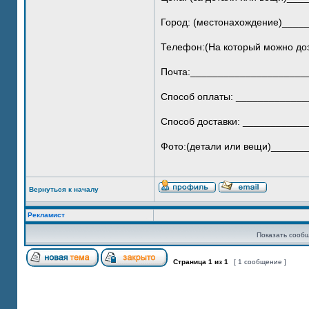
Город: (местонахождение)____
Телефон:(На который можно до
Почта:_____________________
Способ оплаты: ____________
Способ доставки: __________
Фото:(детали или вещи)______
Вернуться к началу
Рекламист
Показать сообщ
Страница
1
из
1
[ 1 сообщение ]