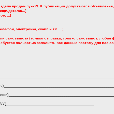
дела продам пункт9. К публикации допускаются объявления,
ещи/детали/...)
е, ...)
лефон, электронка, скайп и т.п. ...)
или самовывоза (только отправка, только самовывоз, любая 
требуется полностью заполнять все данные поэтому для вас с
__________________________________________________________
ние)_____________________________________________________
и вещи)___________________________________________________
и Б/У.)___________________________________________
_________________________________________________