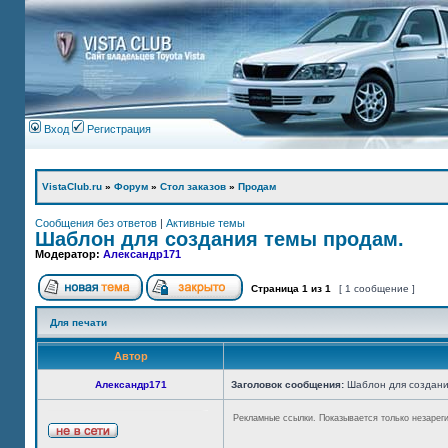
Вход
Регистрация
VistaClub.ru
»
Форум
»
Стол заказов
»
Продам
Сообщения без ответов
|
Активные темы
Шаблон для создания темы продам.
Модератор:
Александр171
Страница
1
из
1
[ 1 сообщение ]
Для печати
Автор
Александр171
Заголовок сообщения:
Шаблон для создани
Рекламные ссылки. Показывается только незарег