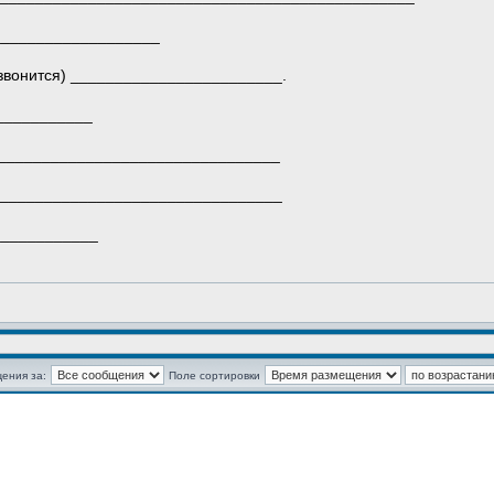
___________________
звонится) ________________________.
___________
_________________________________
__________________________________
____________
ения за:
Поле сортировки