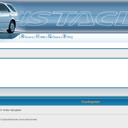
|
Блоги
|
Wiki
|
Поиск
|
FAQ
Сообщение
я темы продам.
истрированным пользователям