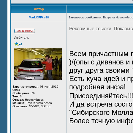
Автор
MarkOFFka88
Заголовок сообщения:
Встреча Новосибирск
Рекламные ссылки. Показыв
Любитель
Всем причастным п
)/(опы с диванов и
друг друга своими 
Есть куча идей и п
подробная инфа!
Зарегистрирован:
08 июн 2015,
00:41
Сообщения:
76
Присоединяйтесь!!!
Тем:
6
Откуда:
Новосибирск
И да встреча состо
Машина:
Toyota Vista Ardeo
О машине:
SV50G, 3SFSE
"Сибирского Молла
Более точную инфо