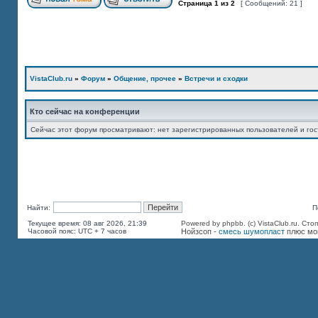
Страница
1
из
2
[ Сообщений: 21 ]
VistaClub.ru
»
Форум
»
Общение, прочее
»
Встречи и сходки
Кто сейчас на конференции
Сейчас этот форум просматривают: нет зарегистрированных пользователей и гос
Найти:
П
Текущее время: 08 авг 2026, 21:39
Powered by phpbb. (c) VistaClub.ru.
Сто
Часовой пояс: UTC + 7 часов
Нойзсоп -
смесь шумопласт
плюс мо