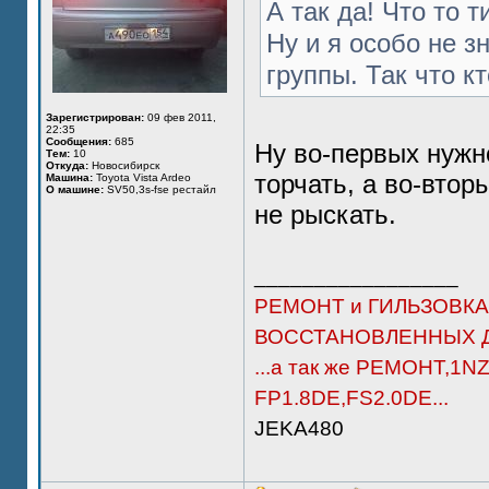
А так да! Что то т
Ну и я особо не з
группы. Так что кт
Зарегистрирован:
09 фев 2011,
22:35
Сообщения:
685
Ну во-первых нужно
Тем:
10
Откуда:
Новосибирск
торчать, а во-втор
Машина:
Toyota Vista Ardeo
О машине:
SV50,3s-fse рестайл
не рыскать.
_________________
РЕМОНТ и ГИЛЬЗОВКА
ВОССТАНОВЛЕННЫХ Д
...а так же РЕМОНТ,1N
FP1.8DE,FS2.0DE...
JEKA480