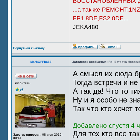
ВОССТАНОВЛЕННЫХ Д
...а так же РЕМОНТ,1N
FP1.8DE,FS2.0DE...
JEKA480
Вернуться к началу
MarkOFFka88
Заголовок сообщения:
Re: Встреча Новосиб
А смысл их сюда б
Тогда встречи и не
Любитель
А так да! Что то ти
Ну и я особо не зн
Так что кто хочет т
Добавлено спустя 4 ч
Для тех кто все та
Зарегистрирован:
08 июн 2015,
00:41