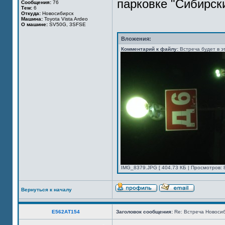
парковке "Сибирски
Сообщения:
76
Тем:
6
Откуда:
Новосибирск
Машина:
Toyota Vista Ardeo
О машине:
SV50G, 3SFSE
Вложения:
Комментарий к файлу:
Встреча будет в э
IMG_8379.JPG [ 404.73 КБ | Просмотров: 
Вернуться к началу
Е562АТ154
Заголовок сообщения:
Re: Встреча Новосиб