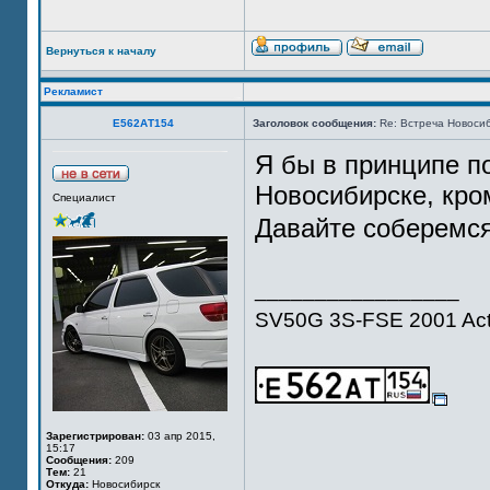
Вернуться к началу
Рекламист
Е562АТ154
Заголовок сообщения:
Re: Встреча Новосиб
Я бы в принципе по
Новосибирске, кро
Специалист
Давайте соберемс
_________________
SV50G 3S-FSE 2001 Act
Зарегистрирован:
03 апр 2015,
15:17
Сообщения:
209
Тем:
21
Откуда:
Новосибирск