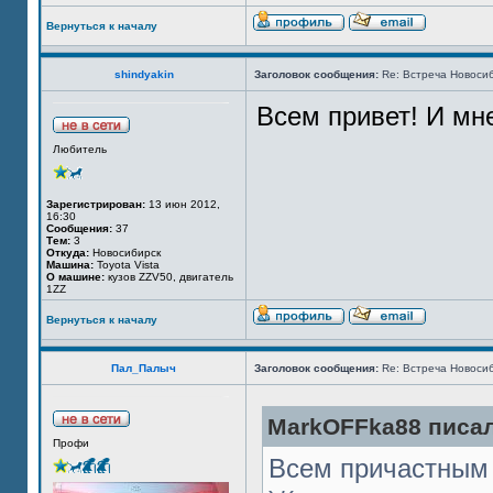
Вернуться к началу
shindyakin
Заголовок сообщения:
Re: Встреча Новосиб
Всем привет! И мне
Любитель
Зарегистрирован:
13 июн 2012,
16:30
Сообщения:
37
Тем:
3
Откуда:
Новосибирск
Машина:
Toyota Vista
О машине:
кузов ZZV50, двигатель
1ZZ
Вернуться к началу
Пал_Палыч
Заголовок сообщения:
Re: Встреча Новосиб
MarkOFFka88 писал
Профи
Всем причастным 