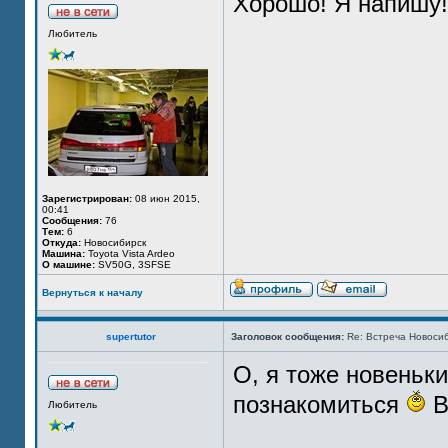
Хорошо! Я напишу!
Любитель
Зарегистрирован:
08 июн 2015,
00:41
Сообщения:
76
Тем:
6
Откуда:
Новосибирск
Машина:
Toyota Vista Ardeo
О машине:
SV50G, 3SFSE
Вернуться к началу
supertutor
Заголовок сообщения:
Re: Встреча Новосиб
О, я тоже новеньки
познакомиться
В
Любитель