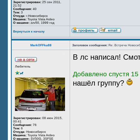
Зарегистрирован:
25 сен 2011,
21:52
Сообщения:
40
Тем:
3
Откуда:
г.Новосибирск
Машина:
Toyota Vista Ardeo
О машине:
zzv50, 1999 год
Вернуться к началу
MarkOFFka88
Заголовок сообщения:
Re: Встреча Новосиб
В лс написал! Смот
Любитель
Добавлено спустя 15 
нашёл группу?
Зарегистрирован:
08 июн 2015,
00:41
Сообщения:
76
Тем:
6
Откуда:
Новосибирск
Машина:
Toyota Vista Ardeo
О машине:
SV50G, 3SFSE