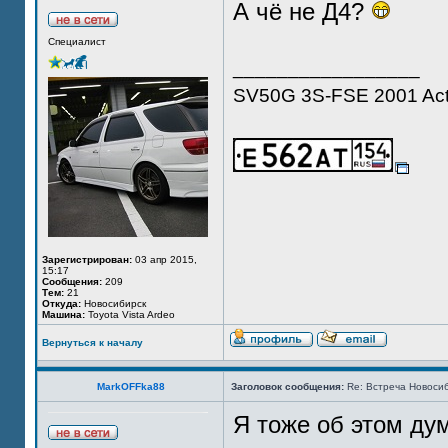
А чё не Д4?
Специалист
_________________
SV50G 3S-FSE 2001 Act
Зарегистрирован:
03 апр 2015,
15:17
Сообщения:
209
Тем:
21
Откуда:
Новосибирск
Машина:
Toyota Vista Ardeo
Вернуться к началу
MarkOFFka88
Заголовок сообщения:
Re: Встреча Новосиб
Я тоже об этом дум