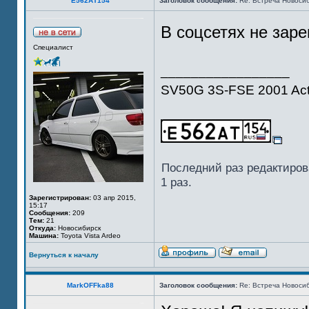
Е562АТ154
Заголовок сообщения:
Re: Встреча Новосиб
В соцсетях не заре
Специалист
_________________
SV50G 3S-FSE 2001 Act
Последний раз редактиро
1 раз.
Зарегистрирован:
03 апр 2015,
15:17
Сообщения:
209
Тем:
21
Откуда:
Новосибирск
Машина:
Toyota Vista Ardeo
Вернуться к началу
MarkOFFka88
Заголовок сообщения:
Re: Встреча Новосиб