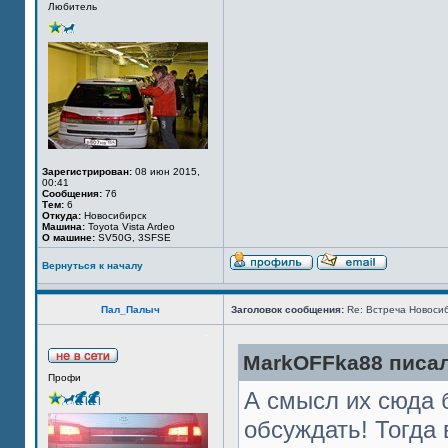
Любитель
Зарегистрирован:
08 июн 2015,
00:41
Сообщения:
76
Тем:
6
Откуда:
Новосибирск
Машина:
Toyota Vista Ardeo
О машине:
SV50G, 3SFSE
Вернуться к началу
Пал_Палыч
Заголовок сообщения:
Re: Встреча Новосиб
MarkOFFka88 писал
Профи
А смысл их сюда 
обсуждать! Тогда 