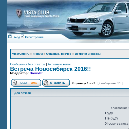
Вход
Регистрация
VistaClub.ru
»
Форум
»
Общение, прочее
»
Встречи и сходки
Сообщения без ответов
|
Активные темы
Встреча Новосибирск 2016!!
Модератор:
Drovolet
Страница
1
из
2
[ Сообщений: 21 ]
Для печати
Голосование 
Буду
Не буду
Я сомневаюсь