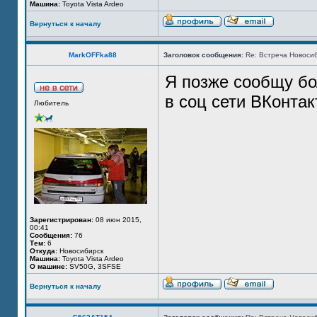
Машина:
Toyota Vista Ardeo
Вернуться к началу
MarkOFFka88
Заголовок сообщения:
Re: Встреча Новосиб
Я позже сообщу бо
в соц сети ВКонтак
Любитель
Зарегистрирован:
08 июн 2015,
00:41
Сообщения:
76
Тем:
6
Откуда:
Новосибирск
Машина:
Toyota Vista Ardeo
О машине:
SV50G, 3SFSE
Вернуться к началу