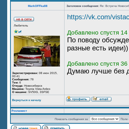
MarkOFFka88
Заголовок сообщения:
Re: Встреча Новосиб
https://vk.com/vista
Любитель
Добавлено спустя 14 
По поводу обсужден
разные есть идеи))
Добавлено спустя 36 
Думаю лучше без д
Зарегистрирован:
08 июн 2015,
00:41
Сообщения:
76
Тем:
6
Откуда:
Новосибирск
Машина:
Toyota Vista Ardeo
О машине:
SV50G, 3SFSE
Вернуться к началу
Рекламист
Показать сообщения за:
Поле 