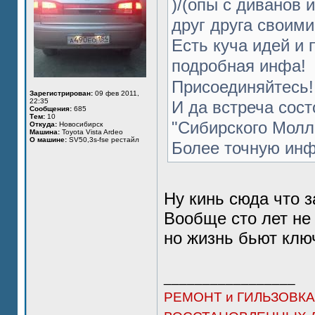
)/(опы с диванов 
друг друга своими
Есть куча идей и 
подробная инфа!
Присоединяйтесь!!
Зарегистрирован:
09 фев 2011,
22:35
И да встреча сост
Сообщения:
685
Тем:
10
"Сибирского Молл
Откуда:
Новосибирск
Машина:
Toyota Vista Ardeo
О машине:
SV50,3s-fse рестайл
Более точную инф
Ну кинь сюда что 
Вообще сто лет не
но жизнь бьют ключ
_________________
РЕМОНТ и ГИЛЬЗОВКА