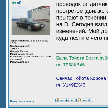
проводок от датчи
прогретом движке с
прыгают в течении
на D. Сегодня взял
изменений. Мой до
куда лезти с чего н
Зарегистрирован:
31 июл 2011,
17:00
Сообщения:
499
Тем:
47
_________________
Откуда:
Курган
Машина:
др. Toyota
О машине:
st190 ,4S-FЕ 1,8 L,1993
Была Тойота Виста sv30
г.в т.синий
Репутация:
126
г/н Т968КВ45
Сейчас Тойота Корона 
г/н У149ЕХ45
Вернуться к началу