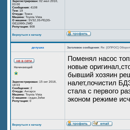
Зарегистрирован:
02 июл 2010,
03:00
Сообщения:
4108
Тем:
19
Откуда:
Томск
Машина:
Toyota Vista
О машине:
SV32,3S-FE(3S-
GE)1990г,2WD
Репутация:
908
Вернуться к началу
делушка
Заголовок сообщения:
Re: [ОПРОС] Оборот
Поменял насос топ
новые оригинал,ст
Начинающий
бывший хозяин реш
налет,почистил БД
Зарегистрирован:
15 окт 2016,
18:03
Сообщения:
2
стала с первого ра
Откуда:
Ангарск
Машина:
Toyota Vista
эконом режиме исч
О машине:
cедан,3sfse
Репутация:
0
Вернуться к началу