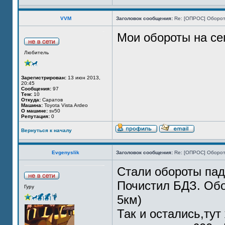
VVM
Заголовок сообщения:
Re: [ОПРОС] Оборот
Мои обороты на се
Любитель
Зарегистрирован:
13 июн 2013,
20:45
Сообщения:
97
Тем:
10
Откуда:
Саратов
Машина:
Toyota Vista Ardeo
О машине:
sv50
Репутация:
0
Вернуться к началу
Evgenyslik
Заголовок сообщения:
Re: [ОПРОС] Оборот
Стали обороты пад
Почистил БДЗ. Обо
Гуру
5км)
Так и остались,тут