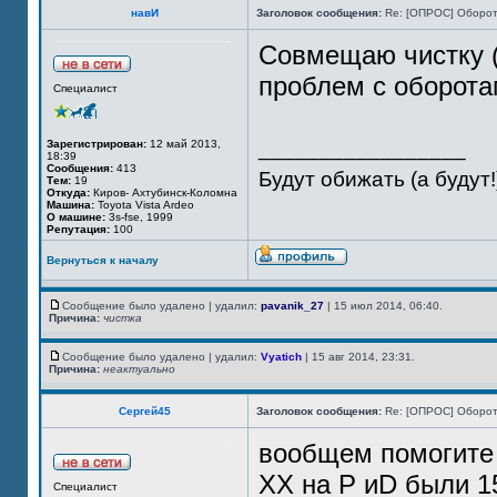
навИ
Заголовок сообщения:
Re: [ОПРОС] Оборот
Совмещаю чистку (
проблем с оборотам
Специалист
_________________
Зарегистрирован:
12 май 2013,
18:39
Сообщения:
413
Будут обижать (а будут!
Тем:
19
Откуда:
Киров- Ахтубинск-Коломна
Машина:
Toyota Vista Ardeo
О машине:
3s-fse, 1999
Репутация:
100
Вернуться к началу
Сообщение было удалено | удалил:
pavanik_27
| 15 июл 2014, 06:40.
Причина:
чистка
Сообщение было удалено | удалил:
Vyatich
| 15 авг 2014, 23:31.
Причина:
неактуально
Сергей45
Заголовок сообщения:
Re: [ОПРОС] Оборот
вообщем помогите 
ХХ на Р иD были 1
Специалист