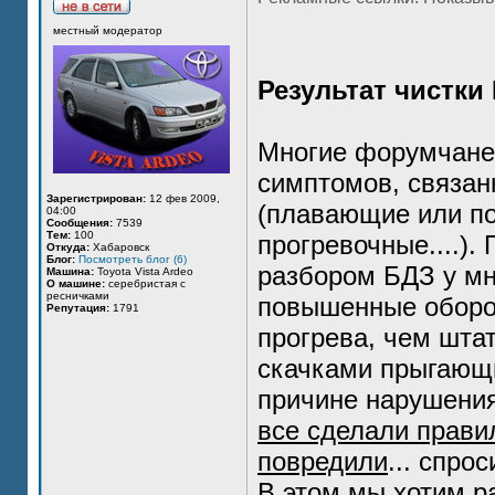
местный модератор
Результат чистки
Многие форумчане
симптомов, связан
Зарегистрирован:
12 фев 2009,
(плавающие или по
04:00
Сообщения:
7539
Тем:
100
прогревочные....).
Откуда:
Хабаровск
Блог:
Посмотреть блог (6)
разбором БДЗ у мн
Машина:
Toyota Vista Ardeo
О машине:
серебристая с
ресничками
повышенные оборо
Репутация:
1791
прогрева, чем шта
скачками прыгающи
причине нарушения
все сделали прави
повредили
... спро
В этом мы хотим р