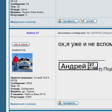
06:19
Сообщения:
51
Тем:
10
Откуда:
Чита
Машина:
Toyota Vista Ardeo
Репутация:
0
Вернуться к началу
Andrey 27
Заголовок сообщения:
Re: [ОПРОС] Оборот
ох,я уже и не всп
модератор
_________________
Под
Зарегистрирован:
14 май 2013,
08:08
Сообщения:
5602
Тем:
19
Откуда:
Хабаровск
Машина:
др. Toyota
О машине:
Тойота Виш 25 G
Репутация:
2395
Вернуться к началу