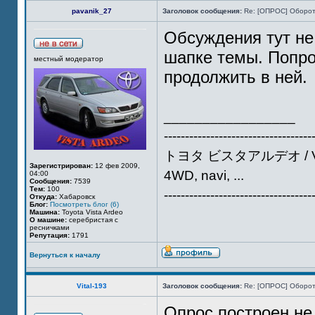
pavanik_27
Заголовок сообщения:
Re: [ОПРОС] Оборот
Обсуждения тут не 
шапке темы. Попро
местный модератор
продолжить в ней.
_________________
-----------------------------------
トヨタ ビスタアルデオ / VIST
Зарегистрирован:
12 фев 2009,
4WD, navi, ...
04:00
Сообщения:
7539
Тем:
100
-----------------------------------
Откуда:
Хабаровск
Блог:
Посмотреть блог (6)
Машина:
Toyota Vista Ardeo
О машине:
серебристая с
ресничками
Репутация:
1791
Вернуться к началу
Vital-193
Заголовок сообщения:
Re: [ОПРОС] Оборот
Опрос построен не