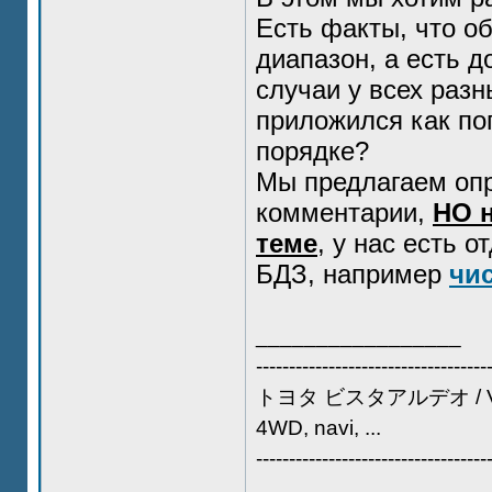
Есть факты, что о
диапазон, а есть д
случаи у всех раз
приложился как поп
порядке?
Мы предлагаем опр
комментарии,
НО н
теме
, у нас есть 
БДЗ, например
чи
_________________
-----------------------------------
トヨタ ビスタアルデオ / VIST
4WD, navi, ...
-----------------------------------