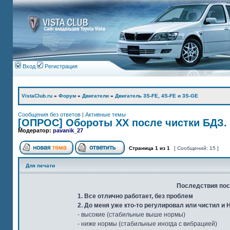
Вход
Регистрация
VistaClub.ru
»
Форум
»
Двигатели
»
Двигатель 3S-FE, 4S-FE и 3S-GE
Сообщения без ответов
|
Активные темы
[ОПРОС] Обороты ХХ после чистки БДЗ.
Модератор:
pavanik_27
Страница
1
из
1
[ Сообщений: 15 ]
Для печати
Последствия пос
1. Все отлично работает, без проблем
2. До меня уже кто-то регулировал или чистил 
- высокие (стабильные выше нормы)
- ниже нормы (стабильные иногда с вибрацией)