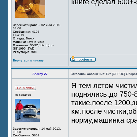
книге сделал 600+-
Зарегистрирован:
02 июл 2010,
03:00
Сообщения:
4108
Тем:
19
Откуда:
Томск
Машина:
Toyota Vista
О машине:
SV32,3S-FE(3S-
GE)1990г,2WD
Репутация:
908
Вернуться к началу
Andrey 27
Заголовок сообщения:
Re: [ОПРОС] Оборот
Я тем летом чисти
поднялись,до 750-
модератор
такие,после 1200,з
км.после чистки,о
норму,машинка сра
Зарегистрирован:
14 май 2013,
08:08
Сообщения:
5602