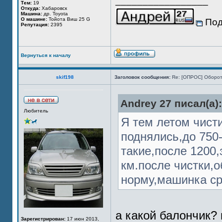
_________________
Тем:
19
Откуда:
Хабаровск
Машина:
др. Toyota
О машине:
Тойота Виш 25 G
Под
Репутация:
2395
Вернуться к началу
skif198
Заголовок сообщения:
Re: [ОПРОС] Оборот
Andrey 27 писал(а):
Любитель
Я тем летом чист
поднялись,до 750
такие,после 1200,
км.после чистки,
норму,машинка сра
а какой балончик?
Зарегистрирован:
17 июн 2013,