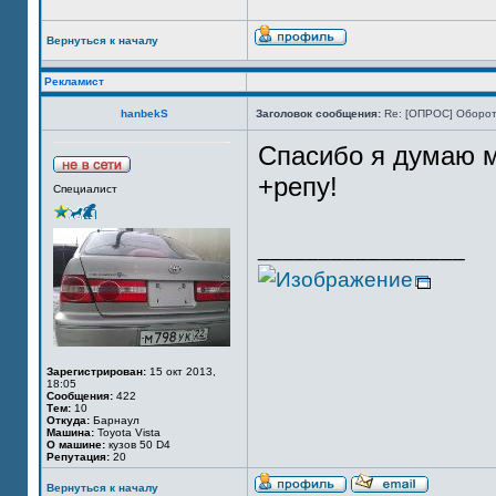
Вернуться к началу
Рекламист
hanbekS
Заголовок сообщения:
Re: [ОПРОС] Оборот
Спасибо я думаю м
+репу!
Специалист
_________________
Зарегистрирован:
15 окт 2013,
18:05
Сообщения:
422
Тем:
10
Откуда:
Барнаул
Машина:
Toyota Vista
О машине:
кузов 50 D4
Репутация:
20
Вернуться к началу