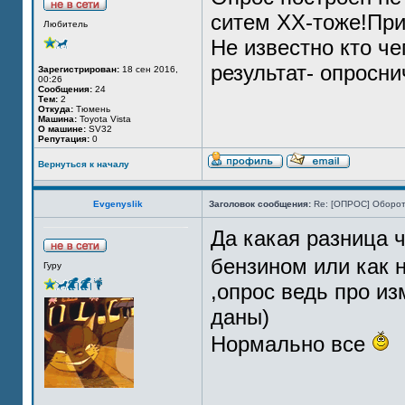
ситем ХХ-тоже!При
Любитель
Не известно кто ч
результат- опросни
Зарегистрирован:
18 сен 2016,
00:26
Сообщения:
24
Тем:
2
Откуда:
Тюмень
Машина:
Toyota Vista
О машине:
SV32
Репутация:
0
Вернуться к началу
Evgenyslik
Заголовок сообщения:
Re: [ОПРОС] Оборот
Да какая разница ч
бензином или как 
Гуру
,опрос ведь про из
даны)
Нормально все