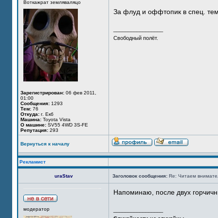
Воткажрат земляваляцо
За флуд и оффтопик в спец. тем
_________________
Свободный полёт.
Зарегистрирован:
06 фев 2011,
01:00
Сообщения:
1293
Тем:
76
Откуда:
г. Екб
Машина:
Toyota Vista
О машине:
SV55 4WD 3S-FE
Репутация:
293
Вернуться к началу
Рекламист
uraStav
Заголовок сообщения:
Re: Читаем внимател
Напоминаю, после двух горчични
модератор
_________________