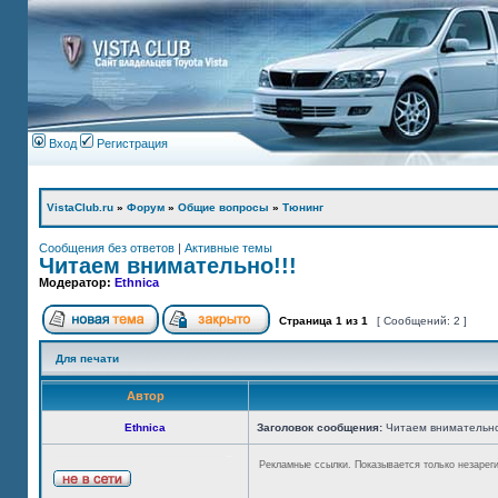
Вход
Регистрация
VistaClub.ru
»
Форум
»
Общие вопросы
»
Тюнинг
Сообщения без ответов
|
Активные темы
Читаем внимательно!!!
Модератор:
Ethnica
Страница
1
из
1
[ Сообщений: 2 ]
Для печати
Автор
Ethnica
Заголовок сообщения:
Читаем внимательно
Рекламные ссылки. Показывается только незарег