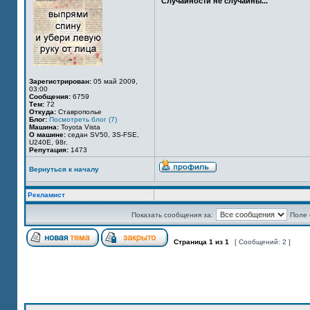
Случайности не случайны...
Зарегистрирован:
05 май 2009,
03:00
Сообщения:
6759
Тем:
72
Откуда:
Ставрополье
Блог:
Посмотреть блог (7)
Машина:
Toyota Vista
О машине:
седан SV50, 3S-FSE,
U240E, 98г.
Репутация:
1473
Вернуться к началу
Рекламист
Показать сообщения за:
Поле 
Страница
1
из
1
[ Сообщений: 2 ]