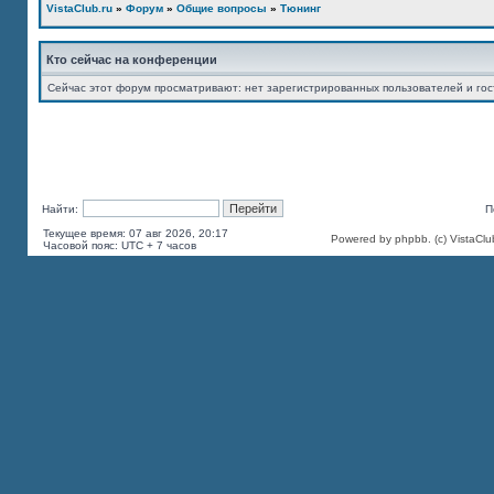
VistaClub.ru
»
Форум
»
Общие вопросы
»
Тюнинг
Кто сейчас на конференции
Сейчас этот форум просматривают: нет зарегистрированных пользователей и гос
Найти:
П
Текущее время: 07 авг 2026, 20:17
Powered by phpbb. (c) VistaClu
Часовой пояс: UTC + 7 часов