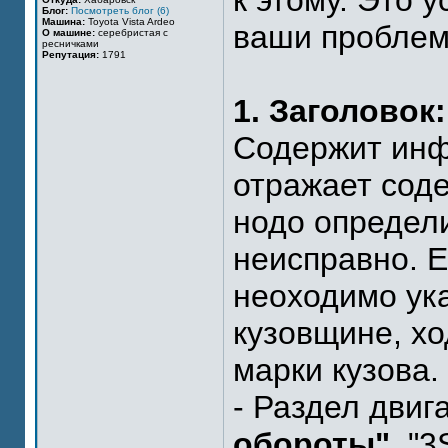
к этому. Это 
Блог:
Посмотреть блог (6)
Машина:
Toyota Vista Ardeo
ваши проблем
О машине:
серебристая с
ресничками
Репутация:
1791
1. Заголовок:
Содержит инф
отражает сод
нодо определи
неисправно. Е
неоходимо ука
кузовщине, хо
марки кузова.
- Раздел двиг
обороты"
, "