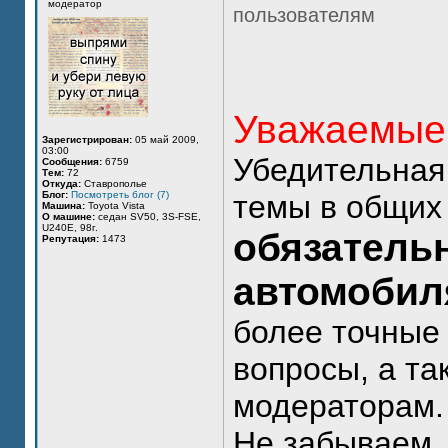
модератор
пользователям
Уважаемые 
Зарегистрирован:
05 май 2009,
03:00
Убедительная
Сообщения:
6759
Тем:
72
Откуда:
Ставрополье
Блог:
Посмотреть блог (7)
темы в общи
Машина:
Toyota Vista
О машине:
седан SV50, 3S-FSE,
U240E, 98г.
обязательн
Репутация:
1473
автомобил
более точные 
вопросы, а та
модераторам.
Не забываем, 