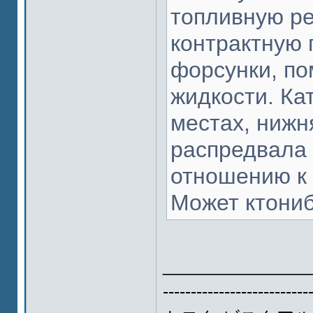
топливную ре
контрактную 
форсунки, п
жидкости. Ка
местах, нижн
распредвала 
отношению к 
Может ктониб
_______________
--------------------------