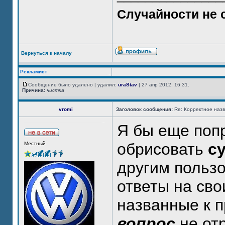
Случайности не 
Вернуться к началу
Рекламист
Сообщение было удалено | удалил:
uraStav
| 27 апр 2012, 16:31.
Причина:
чистка
vromi
Заголовок сообщения:
Re: Корректное наз
Я бы еще поп
обрисовать
с
Местный
другим польз
ответы на сво
названные к 
вопрос
не от