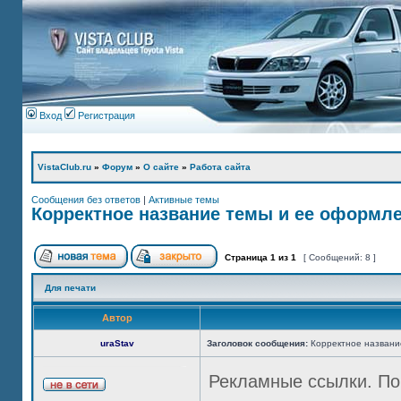
Вход
Регистрация
VistaClub.ru
»
Форум
»
О сайте
»
Работа сайта
Сообщения без ответов
|
Активные темы
Корректное название темы и ее оформле
Страница
1
из
1
[ Сообщений: 8 ]
Для печати
Автор
uraStav
Заголовок сообщения:
Корректное названи
Рекламные ссылки. По