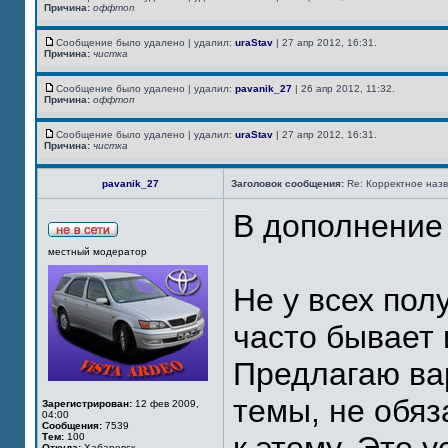
Причина:
оффтоп
Сообщение было удалено | удалил:
uraStav
| 27 апр 2012, 16:31.
Причина:
чистка
Сообщение было удалено | удалил:
pavanik_27
| 26 апр 2012, 11:32.
Причина:
оффтоп
Сообщение было удалено | удалил:
uraStav
| 27 апр 2012, 16:31.
Причина:
чистка
pavanik_27
Заголовок сообщения:
Re: Корректное наз
В дополнение
местный модератор
Не у всех пол
часто бывает и
Предлагаю ва
темы, не обяз
Зарегистрирован:
12 фев 2009,
04:00
Сообщения:
7539
Тем:
100
Откуда:
Хабаровск