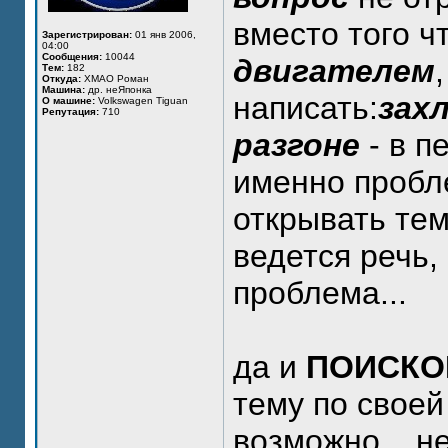
вместо того ч
Зарегистрирован:
01 янв 2006,
04:00
Сообщения:
10044
двигателем
Тем:
182
Откуда:
ХМАО Роман
Машина:
др. неЯпонка
написать:
зах
О машине:
Volkswagen Tiguan
Репутация:
710
разгоне
- в п
именно пробл
открывать тем
ведется речь,
проблема...
да и
ПОИСК
тему по свое
возможно... н