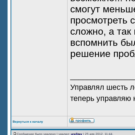
смогут меньше
просмотреть 
сложно, а так
вспомнить бы
решение пробл
_______________
Управлял шесть л
теперь управляю 
Вернуться к началу
Сообщение было удалено | удалил:
uraStav
| 25 апр 2012, 11:44.