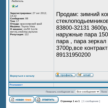
Любитель
Продам: зимний ко
Зарегистрирован:
27 окт 2012,
14:22
Сообщения:
88
стеклоподьемников
Тем:
17
Откуда:
красноярский край
83800-32131 3600р
Машина:
Toyota Vista
О машине:
zzv50 1zz-fe
метла,спойлер,мультик
наружные пара 150
Репутация:
112
пара , пара зеркал
3700р,все контрак
89131950200
Вернуться к началу
Рекламист
Показать сообщения за:
Поле 
Страница
1
из
1
[ 1 сообщение ]