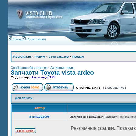
Вход
Регистрация
VistaClub.ru
»
Форум
»
Стол заказов
»
Продам
Сообщения без ответов
|
Активные темы
Запчасти Toyota vista ardeo
Модератор:
Александр171
Страница
1
из
1
[ 1 сообщение ]
Для печати
Автор
boris1983605
Заголовок сообщения:
Запчасти Toyota vist
Рекламные ссылки. Показыв