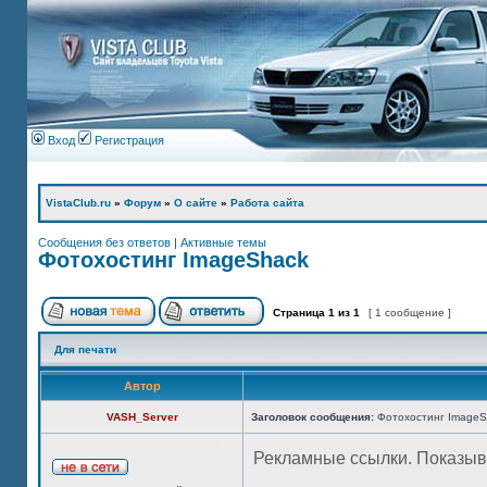
Вход
Регистрация
VistaClub.ru
»
Форум
»
О сайте
»
Работа сайта
Сообщения без ответов
|
Активные темы
Фотохостинг ImageShack
Страница
1
из
1
[ 1 сообщение ]
Для печати
Автор
VASH_Server
Заголовок сообщения:
Фотохостинг ImageS
Рекламные ссылки. Показыв