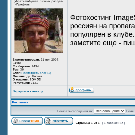
убрать бабушек: Личный раздел-
>Профиль
Фотохостинг Image
россиян на пропага
популярен в клубе
заметите еще - пи
Зарегистрирован:
21 ноя 2007,
04:00
Сообщения:
1434
Тем:
36
Блог:
Посмотреть блог (1)
Машина:
др. Японка
О машине:
SGV 5D
Репутация:
2121
Вернуться к началу
Рекламист
Показать сообщения за:
Поле 
Страница
1
из
1
[ 1 сообщение ]