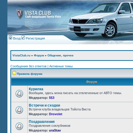
Вход
Регистрация
VistaClub.ru
»
Форум
»
Общение, прочее
Сообщения без ответов
|
Активные темы
Правила форума
Форум
Курилка
Вообщим, здесь мона писать на отвлеченные от АВТО темы.
Модератор:
553
Встречи и сходки
Встречи клуба владельцев Тойота Виста
Модератор:
Drovolet
Поздравления
Поздравления соклубников
Модератор:
uraStav