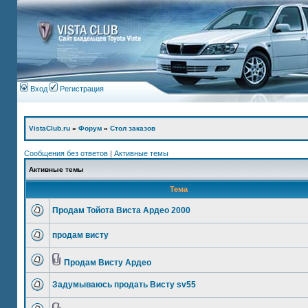
Вход
Регистрация
VistaClub.ru
»
Форум
»
Стол заказов
Сообщения без ответов
|
Активные темы
Активные темы
Тема
Продам Тойота Виста Ардео 2000
продам висту
Продам Висту Ардео
Задумываюсь продать Висту sv55