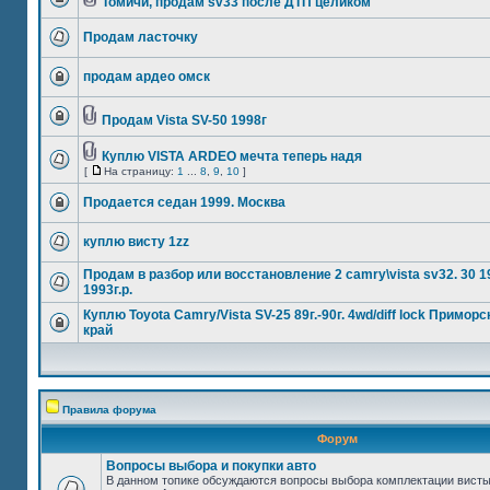
Томичи, продам sv33 после ДТП целиком
Продам ласточку
продам ардео омск
Продам Vista SV-50 1998г
Куплю VISTA ARDEO мечта теперь надя
[
На страницу:
1
...
8
,
9
,
10
]
Продается седан 1999. Москва
куплю висту 1zz
Продам в разбор или восстановление 2 camry\vista sv32. 30 1
1993г.р.
Куплю Toyota Camry/Vista SV-25 89г.-90г. 4wd/diff lock Приморс
край
Правила форума
Форум
Вопросы выбора и покупки авто
В данном топике обсуждаются вопросы выбора комплектации висты,