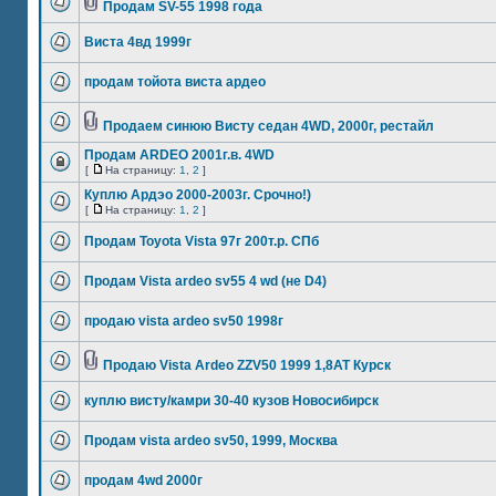
Продам SV-55 1998 года
Виста 4вд 1999г
продам тойота виста ардео
Продаем синюю Висту седан 4WD, 2000г, рестайл
Продам ARDEO 2001г.в. 4WD
[
На страницу:
1
,
2
]
Куплю Ардэо 2000-2003г. Срочно!)
[
На страницу:
1
,
2
]
Продам Toyota Vista 97г 200т.р. СПб
Продам Vista ardeo sv55 4 wd (не D4)
продаю vista ardeo sv50 1998г
Продаю Vista Ardeo ZZV50 1999 1,8AT Курск
куплю висту/камри 30-40 кузов Новосибирск
Продам vista ardeo sv50, 1999, Москва
продам 4wd 2000г