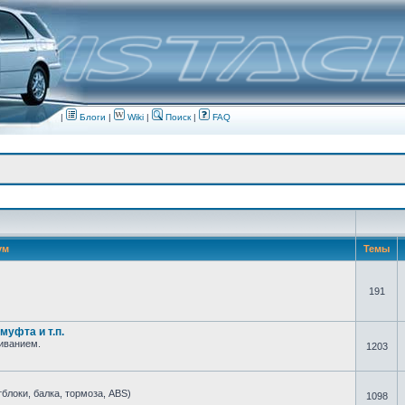
|
Блоги
|
Wiki
|
Поиск
|
FAQ
ум
Темы
191
муфта и т.п.
живанием.
1203
блоки, балка, тормоза, ABS)
1098