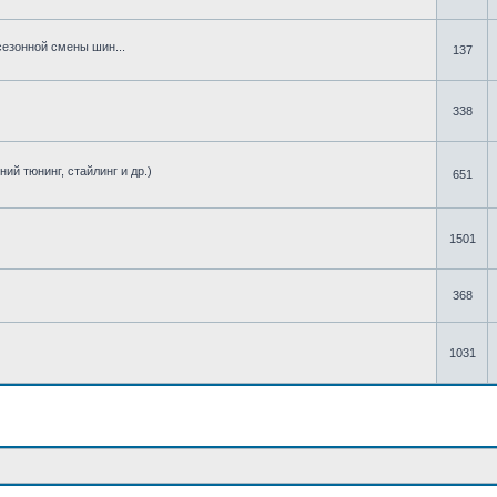
сезонной смены шин...
137
338
ий тюнинг, стайлинг и др.)
651
1501
368
1031