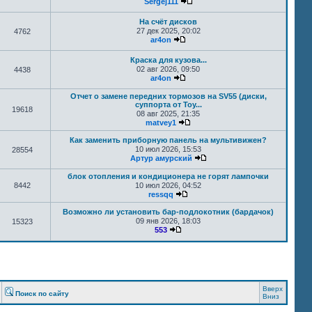
Sergej111
На счёт дисков
27 дек 2025, 20:02
4762
ar4on
Краска для кузова...
02 авг 2026, 09:50
4438
ar4on
Отчет о замене передних тормозов на SV55 (диски,
суппорта от Toy...
19618
08 авг 2025, 21:35
matvey1
Как заменить приборную панель на мультивижен?
10 июл 2026, 15:53
28554
Артур амурский
блок отопления и кондиционера не горят лампочки
8442
10 июл 2026, 04:52
ressqq
Возможно ли установить бар-подлокотник (бардачок)
09 янв 2026, 18:03
15323
553
Вверх
Поиск по сайту
Вниз