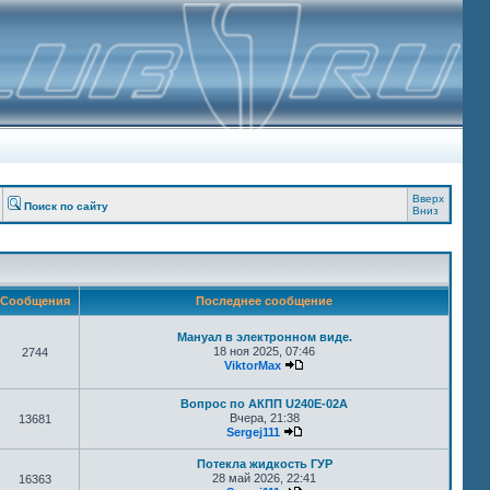
Вверх
Поиск по сайту
Вниз
Сообщения
Последнее сообщение
Мануал в электронном виде.
18 ноя 2025, 07:46
2744
ViktorMax
Вопрос по АКПП U240E-02A
Вчера, 21:38
13681
Sergej111
Потекла жидкость ГУР
28 май 2026, 22:41
16363