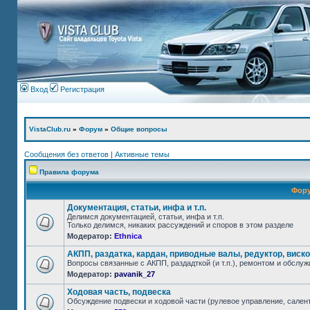
Вход
Регистрация
VistaClub.ru
»
Форум
»
Общие вопросы
Сообщения без ответов
|
Активные темы
Правила форума
Фор
Документация, статьи, инфа и т.п.
Делимся документацией, статьи, инфа и т.п.
Только делимся, никаких рассуждений и споров в этом разделе
Модератор:
Ethnica
АКПП, раздатка, кардан, приводные валы, редуктор, виско
Вопросы связанные с АКПП, раздадткой (и т.п.), ремонтом и обслу
Модератор:
pavanik_27
Ходовая часть, подвеска
Обсуждение подвески и ходовой части (рулевое управление, салент