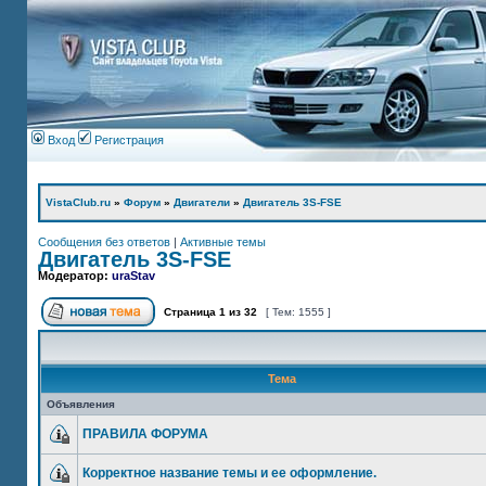
Вход
Регистрация
VistaClub.ru
»
Форум
»
Двигатели
»
Двигатель 3S-FSE
Сообщения без ответов
|
Активные темы
Двигатель 3S-FSE
Модератор:
uraStav
Страница
1
из
32
[ Тем: 1555 ]
Тема
Объявления
ПРАВИЛА ФОРУМА
Корректное название темы и ее оформление.