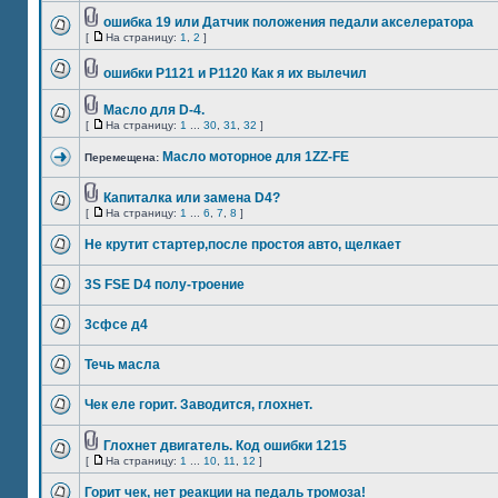
ошибка 19 или Датчик положения педали акселератора
[
На страницу:
1
,
2
]
ошибки P1121 и P1120 Как я их вылечил
Масло для D-4.
[
На страницу:
1
...
30
,
31
,
32
]
Масло моторное для 1ZZ-FE
Перемещена:
Капиталка или замена D4?
[
На страницу:
1
...
6
,
7
,
8
]
Не крутит стартер,после простоя авто, щелкает
3S FSE D4 полу-троение
3сфсе д4
Течь масла
Чек еле горит. Заводится, глохнет.
Глохнет двигатель. Код ошибки 1215
[
На страницу:
1
...
10
,
11
,
12
]
Горит чек, нет реакции на педаль тромоза!