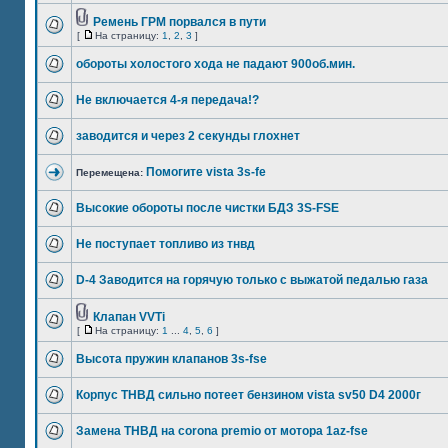
Ремень ГРМ порвался в пути
[
На страницу:
1
,
2
,
3
]
обороты холостого хода не падают 900об.мин.
Не включается 4-я передача!?
заводится и через 2 секунды глохнет
Помогите vista 3s-fe
Перемещена:
Высокие обороты после чистки БДЗ 3S-FSE
Не поступает топливо из тнвд
D-4 Заводится на горячую только с выжатой педалью газа
Клапан VVTi
[
На страницу:
1
...
4
,
5
,
6
]
Высота пружин клапанов 3s-fse
Корпус ТНВД сильно потеет бензином vista sv50 D4 2000г
Замена ТНВД на corona premio от мотора 1az-fse