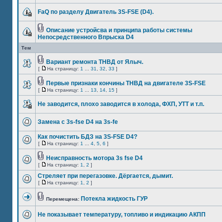
FaQ по разделу Двигатель 3S-FSE (D4).
Описание устройсва и принципа работы системы
Непосредственного Впрыска D4
Тем
Вариант ремонта ТНВД от Ялыч.
[
На страницу:
1
...
31
,
32
,
33
]
Пeрвыe признaки кончины ТНВД нa двигaтeлe 3S-FSE
[
На страницу:
1
...
13
,
14
,
15
]
Не заводится, плохо заводится в холода, ФХП, УТТ и т.п.
Замена с 3s-fse D4 на 3s-fe
Как почистить БДЗ на 3S-FSE D4?
[
На страницу:
1
...
4
,
5
,
6
]
Неисправность мотора 3s fse D4
[
На страницу:
1
,
2
]
Стреляет при перегазовке. Дёргается, дымит.
[
На страницу:
1
,
2
]
Потекла жидкость ГУР
Перемещена:
Не показывает температуру, топливо и индикацию АКПП