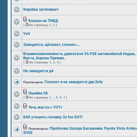
Коробка затягивает
Клапан на ТНВД
[
На страницу:
1
,
2
]
Vvti
Заводится, щёлкает, глохнет....
Взаимозаменяемость двигателя 3S-FSE автомобилей Надиа,
Виста, Корона Премио.
[
На страницу:
1
,
2
,
3
]
Не заводится д4
Глохнет и не заводится двс3sfe
Перемещена:
Ошибка 58
[
На страницу:
1
...
5
,
6
,
7
]
Течь масла с VVT-i
КАК утешить головку 3s fse D4?!
Проблема Зазора Багажника Toyota Vista Ardeo
Перемещена:
SV50