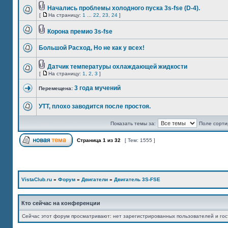
Начались проблемы холодного пуска 3s-fse (D-4).
[
На страницу:
1
...
22
,
23
,
24
]
Корона премио 3s-fse
Большой Расход, Но не как у всех!
Датчик температуры охлаждающей жидкости
[
На страницу:
1
,
2
,
3
]
3 года мучений
Перемещена:
УТТ, плохо заводится после простоя.
Показать темы за:
Поле сорти
Страница
1
из
32
[ Тем: 1555 ]
VistaClub.ru
»
Форум
»
Двигатели
»
Двигатель 3S-FSE
Кто сейчас на конференции
Сейчас этот форум просматривают: нет зарегистрированных пользователей и гос