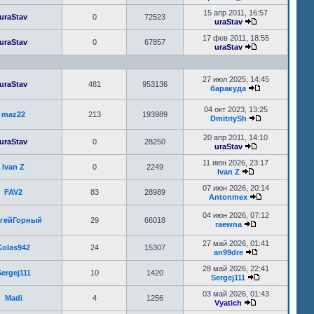
15 апр 2011, 16:57
uraStav
0
72523
uraStav
17 фев 2011, 18:55
uraStav
0
67857
uraStav
27 июл 2025, 14:45
uraStav
481
953136
баракуда
04 окт 2023, 13:25
maz22
213
193989
DmitriySh
20 апр 2011, 14:10
uraStav
0
28250
uraStav
11 июн 2026, 23:17
Ivan Z
0
2249
Ivan Z
07 июн 2026, 20:14
FAV2
83
28989
Antonmex
04 июн 2026, 07:12
гейГорный
29
66018
raewna
27 май 2026, 01:41
Kolas942
24
15307
an99dre
28 май 2026, 22:41
ergej111
10
1420
Sergej111
03 май 2026, 01:43
Madi
4
1256
Vyatich