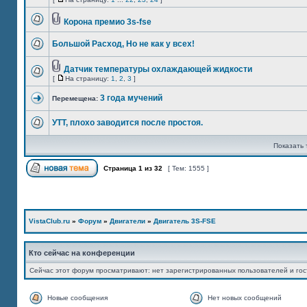
Корона премио 3s-fse
Большой Расход, Но не как у всех!
Датчик температуры охлаждающей жидкости
[
На страницу:
1
,
2
,
3
]
3 года мучений
Перемещена:
УТТ, плохо заводится после простоя.
Показать 
Страница
1
из
32
[ Тем: 1555 ]
VistaClub.ru
»
Форум
»
Двигатели
»
Двигатель 3S-FSE
Кто сейчас на конференции
Сейчас этот форум просматривают: нет зарегистрированных пользователей и гос
Новые сообщения
Нет новых сообщений