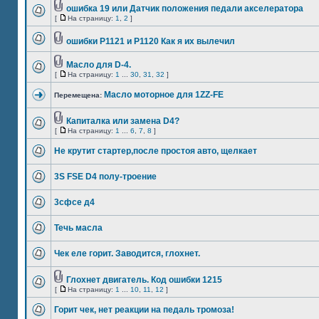
ошибка 19 или Датчик положения педали акселератора
[
На страницу:
1
,
2
]
ошибки P1121 и P1120 Как я их вылечил
Масло для D-4.
[
На страницу:
1
...
30
,
31
,
32
]
Масло моторное для 1ZZ-FE
Перемещена:
Капиталка или замена D4?
[
На страницу:
1
...
6
,
7
,
8
]
Не крутит стартер,после простоя авто, щелкает
3S FSE D4 полу-троение
3сфсе д4
Течь масла
Чек еле горит. Заводится, глохнет.
Глохнет двигатель. Код ошибки 1215
[
На страницу:
1
...
10
,
11
,
12
]
Горит чек, нет реакции на педаль тромоза!