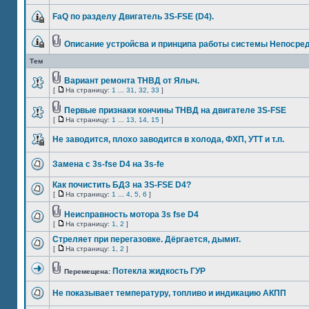
FaQ по разделу Двигатель 3S-FSE (D4).
Описание устройсва и принципа работы системы Непосре
Тем
Вариант ремонта ТНВД от Ялыч.
[
На страницу:
1
...
31
,
32
,
33
]
Пeрвыe признaки кончины ТНВД нa двигaтeлe 3S-FSE
[
На страницу:
1
...
13
,
14
,
15
]
Не заводится, плохо заводится в холода, ФХП, УТТ и т.п.
Замена с 3s-fse D4 на 3s-fe
Как почистить БДЗ на 3S-FSE D4?
[
На страницу:
1
...
4
,
5
,
6
]
Неисправность мотора 3s fse D4
[
На страницу:
1
,
2
]
Стреляет при перегазовке. Дёргается, дымит.
[
На страницу:
1
,
2
]
Потекла жидкость ГУР
Перемещена:
Не показывает температуру, топливо и индикацию АКПП