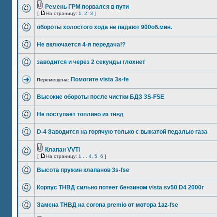
Ремень ГРМ порвался в пути
[
На страницу:
1
,
2
,
3
]
обороты холостого хода не падают 900об.мин.
Не включается 4-я передача!?
заводится и через 2 секунды глохнет
Помогите vista 3s-fe
Перемещена:
Высокие обороты после чистки БДЗ 3S-FSE
Не поступает топливо из тнвд
D-4 Заводится на горячую только с выжатой педалью газа
Клапан VVTi
[
На страницу:
1
...
4
,
5
,
6
]
Высота пружин клапанов 3s-fse
Корпус ТНВД сильно потеет бензином vista sv50 D4 2000г
Замена ТНВД на corona premio от мотора 1az-fse