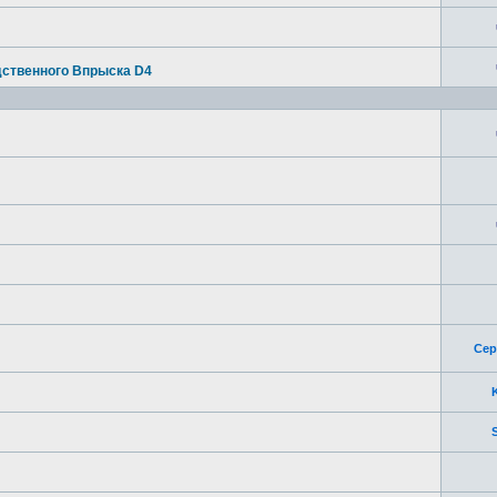
дственного Впрыска D4
Сер
S