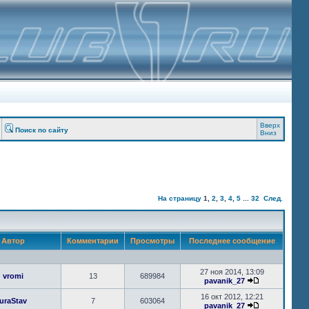
Вверх
Поиск по сайту
Вниз
На страницу
1
,
2
,
3
,
4
,
5
...
32
След.
Автор
Комментарии
Просмотры
Последнее сообщение
27 ноя 2014, 13:09
vromi
13
689984
pavanik_27
16 окт 2012, 12:21
uraStav
7
603064
pavanik_27