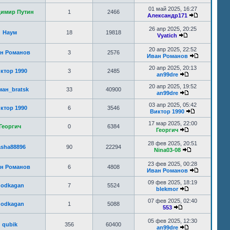
01 май 2025, 16:27
имир Путин
1
2466
Александр171
26 апр 2025, 20:25
Наум
18
19818
Vyatich
20 апр 2025, 22:52
н Романов
3
2576
Иван Романов
20 апр 2025, 20:13
ктор 1990
3
2485
an99dre
20 апр 2025, 19:52
ман_bratsk
33
40900
an99dre
03 апр 2025, 05:42
ктор 1990
6
3546
Виктор 1990
17 мар 2025, 22:00
Георгич
0
6384
Георгич
28 фев 2025, 20:51
asha88896
90
22294
Nina03-08
23 фев 2025, 00:28
н Романов
6
4808
Иван Романов
09 фев 2025, 18:19
odkagan
7
5524
blekmor
07 фев 2025, 02:40
odkagan
1
5088
553
05 фев 2025, 12:30
qubik
356
60400
an99dre