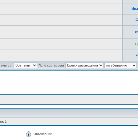
Ива
G
k
B
o
темы за:
Поле сортировки
ти: 1
Объявление