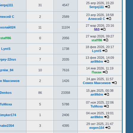
25 апр 2026, 15:20
ergej111
31
4547
Sergej111
23 апр 2026, 18:58
лексей C
2
2589
Алексей C
27 мар 2026, 23:16
колай024
11
11104
553
27 мар 2026, 09:27
staff86
0
2056
staff86
18 фев 2026, 20:17
LyntS
2
1738
LyntS
13 фев 2026, 14:09
rgey-22rus
7
2035
an99dre
14 янв 2026, 11:19
ртём_84
10
7616
Пахан
24 дек 2025, 11:57
н Максимов
2
1426
Семен Максимов
15 дек 2025, 00:38
Denkos
86
23358
an99dre
07 ноя 2025, 22:06
TuMoxa
5
5788
TuMoxa
04 ноя 2025, 19:01
timyker174
1
2406
an99dre
29 окт 2025, 21:47
nake2354
3
4395
evgen154