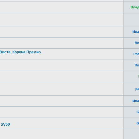
Влад
Ива
Ви
Виста, Корона Премио.
Ро
Ви
p
Ива
G
G
 SV50