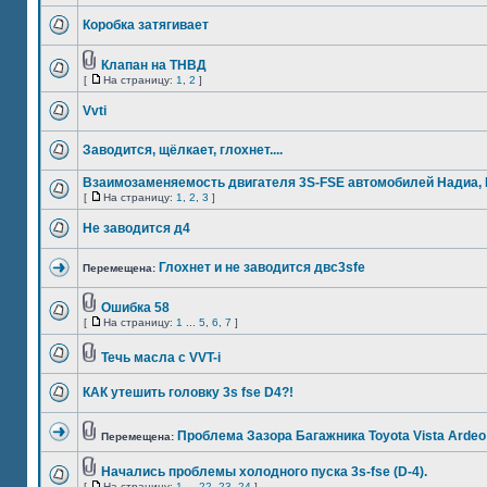
Коробка затягивает
Клапан на ТНВД
[
На страницу:
1
,
2
]
Vvti
Заводится, щёлкает, глохнет....
Взаимозаменяемость двигателя 3S-FSE автомобилей Надиа, 
[
На страницу:
1
,
2
,
3
]
Не заводится д4
Глохнет и не заводится двс3sfe
Перемещена:
Ошибка 58
[
На страницу:
1
...
5
,
6
,
7
]
Течь масла с VVT-i
КАК утешить головку 3s fse D4?!
Проблема Зазора Багажника Toyota Vista Ardeo
Перемещена:
Начались проблемы холодного пуска 3s-fse (D-4).
[
На страницу:
1
...
22
,
23
,
24
]