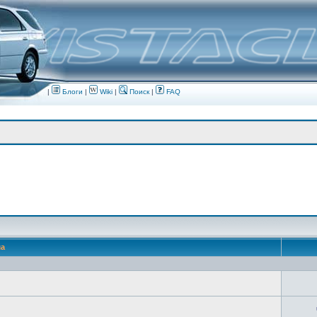
|
Блоги
|
Wiki
|
Поиск
|
FAQ
ма