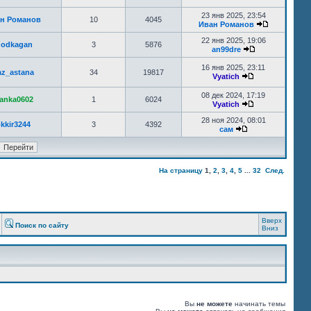
23 янв 2025, 23:54
н Романов
10
4045
Иван Романов
22 янв 2025, 19:06
odkagan
3
5876
an99dre
16 янв 2025, 23:11
az_astana
34
19817
Vyatich
08 дек 2024, 17:19
anka0602
1
6024
Vyatich
28 ноя 2024, 08:01
kkir3244
3
4392
сам
На страницу
1
,
2
,
3
,
4
,
5
...
32
След.
Вверх
Поиск по сайту
Вниз
Вы
не можете
начинать темы