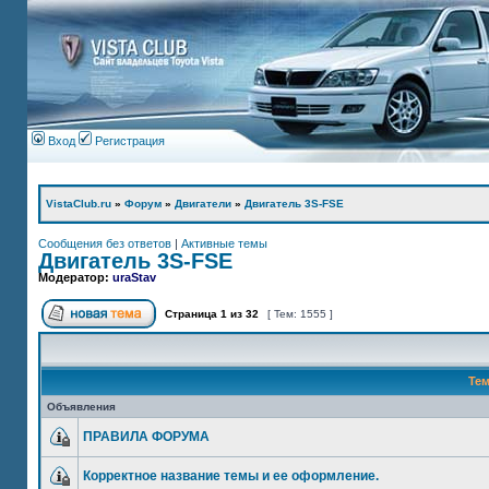
Вход
Регистрация
VistaClub.ru
»
Форум
»
Двигатели
»
Двигатель 3S-FSE
Сообщения без ответов
|
Активные темы
Двигатель 3S-FSE
Модератор:
uraStav
Страница
1
из
32
[ Тем: 1555 ]
Те
Объявления
ПРАВИЛА ФОРУМА
Корректное название темы и ее оформление.