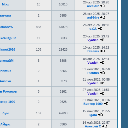
26 окт 2025, 20:28
Mixx
15
10815
an99dre
26 окт 2025, 20:27
raewna
2
3988
an99dre
26 окт 2025, 19:35
DemonYA
468
67878
ga1k
23 окт 2025, 23:42
ксандр ЗК
11
5033
Vyatich
10 окт 2025, 14:22
lamut2016
105
29426
Dreams
08 авг 2025, 12:31
вгенийМ
3
3808
Vyatich
31 июл 2025, 09:50
Plentus
2
3266
Plentus
31 июл 2025, 00:58
Антохн
1
3373
Vyatich
27 июн 2025, 11:51
н Романов
5
3162
Vyatich
31 май 2025, 00:16
ктор 1990
2
2628
Виктор 1990
15 май 2025, 23:55
бум
167
42693
igara
14 май 2025, 22:57
АЙдос
2
3360
Алексей C