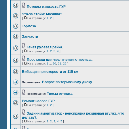
Потекла жидкость ГУР
Что-за стойки Masuma?
[
На страницу:
1
,
2
]
Тормоза
Запчасти
Течёт рулевая рейка.
[
На страницу:
1
,
2
,
3
,
4
]
Проставки для увеличения клиренса..
[
На страницу:
1
...
20
,
21
,
22
]
Вибрация при скорости от 115 км
Вопрос по тормозному диску
Перемещена:
Тросы ручника
Перемещена:
Ремонт насоса ГУР...
[
На страницу:
1
,
2
]
Задний амортизатор - неисправна резиновая втулка, что
делать?.
[
На страницу:
1
,
2
,
3
,
4
,
5
]