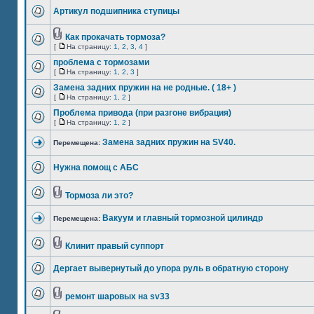
Артикул подшипника ступицы
Как прокачать тормоза?
[
На страницу:
1
,
2
,
3
,
4
]
проблема с тормозами
[
На страницу:
1
,
2
,
3
]
Замена задних пружин на не родные. ( 18+ )
[
На страницу:
1
,
2
]
Проблема привода (при разгоне вибрация)
[
На страницу:
1
,
2
]
Замена задних пружин на SV40.
Перемещена:
Нужна помощ с АБС
Тормоза ли это?
Вакуум и главный тормозной цилиндр
Перемещена:
Клинит правый суппорт
Дергает вывернутый до упора руль в обратную сторону
ремонт шаровых на sv33