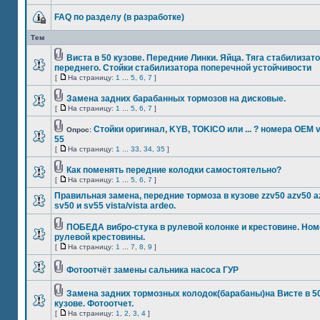
FAQ по разделу (в разработке)
Тем
Виста в 50 кузове. Передние Линки. Яйца. Тяга стабилизат
переднего. Стойки стабилизатора поперечной устойчивости
[
На страницу:
1
...
5
,
6
,
7
]
Замена задних барабанных тормозов на дисковые.
[
На страницу:
1
...
5
,
6
,
7
]
Стойки оригинал, KYB, TOKICO или ... ? номера ОЕМ 
Опрос:
55
[
На страницу:
1
...
33
,
34
,
35
]
Как поменять передние колодки самостоятельно?
[
На страницу:
1
...
5
,
6
,
7
]
Правильная замена, передние тормоза в кузове zzv50 azv50 a
sv50 и sv55 vista/vista ardeo.
ПОБЕДА вибро-стука в рулевой колонке и крестовине. Ном
рулевой крестовины.
[
На страницу:
1
...
7
,
8
,
9
]
Фотоотчёт замены сальника насоса ГУР
Замена задних тормозных колодок(барабаны)на Висте в 5
кузове. Фотоотчет.
[
На страницу:
1
,
2
,
3
,
4
]