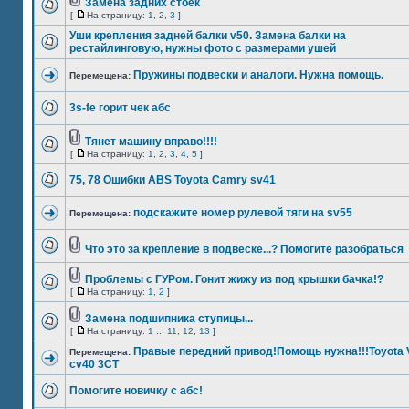
Замена задних стоек
[
На страницу:
1
,
2
,
3
]
Уши крепления задней балки v50. Замена балки на
рестайлинговую, нужны фото с размерами ушей
Пружины подвески и аналоги. Нужна помощь.
Перемещена:
3s-fe горит чек абс
Тянет машину вправо!!!!
[
На страницу:
1
,
2
,
3
,
4
,
5
]
75, 78 Ошибки ABS Toyota Camry sv41
подскажите номер рулевой тяги на sv55
Перемещена:
Что это за крепление в подвеске...? Помогите разобраться
Проблемы с ГУРом. Гонит жижу из под крышки бачка!?
[
На страницу:
1
,
2
]
Замена подшипника ступицы...
[
На страницу:
1
...
11
,
12
,
13
]
Правые передний привод!Помощь нужна!!!Toyota V
Перемещена:
cv40 3CT
Помогите новичку с абс!