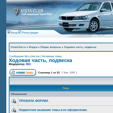
Вход
Регистрация
VistaClub.ru
»
Форум
»
Общие вопросы
»
Ходовая часть, подвеска
Сообщения без ответов
|
Активные темы
Ходовая часть, подвеска
Модератор:
553
Страница
1
из
22
[ Тем: 1097 ]
Тема
Объявления
ПРАВИЛА ФОРУМА
Корректное название темы и ее оформление.