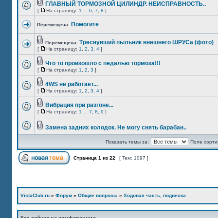
ГЛАВНЫЙ ТОРМОЗНОЙ ЦИЛИНДР. НЕИСПРАВНОСТЬ..
[
На страницу:
1
...
6
,
7
,
8
]
Помогите
Перемещена:
Треснувший пыльник внешнего ШРУСа (фото)
Перемещена:
[
На страницу:
1
,
2
,
3
,
4
]
Что то произошло с педалью тормоза!!!
[
На страницу:
1
,
2
,
3
]
4WS не работает...
[
На страницу:
1
,
2
,
3
,
4
]
Вибрация при разгоне...
[
На страницу:
1
...
7
,
8
,
9
]
Замена задних колодок. Не могу снять барабан..
Показать темы за:
Поле сорти
Страница
1
из
22
[ Тем: 1097 ]
VistaClub.ru
»
Форум
»
Общие вопросы
»
Ходовая часть, подвеска