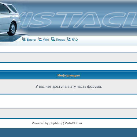
|
Блоги
|
Wiki
|
Поиск
|
FAQ
Информация
У вас нет доступа в эту часть форума.
Powered by phpbb. (c) VistaClub.ru.