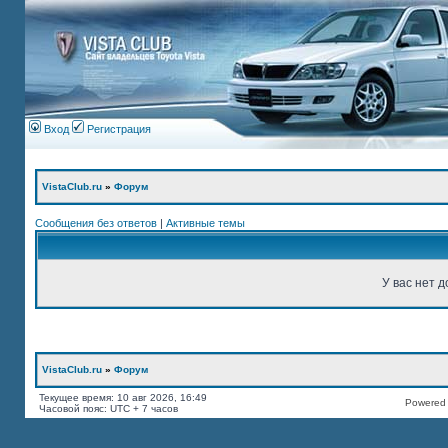
Вход
Регистрация
VistaClub.ru
»
Форум
Сообщения без ответов
|
Активные темы
У вас нет д
VistaClub.ru
»
Форум
Текущее время: 10 авг 2026, 16:49
Powered b
Часовой пояс: UTC + 7 часов