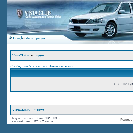
Вход
Регистрация
VistaClub.ru
»
Форум
Сообщения без ответов
|
Активные темы
У вас нет д
VistaClub.ru
»
Форум
Текущее время: 06 авг 2026, 09:33
Powered b
Часовой пояс: UTC + 7 часов