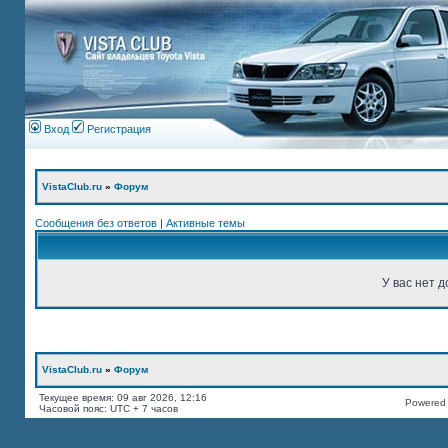
Вход
Регистрация
VistaClub.ru
»
Форум
Сообщения без ответов
|
Активные темы
У вас нет д
VistaClub.ru
»
Форум
Текущее время: 09 авг 2026, 12:16
Powered b
Часовой пояс: UTC + 7 часов