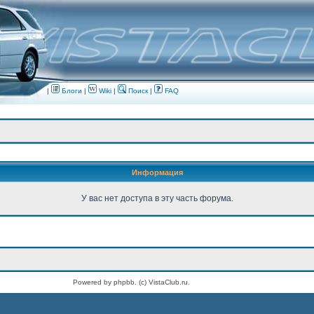
|
Блоги
|
Wiki
|
Поиск
|
FAQ
Информация
У вас нет доступа в эту часть форума.
Powered by phpbb. (c) VistaClub.ru.