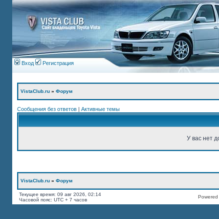
Вход
Регистрация
VistaClub.ru
»
Форум
Сообщения без ответов
|
Активные темы
У вас нет д
VistaClub.ru
»
Форум
Текущее время: 09 авг 2026, 02:14
Powered b
Часовой пояс: UTC + 7 часов