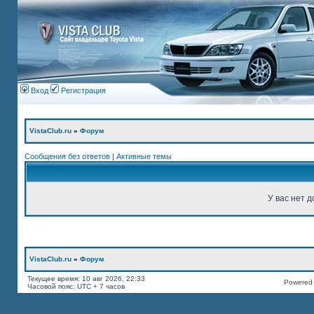
Вход
Регистрация
VistaClub.ru
»
Форум
Сообщения без ответов
|
Активные темы
У вас нет д
VistaClub.ru
»
Форум
Текущее время: 10 авг 2026, 22:33
Powered b
Часовой пояс: UTC + 7 часов