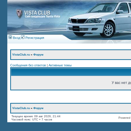
Вход
Регистрация
VistaClub.ru
»
Форум
Сообщения без ответов
|
Активные темы
У вас нет д
VistaClub.ru
»
Форум
Текущее время: 09 авг 2026, 21:44
Powered b
Часовой пояс: UTC + 7 часов