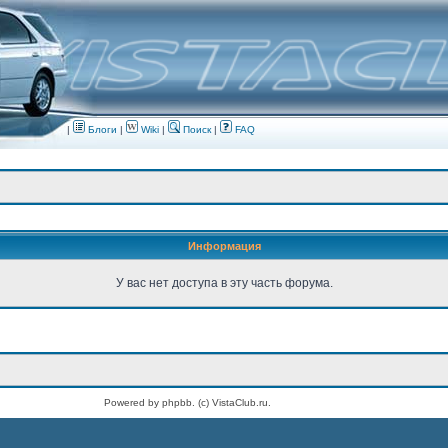
|
Блоги
|
Wiki
|
Поиск
|
FAQ
Информация
У вас нет доступа в эту часть форума.
Powered by phpbb. (c) VistaClub.ru.