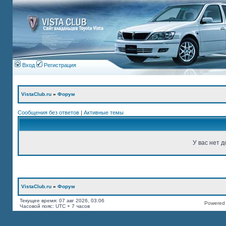
Вход
Регистрация
VistaClub.ru
»
Форум
Сообщения без ответов
|
Активные темы
У вас нет д
VistaClub.ru
»
Форум
Текущее время: 07 авг 2026, 03:06
Powered b
Часовой пояс: UTC + 7 часов