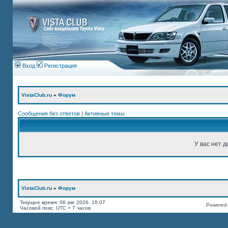
Вход
Регистрация
VistaClub.ru
»
Форум
Сообщения без ответов
|
Активные темы
У вас нет д
VistaClub.ru
»
Форум
Текущее время: 08 авг 2026, 16:07
Powered b
Часовой пояс: UTC + 7 часов