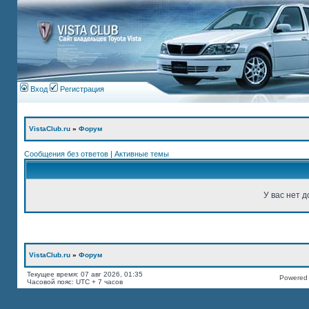
Вход
Регистрация
VistaClub.ru
»
Форум
Сообщения без ответов
|
Активные темы
У вас нет д
VistaClub.ru
»
Форум
Текущее время: 07 авг 2026, 01:35
Powered b
Часовой пояс: UTC + 7 часов