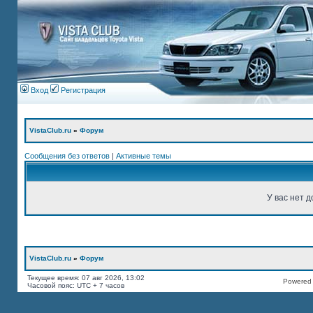
Вход
Регистрация
VistaClub.ru
»
Форум
Сообщения без ответов
|
Активные темы
У вас нет д
VistaClub.ru
»
Форум
Текущее время: 07 авг 2026, 13:02
Powered b
Часовой пояс: UTC + 7 часов