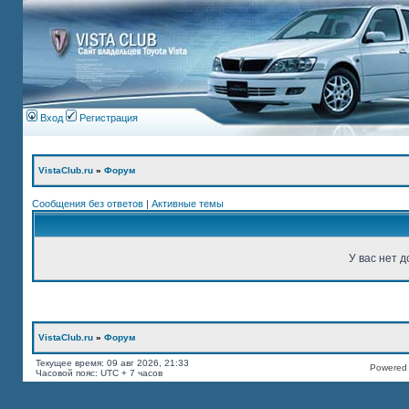
Вход
Регистрация
VistaClub.ru
»
Форум
Сообщения без ответов
|
Активные темы
У вас нет д
VistaClub.ru
»
Форум
Текущее время: 09 авг 2026, 21:33
Powered b
Часовой пояс: UTC + 7 часов