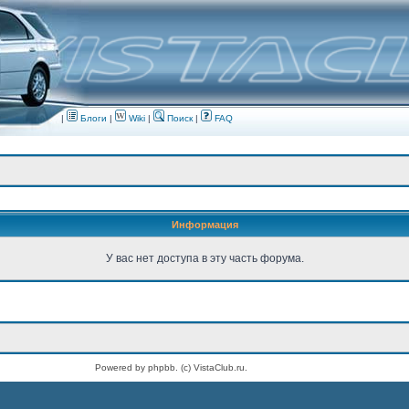
|
Блоги
|
Wiki
|
Поиск
|
FAQ
Информация
У вас нет доступа в эту часть форума.
Powered by phpbb. (c) VistaClub.ru.