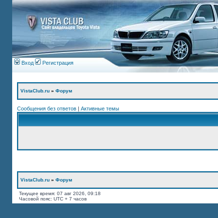
Вход
Регистрация
VistaClub.ru
»
Форум
Сообщения без ответов
|
Активные темы
VistaClub.ru
»
Форум
Текущее время: 07 авг 2026, 09:18
Часовой пояс: UTC + 7 часов