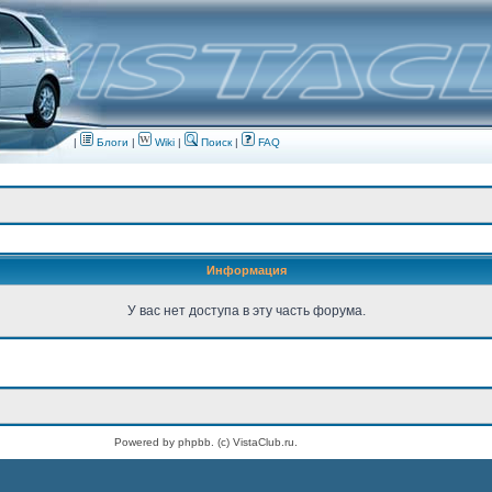
|
Блоги
|
Wiki
|
Поиск
|
FAQ
Информация
У вас нет доступа в эту часть форума.
Powered by phpbb. (c) VistaClub.ru.