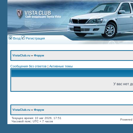
Вход
Регистрация
VistaClub.ru
»
Форум
Сообщения без ответов
|
Активные темы
У вас нет д
VistaClub.ru
»
Форум
Текущее время: 10 авг 2026, 17:51
Powered b
Часовой пояс: UTC + 7 часов