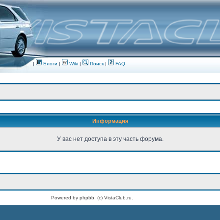
|
Блоги
|
Wiki
|
Поиск
|
FAQ
Информация
У вас нет доступа в эту часть форума.
Powered by phpbb. (c) VistaClub.ru.