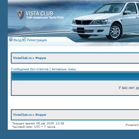
Вход
Регистрация
VistaClub.ru
»
Форум
Сообщения без ответов
|
Активные темы
У вас нет д
VistaClub.ru
»
Форум
Текущее время: 08 авг 2026, 13:38
Powered b
Часовой пояс: UTC + 7 часов