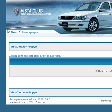
Вход
Регистрация
VistaClub.ru
»
Форум
Сообщения без ответов
|
Активные темы
У вас нет д
VistaClub.ru
»
Форум
Текущее время: 09 авг 2026, 08:51
Powered b
Часовой пояс: UTC + 7 часов