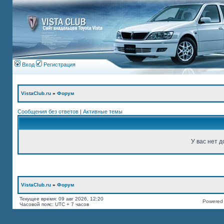
Вход
Регистрация
VistaClub.ru
»
Форум
Сообщения без ответов
|
Активные темы
У вас нет д
VistaClub.ru
»
Форум
Текущее время: 09 авг 2026, 12:20
Powered b
Часовой пояс: UTC + 7 часов