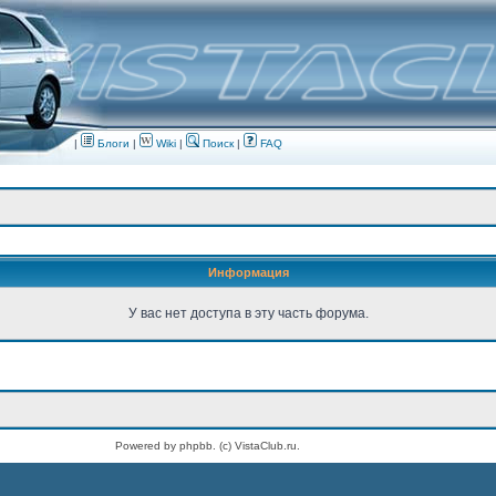
|
Блоги
|
Wiki
|
Поиск
|
FAQ
Информация
У вас нет доступа в эту часть форума.
Powered by phpbb. (c) VistaClub.ru.