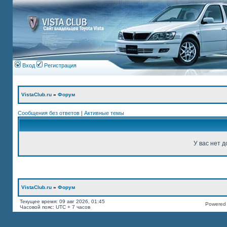
Вход
Регистрация
VistaClub.ru
»
Форум
Сообщения без ответов
|
Активные темы
У вас нет д
VistaClub.ru
»
Форум
Текущее время: 09 авг 2026, 01:45
Powered b
Часовой пояс: UTC + 7 часов